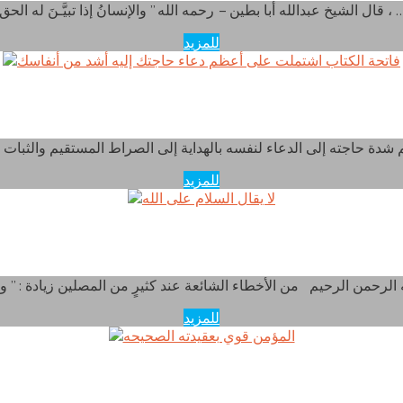
لشيخ عبدالله أبا بطين – رحمه الله ” والإنسانُ إذا تبيَّـنَ له الحق ، …
للمزيد
 الكتاب اشتملت على أعظم دعاء حاجتك إليه أشد من أن
للمزيد
لا يقال السلام على الله
للمزيد
المؤمن قوي بعقيدته الصحيحه