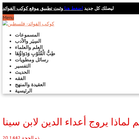
ليصلك كل جديد
اضغط هنا
وثبت تطبيق موقع كوكب الفوائد
Menu
المسموعات
السِيَر والأدب
العلم والعلماء
طِبُّ الْقُلُوْبِ وَدَوَاؤُهَا
رسائل ومطويات
التفسير
الحديث
الفقه
العقيدة والمنهج
الرئيسية
م لماذا يروج أعداء الدين لابن سينا
ذو الحجة
1442
20