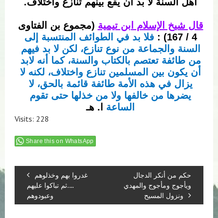
أهل السنة لا بد أن يقع بينهم تنازع واختلاف. 
قال شيخ الإسلام ابن تيمية
 (مجموع بن الفتاوى 
4 / 167)
 : 
فلا بد في الطوائف المنتسبة إلى 
السنة والجماعة من نوع تنازع، 
لكن لا بد فيهم 
من طائفة تعتصم بالكتاب والسنة، كما أنه لابد 
أن يكون بين المسلمين تنازع واختلاف، لكنه لا 
يزال في هذه الأمة طائفة قائمة بالحق، لا 
يضرها من خالفها ولا من خذلها حتى تقوم 
الساعة
 ا. هـ
Visits: 228
Share this on WhatsApp
حكم من أنكر الدجال
غدروا بهم وخذلوهم
ويأجوج ومأجوج والمهدي
….ثم تباكوا عليهم
ونزول المسيح
وعبودوهم