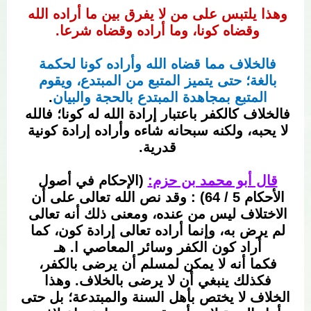
وهذا يلتبس على من لا يفرق بين ما أراده الله 
وقضاه كونا، وما أراده وقضاه شرعا. 
فالخلاف مما قضاه الله وأراده كونا لحكمة 
بالغة؛ حتى يتميز المتبع من المبتدع، ويقوم 
المتبع بمجاهدة المبتدع بالحجة والبيان
. 
فالخلاف كالكفر باعتبار إرادة الله له كونا؛ فالله 
لا يحبه، ولكنه سبحانه شاءه وأراده إرادة كونية 
قدرية. 
قال أبو محمد بن حزم
:
(الإحكام في أصول 
الأحكام 5 / 64)
 : وقد نص الله تعالى على أن 
الاختلاف ليس من عنده، ومعنى ذلك أنه تعالى 
لم يرض به، وإنما أراده تعالى إرادة كون، كما 
أراد كون الكفر وسائر المعاصي ا. هـ 
فكما أنه لا يمكن لمسلم أن يرضى بالكفر، 
فكذلك ينبغي أن لا يرضى بالخلاف. وهذا 
الخلاف لا يختص بأهل السنة والمبتدعة؛ بل حتى 