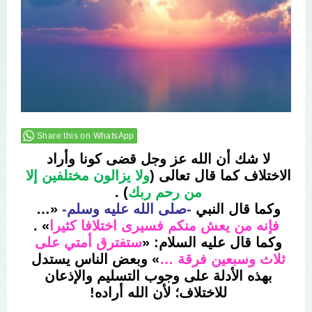
Share this on WhatsApp
لا شك أن الله عز وجل قضى كونا وأراد 
الاختلاف كما قال تعالى (
ولا يزالون مختلفين إلا 
من رحم ربك
) . 
وكما قال النبي 
-صلى الله عليه وسلم-
 «… 
فإنه من يعش منكم فسيرى اختلافا كثيرا
» .
وكما قال عليه السلام: «
ستفترق أمتي على 
ثلاث وسبعين فرقة …
» وبعض الناس يستدل 
بهذه الأدلة على وجوب التسليم والإذعان 
للاختلاف؛ لأن الله أراده! 