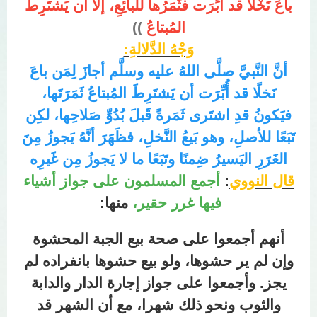
باعَ نَخْلًا قد أُبِّرَت فثَمَرُها للبائِعِ، إلَّا أن يَشتَرِطَ
المُبتاعُ
))
وَجْهُ الدَّلالةِ:
أنَّ النَّبيَّ صلَّى اللهُ عليه وسلَّم أجازَ لِمَن باعَ
نَخلًا قد أُبِّرَت أن يَشتَرِطَ المُبتاعُ ثَمَرَتَها،
فيَكونُ قدِ اشتَرى ثَمَرةً قَبلَ بُدُوِّ صَلاحِها، لكِن
تَبَعًا للأصلِ، وهو بَيعُ النَّخلِ، فظَهَرَ أنَّهُ يَجوزُ مِنَ
الغَرَرِ اليَسيرُ ضِمنًا وتَبَعًا ما لا يَجوزُ مِن غَيرِه
قال النووي
:
أجمع المسلمون على جواز أشياء
فيها غرر حقير،
منها:
أنهم أجمعوا على صحة بيع الجبة المحشوة
وإن لم ير حشوها، ولو بيع حشوها بانفراده لم
يجز. وأجمعوا على جواز إجارة الدار والدابة
والثوب ونحو ذلك شهرا، مع أن الشهر قد