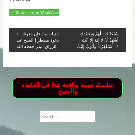
Share this on WhatsApp
سُبْحَانَكَ اللَّهُمَّ وَبِحَمْدِكَ ،
ادع لنفسك فإن دعوتك
أَشْهَدُ أَنْ لا إِلَهَ إِلا أَنْتَ ،
دعوة مضطر | الشيخ عبد
أَسْتَغْفِرُكَ وَأَتُوبُ إِلَيْكَ
الرزاق البدر حفظه الله
سلسلة مهمة ونافعة جدا في العقيدة
والمنهج
Search
for: