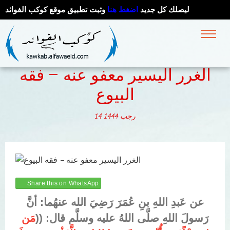
ليصلك كل جديد
اضغط هنا
وثبت تطبيق موقع كوكب الفوائد
الغرر اليسير معفو عنه – فقه
رجب
1444
14
Share this on WhatsApp
عن عَبدِ اللهِ بنِ عُمَرَ رَضِيَ الله عنهُما: أنَّ
رَسولَ اللهِ صلَّى اللهُ عليه وسلَّم قال: ((
مَن