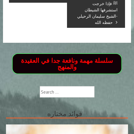
ﷺ فإذا خرجت
استشرفها الشيطان
-الشيخ سليمان الرحيلي
حفظه الله
سلسلة مهمة ونافعة جدا في العقيدة
والمنهج
Search
for:
فوائد مختاره