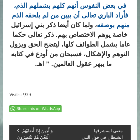
في بعض النفوس أنهم كلهم يشملهم الذم،
فأراد الباري تعالى أن يبين من لم يلحقه الذم
منهم بوصفه
، ولما كان أيضا ذكر بني إسرائيل
خاصة يوهم الاختصاص بهم. ذكر تعالى حكما
عاما يشمل الطوائف كلها، ليتضح الحق ويزول
التوهم والإشكال، فسبحان من أودع في كتابه
ما يبهر عقول العالمين. ” اهـ.
Visits: 923
Share this on WhatsApp
معنى استشرفها
وَالَّذِينَ إِذَا أَصَابَهُمُ
الشيطان في قول النبي
الْبَغْيُ هُمْ يَنْتَصِرُونَ