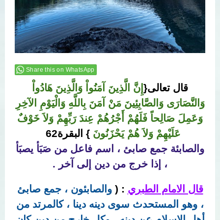
Share this on WhatsApp
قال تعالى{
إِنَّ الَّذِينَ آمَنُواْ وَالَّذِينَ هَادُواْ
وَالنَّصَارَى وَالصَّابِئِينَ مَنْ آمَنَ بِاللَّهِ وَالْيَوْمِ الآخِرِ
وَعَمِلَ صَالِحاً فَلَهُمْ أَجْرُهُمْ عِندَ رَبِّهِمْ وَلاَ خَوْفٌ
عَلَيْهِمْ وَلاَ هُمْ يَحْزَنُونَ
} البقرة62
والصابئة جمع صابئ ، اسم فاعل من صَبَأ يصبَأ
، إذا خرج من دين إلى آخر .
قال الامام الطبري
: (
والصابئون ، جمع صابئ
، وهو المستحدث سوى دينه دينا ، كالمرتد من
أهل الإسلام عن دينه ، وكل خارج من دين كان