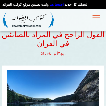
ليصلك كل جديد
اضغط هنا
وثبت تطبيق موقع كوكب الفوائد
القول الراجح في المراد بالصابئين
في القران
ربيع الأول
1441
03