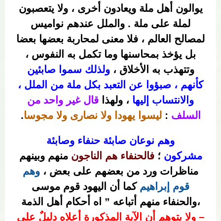
يوالون أهل ملة ويعادون أخرى ، ولا يتعصبون
لملة على ملة . والملل عندهم نواميس
لمصالح العالم ، فلا معنى لمحاربة بعضها بعضا
بل يؤخذ بمحاسنها وما تكمل به النفوس ،
وتتهذب به الأخلاق ،
ولذلك سموا صابئين
كأنهم ، صبؤوا عن التعبد بكل ملة من الملل ،
والانتساب إليها
، ولهذا
قال غير واحد من
السلف
:
ليسوا يهودا ولا نصارى ولا مجوسا
.
وهم نوعان صابئة حنفاء وصابئة
مشركون
؛
فالحنفاء هم الناجون
منهم وبينهم
مناظرات ورد من بعضهم على بعض ،
وهم
قوم إبراهيم
كما أن اليهود قوم موسى
،والحنفاء منهم أتباعه ” اه أحكام أهل الذمة
– ولا يتوهم أن الآية المذكورة أعلاه دليلٌ على