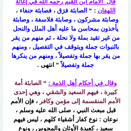
قال الامام ابن القيم رحمه الله في إغاثة
اللهفان
: “
الصابئة فرَق ، فصابئة حنفاء ،
وصابئة مشركون ، وصابئة فلاسفة ، وصابئة
يأخذون بمحاسن ما عليه أهل الملل والنحل
من غير تقيد بملة ولا نحلة ، ثم منهم من يقر
بالنبوات جملة ويتوقف في التفصيل ، ومنهم
من يقر بها جملة وتفصيلاً ، ومنهم من ينكرها
جملة وتفصيلاً
” انتهى .
وقال في أحكام أهل الذمة :
“
الصابئة أمة
كبيرة ، فيهم السعيد والشقي ، وهي إحدى
الأمم المنقسمة إلى مؤمن وكافر
، فإن الأمم
قبل مبعث النبي ، صلى الله عليه وسلم ،
نوعان : نوع كفار أشقياء كلهم ، ليس فيهم
سعيد ، كعبدة الأوثان والمجوس ، ونوع