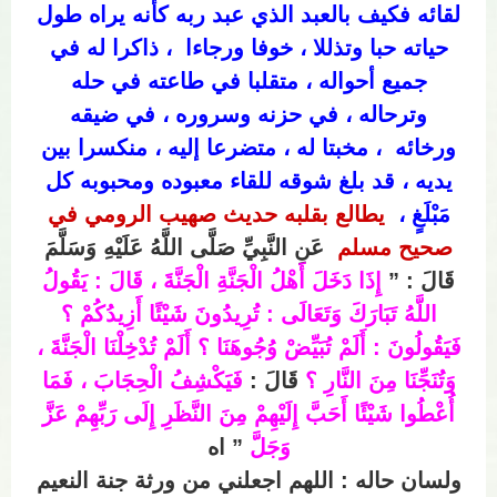
لقائه فكيف بالعبد الذي عبد ربه كأنه يراه طول
حياته حبا وتذللا ، خوفا ورجاءا ، ذاكرا له في
جميع أحواله ، متقلبا في طاعته في حله
وترحاله ، في حزنه وسروره ، في ضيقه
ورخائه ، مخبتا له ، متضرعا إليه ، منكسرا بين
يديه ، قد بلغ شوقه للقاء معبوده ومحبوبه كل
مَبْلَغٍ ،
يطالع بقلبه حديث صهيب الرومي في
صحيح مسلم
عَنِ النَّبِيِّ صَلَّى اللَّهُ عَلَيْهِ وَسَلَّمَ
قَالَ : ”
إِذَا دَخَلَ أَهْلُ الْجَنَّةِ الْجَنَّةَ ، قَالَ : يَقُولُ
اللَّهُ تَبَارَكَ وَتَعَالَى : تُرِيدُونَ شَيْئًا أَزِيدُكُمْ ؟
فَيَقُولُونَ : أَلَمْ تُبَيِّضْ وُجُوهَنَا ؟ أَلَمْ تُدْخِلْنَا الْجَنَّةَ ،
وَتُنَجِّنَا مِنَ النَّارِ ؟
قَالَ :
فَيَكْشِفُ
الْحِجَابَ
، فَمَا
أُعْطُوا شَيْئًا أَحَبَّ إِلَيْهِمْ مِنَ النَّظَرِ إِلَى رَبِّهِمْ عَزَّ
وَجَلَّ
” اه
ولسان حاله : اللهم اجعلني من ورثة جنة النعيم