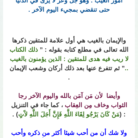
أمور الغيب . وهو جل وعز لا يُرى في الدنيا
حتى تنقضي بمجيء اليوم الآخر .
والإيمان بالغيب هي أول علامة للمتقين ذكرها
الله تعالى في مطلع كتابه بقوله : ”
ذلك الكتاب
لا ريب فيه هدى للمتقين : الذين يؤمنون بالغيب
..
” ثم تتفرع عنها بعد ذلك أركان وشعب الإيمان
.
وأيضا
لأن مَن آمَن بالله واليوم الآخر رجا
الثواب وخاف مِن العِقاب
، كما جاء في التنزيل
: (
مَنْ كَانَ يَرْجُو لِقَاءَ اللَّهِ فَإِنَّ أَجَلَ اللَّهِ لآَتٍ
)
.
ولا شك أن من أحب شيئا أكثر من ذكره وأحب