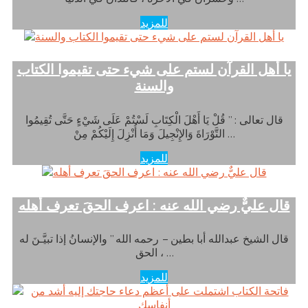
للمزيد
يا أهل القرآن لستم على شيء حتى تقيموا الكتاب
والسنة
قال تعالى : ” قُلْ يَا أَهْلَ الْكِتَابِ لَسْتُمْ عَلَى شَيْءٍ حَتَّى تُقِيمُوا
التَّوْرَاةَ وَالإِنْجِيلَ وَمَا أُنْزِلَ إِلَيْكُمْ مِنْ …
للمزيد
قال عليٌّ رضي الله عنه : اعرف الحقَ تعرف أهله
قال الشيخ عبدالله أبا بطين – رحمه الله ” والإنسانُ إذا تبيَّـنَ له
الحق ، …
للمزيد