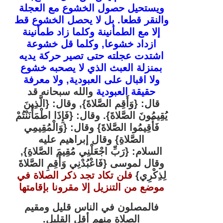
ويستحيل حصول الخشوع مع العجلة
والنقر قطعا. بل لا يحصل الخشوع قط
إلا مع الطمأنينة وكلما زاد طمأنينة
ازداد خشوعا, وكلما قل خشوعة
اشتدت عجلته حتى تصير حركة يديه
بمنزلة العبث الذي لا يصحبه خشوع
ولا اقبال على العبودية, ولا معرفة
حقيقة العبودية
والله سبحانه قد
قال:
{وَأَقِم الصَّلاةَ}
, وقال:
{الَّذِينَ
يُقِيمُونَ الصَّلاةَ}
.
وقال:
{
فَإِذَا اطْمَأْنَنْتُمْ
فَأَقِيمُوا الصَّلاةَ}
وقال: {
وَالْمُقِيمِي
الصَّلاةِ}
وقال إبراهيم عليه
السلام:
{رَبِّ اجْعَلْنِي مُقِيمَ الصَّلاةِ}
,
وقال لموسى
{فَاعْبُدْنِي وَأَقِمِ الصَّلاةَ
لِذِكْرِي}
فلن تكاد تجد ذكر الصلاة في
موضع من التنزيل إلا مقرونا بإقامتها
فالمصلون في الناس قليل ومقيم
الصلاة منهم أقل القليل.