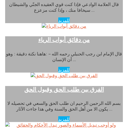
قال العلامة الوادعي فإذا كنت قوي العقيده الجنّي والشيطان
سيخافا منك ، وإذا كنت مزعزع …
للمزيد
من دقائق أبواب الرياء
قال الإمام ابن رجب الحنبلي رحمه الله – :هاهنا نكتة دقيقة : وهو
أن الإنسان …
للمزيد
الفرق بين طلب الحق وقبول الحق
بسم الله الرحمن الرحيم ان طلب الحق والسعي في تحصيله لا
يكون الا من أهل الحق والسنة وفي هذا جاءت الآثار …
للمزيد