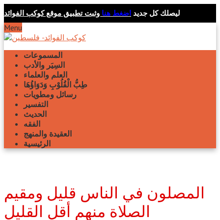
ليصلك كل جديد
اضغط هنا
وثبت تطبيق موقع كوكب الفوائد
Menu
المسموعات
السِيَر والأدب
العلم والعلماء
طِبُّ الْقُلُوْبِ وَدَوَاؤُهَا
رسائل ومطويات
التفسير
الحديث
الفقه
العقيدة والمنهج
الرئيسية
المصلون في الناس قليل ومقيم
الصلاة منهم أقل القليل