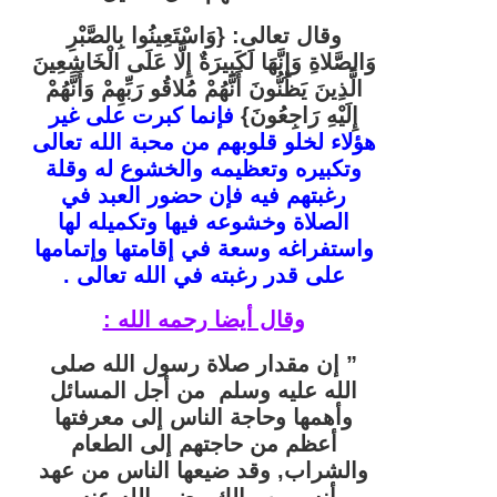
وقال تعالى:
{وَاسْتَعِينُوا بِالصَّبْرِ
وَالصَّلاةِ وَإِنَّهَا لَكَبِيرَةٌ إِلَّا عَلَى الْخَاشِعِينَ
الَّذِينَ يَظُنُّونَ أَنَّهُمْ مُلاقُو رَبِّهِمْ وَأَنَّهُمْ
إِلَيْهِ رَاجِعُونَ}
فإنما كبرت على غير
هؤلاء لخلو
قلوبهم من محبة الله تعالى
وتكبيره وتعظيمه والخشوع له وقلة
رغبتهم فيه فإن حضور العبد في
الصلاة وخشوعه فيها وتكميله لها
واستفراغه وسعة في إقامتها وإتمامها
على قدر رغبته في الله تعالى .
وقال أيضا رحمه الله :
” إن مقدار صلاة رسول الله صلى
الله عليه وسلم من أجل المسائل
وأهمها وحاجة الناس إلى معرفتها
أعظم من حاجتهم إلى الطعام
والشراب, وقد ضيعها الناس من عهد
أنس بن مالك رضي الله عنه,