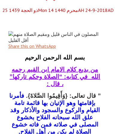
Mon 14 محرم 1440AH 24-9-2018AD
ذو الحجة
1439
25
Share this on WhatsApp
بسم الله الرحمن الرحيم
من بديع كلام الامام ابن القيم رحمه
الله في كتابه: “الصلاة وحكم تاركها”
، قال :
” قال تعالى:
{وَأَقِيمُوا الصَّلاةَ}
.
فأمرنا
بإقامتها وهو الإتيان بها قائمة تامة
القيام والركوع والسجود والأذكار وقد
علق الله سبحانه الفلاح بخشوع
المصلى في صلاته فمن فاته خشوع
الصلاة لم يكن من أهل الفلاح,