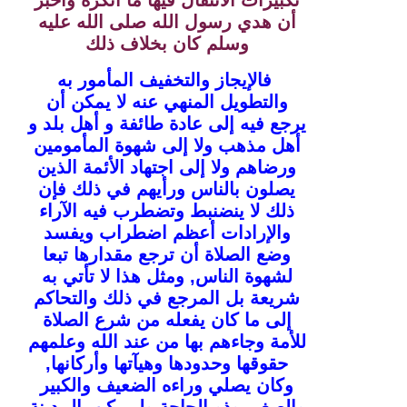
أن هدي رسول الله صلى الله عليه
وسلم كان بخلاف ذلك
فالإيجاز والتخفيف المأمور به
والتطويل المنهي عنه لا يمكن أن
يرجع فيه إلى عادة طائفة و أهل بلد و
أهل مذهب ولا إلى شهوة المأمومين
ورضاهم ولا إلى اجتهاد الأئمة الذين
يصلون بالناس ورأيهم في ذلك فإن
ذلك لا ينضنبط وتضطرب فيه الآراء
والإرادات أعظم اضطراب ويفسد
وضع الصلاة أن ترجع مقدارها تبعا
لشهوة الناس, ومثل هذا لا تأتي به
شريعة بل المرجع في ذلك والتحاكم
إلى ما كان يفعله من شرع الصلاة
للأمة وجاءهم بها من عند الله وعلمهم
حقوقها وحدودها وهيآتها وأركانها,
وكان يصلي وراءه الضعيف والكبير
والصغير وذو الحاجة
ولم يكن بالمدينة