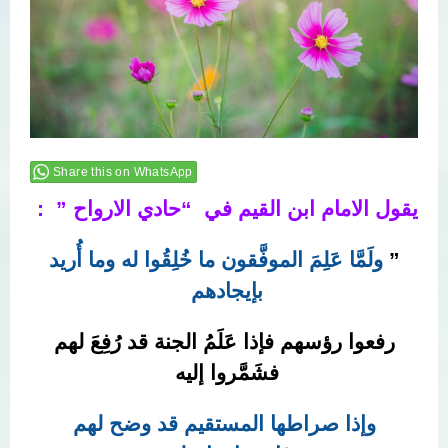
Share this on WhatsApp
يقول الامام ابن القيم في “حادي الارواح ” :
”
ولَمَّا عَلِمَ الموفَّقون ما خُلِقُوا له وما أُريد
بإيجادهم
رفعوا رؤسهم فإذا عَلَمُ الجنة قد رُفِعَ لهم
فشَمَّروا إليه
وإذا صراطها المستقيم قد وضح لهم