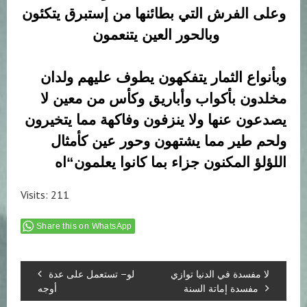
وعلى الفرش التي بطائنها من إستبرق يتكئون
وبالحور العين يتنعمون
وبأنواع الثمار يتفكهون يطوف عليهم ولدان
مخلدون بأكواب وأباريق وكأس من معين لا
يصدعون عنها ولا ينزفون وفاكهة مما يتخيرون
ولحم طير مما يشتهون وحور عين كأمثال
اللؤلؤ المكنون جزاء بما كانوا يعلمون
“اه
Visits: 211
Share this on WhatsApp
لا مفسدة في الدنيا توازي
لو– تستعمل على عدة
مفسدة إماتة السنة
أوجه