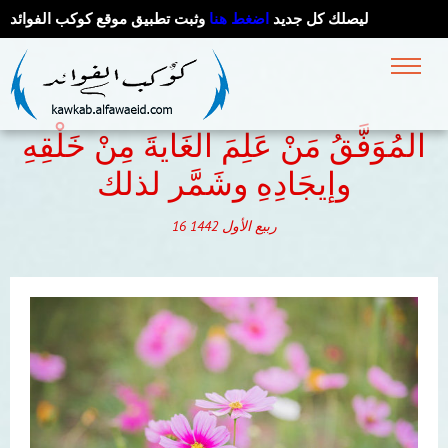
ليصلك كل جديد
اضغط هنا
وثبت تطبيق موقع كوكب الفوائد
المُوَفَّقُ مَنْ عَلِمَ الغَايةَ مِنْ خَلْقِهِ
وإيجَادِهِ وشَمَّر لذلك
ربيع الأول
1442
16