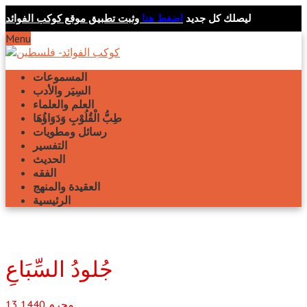
ليصلك كل جديد
اضغط هنا
وثبت تطبيق موقع كوكب الفوائد
Menu
المسموعات
السِيَر والأدب
العلم والعلماء
طِبُّ الْقُلُوْبِ وَدَوَاؤُهَا
رسائل ومطويات
التفسير
الحديث
الفقه
العقيدة والمنهج
الرئيسية
جُلودُ السِّبَاعِ
محرم
1440
13