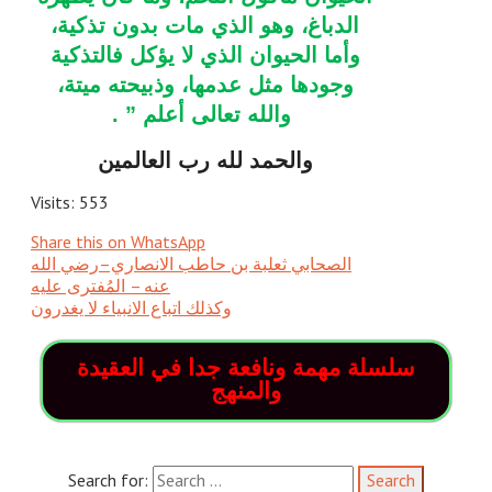
الدباغ، وهو الذي مات بدون تذكية، 
وأما الحيوان الذي لا يؤكل فالتذكية 
وجودها مثل عدمها، وذبيحته ميتة، 
والله تعالى أعلم ” .
والحمد لله رب العالمين
Visits: 553
Share this on WhatsApp
الصحابي ثعلبة بن حاطب الانصاري–رضي الله
عنه – المُفترى عليه
وكذلك اتباع الانبياء لا يغدرون
سلسلة مهمة ونافعة جدا في العقيدة
والمنهج
Search for: