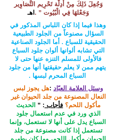
وَجُعِلَ ذَلِكَ مِنْ أَدِلَّة تَحْرِيم التَّصَاوِير 
وَجَعْلهَا فِي الْبُيُوت
 ” .
اهـ 
وهذا فيما إذا كان اللباس المذكور في 
السؤال مصنوعاً من الجلود الطبيعية 
الحقيقية للسباع . 
أما الجلود الصناعية 
التي تشابه ألوانها ألوان جلود السباع 
فالأولى للمسلم التنزه عنها حتى لا 
يتهم ممن لا يعلم حقيقتها أنها من جلود 
السباع المحرم لبسها .
وسئل العلامة العبّاد
:
هل يجوز لبس 
النعال المصنوعة من جلد الحيوان غير 
مأكول اللحم؟
فأجاب 
: ” 
الحديث 
الذي ورد في عدم استعمال جلود 
السباع يدل على أنها لا تستعمل، وإنما 
تستعمل إذا كانت مصنوعة من جلد 
الحيوان مأكول اللحم، وما كان يطهره 