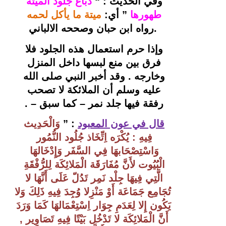
وفي الحديث : “
دباغ جلود الميتة 
طهورها 
” أي: 
ميتة ما يأكل لحمه 
.
رواه ابن حبان وصححه الالباني
وإذا حرم استعمال هذه الجلود فلا 
فرق بين منع لبسها داخل المنزل 
وخارجه . وقد أخبر النبي صلى الله 
عليه وسلم أن الملائكة لا تصحب 
رفقة فيها جلد نمر – كما سبق
 – . 
قال في عون المعبود
: ” 
وَالْحَدِيث 
فِيهِ : يُكْرَه اِتِّخَاذ جُلُود النُّمُور 
وَاسْتِصْحَابهَا فِي السَّفَر وَإِدْخَالهَا 
الْبُيُوت لأَنَّ مُفَارَقَة الْمَلائِكَة لِلرُّفْقَةِ 
الَّتِي فِيهَا جِلْد نَمِر تَدُلّ عَلَى أَنَّهَا لا 
تُجَامِع جَمَاعَة أَوْ مَنْزِلا وُجِدَ فِيهِ ذَلِكَ وَلا 
يَكُون إِلا لِعَدَمِ جِوَار اِسْتِعْمَالهَا كَمَا وَرَدَ 
أَنَّ الْمَلائِكَة لا تَدْخُل بَيْتًا فِيهِ تَصَاوِير , 