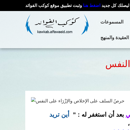
ليصلك كل جديد
اضغط هنا
وثبت تطبيق موقع كوكب الفوائد
المسموعات
العقيدة والمنهج
النفس
ي
بعد أن استغفر له : ”
أين تريد
،