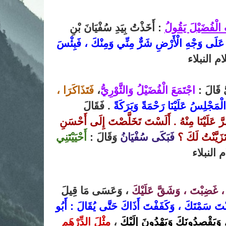
الْفُضَيْلَ يَقُولُ
: أَخَذْتُ بِيَدِ سُفْيَانَ بْنِ
يَ عَلَى وَجْهِ الْأَرْضِ شَرٌّ مِنِّي وَمِنْكَ ، فَبِئْسَ
 النبلاء
يُّ قَالَ :
اجْتَمَعَ الْفُضَيْلُ وَالثَّوْرِيُّ
،
فَتَذَاكَرَا ،
ْمَجْلِسُ عَلَيْنَا رَحْمَةً وَبَرَكَةً
. فَقَالَ
ضَرَّ عَلَيْنَا مِنْهُ . أَلَسْتَ تَخَلَّصْتَ إِلَى أَحْسَنِ
زَيَّنْتُ لَكَ ؟
فَبَكَى
سُفْيَانُ
وَقَالَ :
أَحْيَيْتَنِي
النبلاء
، غَضِبْتَ ، وَشَقَّ عَلَيْكَ
، وَعَسَى مَا قِيلَ
َّنْتَ سَمْتَكَ ، وَكَفَفْتَ أَذَاكَ حَتَّى يُقَالَ : أَبُو
 وَيَقْصِدُونَكَ وَيَهْدُونَ إِلَيْكَ
،
مِثْلَ الدِّرْهَمِ