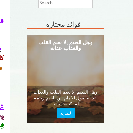
Search
for:
قا
فوائد مختاره
وهل النعيم إلا نعيم القلب
والعذاب عذابه
ق
كا
ب
وهل النعيم إلا نعيم القلب والعذاب
عذابه يقول الامام ابن القيم رحمه
الله “لا تحسب …
عَن
للمزيد
وِس
فِي