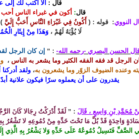
قال :
ألا أكتب لك إلى عا
قال
:
أكون في غبراء الناس أحب 
ل النووي
: قوله : (
أَكُونُ فِي غَبْرَاءِ النَّاسِ أَحَبُّ إِلَيَّ
) أ
لَا يُؤْبَهُ لَهُمْ ،
وَهَذَا مِنْ إِيثَارِ الْخُم
ال الحسن البصري -رحمه الله-
: ”
إن كان الرجل لقد
ن الرجل قد فقه الفقه الكثير وما يشعر به الناس
،
وإ
يته وعنده الضيوف الزوّر وما يشعرون به
،
ولقد أدركنا
يقدرون على أن يعملوه سرًا فيكون علانية أبدًا
ْ مُحَمَّدِ بْنِ وَاسِعٍ ، قَالَ
: ”
لَقَدْ أَدْرَكْتُ رِجَالا كَانَ الرَّ
َادَةٍ وَاحِدَةٍ قَدْ بُلَّ مَا تَحْتَ خَدِّهِ مِنْ دُمُوعِهِ لا تَشْعُرُ بِهِ ا
 الصَّفِّ فَتَسِيلُ دُمُوعُهُ عَلَى خَدِّهِ وَلا يَشْعُرُ بِهِ الَّذِي إِلَ