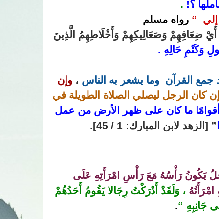
ملها ؟!
.
إلي “
رواه مسلم
َيْ ضِعَافِهِمْ وَصَعَالِيكِهِمْ وَأَخْلَاطِهِمُ الَّذِينَ
ُولِ وَكَتْمِ حَالِهِ .
 جمع القرآن
وما يشعر به الناس
،
وإن
ن كان الرجل ليصلي الصلاة الطويلة في
 أقوامًا ما كان على ظهر الأرض من عمل
” [الزهد لابن المبارك: 1 / 45].
جُلُ يَكُونُ رَأْسُهُ مَعَ رَأْسِ امْرَأَتِهِ عَلَى
مْرَأَتُهُ
، وَلَقَدْ أَدْرَكْتُ رِجَالا يَقُومُ أَحَدُهُمْ
ى جَانِبِهِ “
.