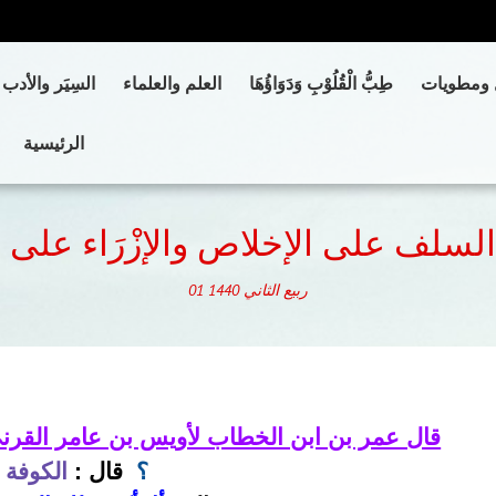
 ومطويات
طِبُّ الْقُلُوْبِ وَدَوَاؤُهَا
العلم والعلماء
السِيَر والأدب
الرئيسية
لسلف على الإخلاص والإزْرَاء على 
ربيع الثاني
1440
01
قال عمر بن ابن الخطاب لأويس بن عامر القرن
؟
قال
:
الكوفة