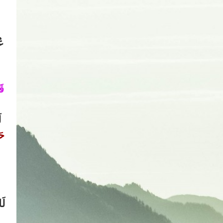
عُ
قَ
ل
حَ
لَ