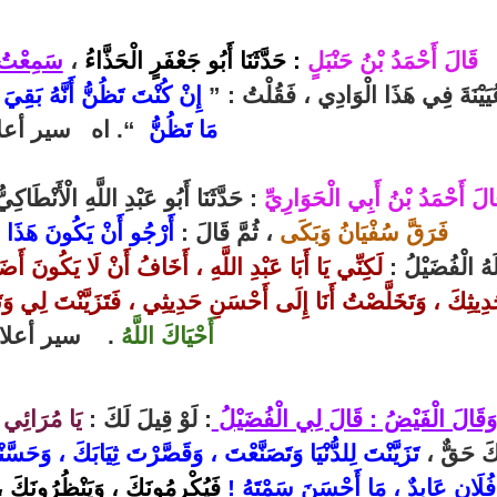
قَالَ أَحْمَدُ بْنُ حَنْبَلٍ
: حَدَّثَنَا
أَبُو جَعْفَرٍ الْحَذَّاءُ
،
سَمِعْتُ 
يَيْنَةَ فِي هَذَا الْوَادِي ، فَقُلْتُ : ”
إِنْ كُنْتَ تَظُنُّ أَنَّهُ بَقِ
مَا تَظُنُّ
“. اه سير أعلام
الَ أَحْمَدُ بْنُ أَبِي الْحَوَارِيِّ
:
حَدَّثَنَا أَبُو عَبْدِ اللَّهِ الْأَنْطَاكِ
فَرَقَّ سُفْيَانُ وَبَكَى
، ثُمَّ قَالَ :
أَرْجُو أَنْ يَكُونَ هَذَا ال
َهُ الْفُضَيْلُ :
لَكِنِّي يَا أَبَا عَبْدِ اللَّهِ ، أَخَافُ أَنْ لَا يَكُونَ أَ
دِيثِكَ ، وَتَخَلَّصْتُ أَنَا إِلَى أَحْسَنِ حَدِيثِي ، فَتَزَيَّنْتَ لِي وَتَ
أَحْيَاكَ اللَّهُ
. سير أعلام 
وَقَالَ الْفَيْضُ : قَالَ لِي الْفُضَيْلُ
: لَوْ قِيلَ لَكَ :
يَا مُرَائِي 
كَ حَقٌّ ،
تَزَيَّنْتَ لِلدُّنْيَا وَتَصَنَّعْتَ ، وَقَصَّرْتَ ثِيَابَكَ ، وَحَس
فُلَانٍ عَابِدٌ ، مَا أَحْسَنَ سَمْتَهُ !
فَيُكْرِمُونَكَ ، وَيَنْظُرُونَكَ ،