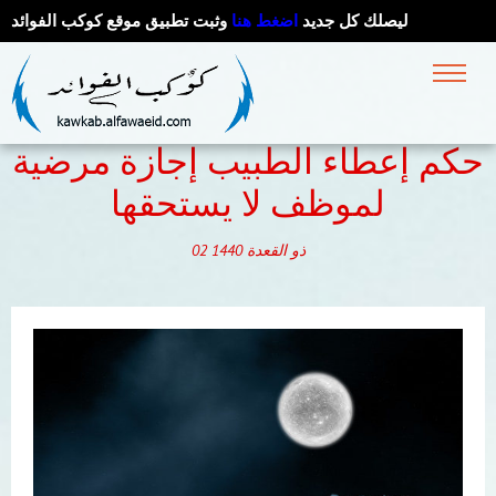
ليصلك كل جديد
اضغط هنا
وثبت تطبيق موقع كوكب الفوائد
حكم إعطاء الطبيب إجازة مرضية
لموظف لا يستحقها
ذو القعدة
1440
02