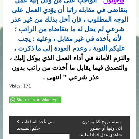
فأجابوا
:
”
الواجب على من وُكل إليه عمل
يتقاضى في مقابله راتبا أن يؤدي العمل على
الوجه المطلوب ، فإن أخل بذلك من غير عذر
شرعي لم يحل له ما يتقاضاه من الراتب ؛
لأنه يأخذه في غير مقابل ، وعليه : يجب
عليكم التوبة ، وعدم العودة إلى ما ذكرت
،
والتزم الأمانة في أداء العمل الذي يوكل إليك ،
والتصدق فيما يقابل ما أخذت من راتب بدون
عذر شرعي ” انتهى .
Visits: 171
Share this on WhatsApp
مسلم تزوج كتابية دون
متى تأخذ الساحات
إذن وليها أو حضور
حكم المسجد
شاهدي عدل فماذا عليه