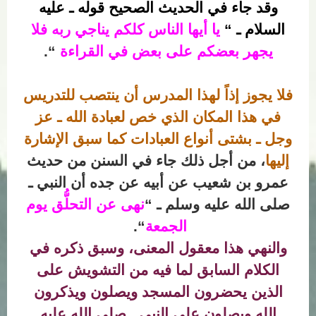
وقد جاء في الحديث الصحيح قوله ـ عليه
السلام ـ “
يا أيها الناس كلكم يناجي ربه فلا
يجهر بعضكم على بعض في القراءة
“.
فلا يجوز إذاً لهذا المدرس أن ينتصب للتدريس
في هذا المكان الذي خص لعبادة الله ـ عز
وجل ـ بشتى أنواع العبادات كما سبق الإشارة
إليها
، من أجل ذلك جاء في السنن من حديث
عمرو بن شعيب عن أبيه عن جده أن النبي ـ
صلى الله عليه وسلم ـ “
نهى عن التحلُّق يوم
الجمعة
“.
والنهي هذا معقول المعنى، وسبق ذكره في
الكلام السابق لما فيه من التشويش على
الذين يحضرون المسجد ويصلون ويذكرون
الله ويصلون على النبي ـ صلى الله عليه