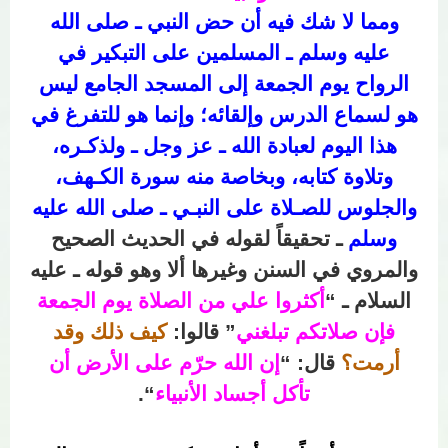
ومما لا شك فيه أن حض النبي ـ صلى الله
عليه وسلم ـ المسلمين على التبكير في
الرواح يوم الجمعة إلى المسجد الجامع ليس
هو لسماع الدرس وإلقائه؛ وإنما هو للتفرغ في
هذا اليوم لعبادة الله ـ عز وجل ـ ولذكـره،
وتلاوة كتابه، وبخاصة منه سورة الكـهف،
والجلوس للصـلاة على النبـي ـ صلى الله عليه
وسلم
ـ تحقيقاً لقوله في الحديث الصحيح
والمروي في السنن وغيرها ألا وهو قوله ـ عليه
السلام ـ “
أكثروا علي من الصلاة يوم الجمعة
فإن صلاتكم تبلغني
” قالوا:
كيف ذلك وقد
أرمت؟
قال: “
إن الله حرّم على الأرض أن
تأكل أجساد الأنبياء
“.