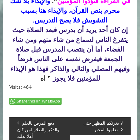
في القراءة فتؤذوا المؤمنين
“.
والإيذاء بلا شك
محرم بنص القرآن، والإيذاء هنا بسبب
التشويش فلا يصح التدريس.
إن كان أحد يريد أن يدرس فبعد الصلاة حيث
يتفرغ الناس لسماع من شاء منهم ومن شاء
القضاء، أما أن ينتصب المدرس قبل صلاة
الجمعة فيفرض نفسه على الناس فرضاً
وفيهم المصلي والتالي والذاكر فهذا هو الإيذاء
للمؤمنين فلا يجوز
” اه
Visits: 464
Share this on WhatsApp
لا يغرنكم المظهر حتى
دفع المرض بالعلم
تعلموا المخبر
والذكر والصلاة لمن كان
أهلا لذلك