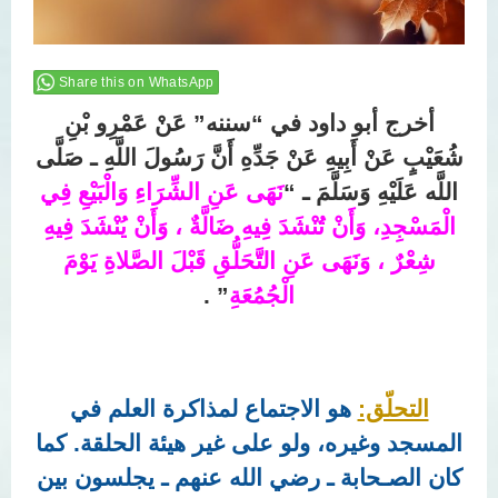
Share this on WhatsApp
أخرج أبو داود في “سننه” عَنْ عَمْرِو بْنِ
شُعَيْبٍ عَنْ أَبِيهِ عَنْ جَدِّهِ أَنَّ رَسُولَ اللَّهِ ـ صَلَّى
اللَّه عَلَيْهِ وَسَلَّمَ ـ “
نَهَى عَنِ الشِّرَاءِ وَالْبَيْعِ فِي
الْمَسْجِدِ، وَأَنْ تُنْشَدَ فِيهِ ضَالَّةٌ ، وَأَنْ يُنْشَدَ فِيهِ
شِعْرٌ ، وَنَهَى عَنِ التَّحَلُّقِ قَبْلَ الصَّلاةِ يَوْمَ
الْجُمُعَةِ
” .
التحلّق:
هو الاجتماع لمذاكرة العلم في
المسجد وغيره، ولو على غير هيئة الحلقة. كما
كان الصـحابة ـ رضي الله عنهم ـ يجلسون بين