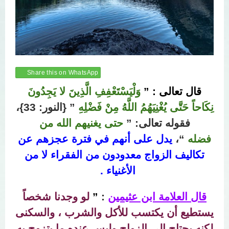
Share this on WhatsApp
قال تعالى : ”
وَلْيَسْتَعْفِفِ الَّذِينَ لا يَجِدُونَ
نِكَاحاً حَتَّى يُغْنِيَهُمُ اللَّهُ مِنْ فَضْلِهِ
” {النور: 33}،
فقوله تعالى: ”
حتى يغنيهم الله من
فضله
“،
يدل على أنهم في فترة عجزهم عن
تكاليف الزواج معدودون من الفقراء لا من
الأغنياء .
قال العلامة ابن عثيمين
:
”
لو وجدنا شخصاً
يستطيع أن يكتسب للأكل والشرب ، والسكنى
لكنه يحتاج إلى الزواج وليس عنده ما يتزوج به