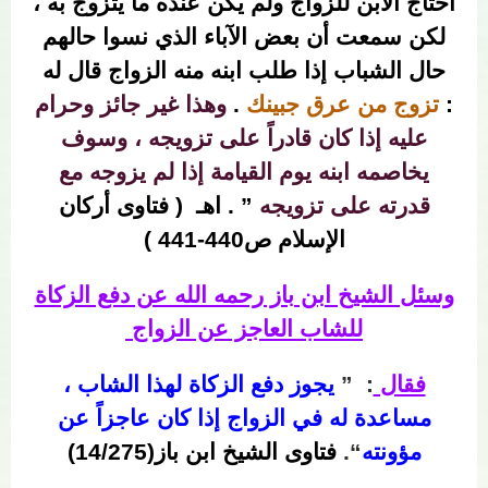
احتاج الابن للزواج ولم يكن عنده ما يتزوج به ،
لكن سمعت أن بعض الآباء الذي نسوا حالهم
حال الشباب إذا طلب ابنه منه الزواج قال له
:
تزوج من عرق جبينك
.
وهذا غير جائز وحرام
عليه إذا كان قادراً على تزويجه ، وسوف
يخاصمه ابنه يوم القيامة إذا لم يزوجه مع
قدرته على تزويجه
” . اهـ ( فتاوى أركان
الإسلام ص440-441 )
وسئل الشيخ ابن باز رحمه الله عن دفع الزكاة
للشاب العاجز عن الزواج
فقال
: ”
يجوز دفع الزكاة لهذا الشاب ،
مساعدة له في الزواج إذا كان عاجزاً عن
مؤونته
“.
فتاوى الشيخ ابن باز(14/275)