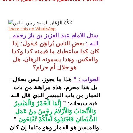
Share this on WhatsApp
سئل الامام عبد العزيز بن باز رحمه 
الله :
بعض الناس يُراهِن فيقول: إذا 
كان كذا سأعطيك ما قيمته كذا وكذا 
والعكس، وهذا يسمونه الرهان، هل 
هو حلال أم حرام؟
الجواب : ” 
هذا ما يجوز، ليس بحلال، 
بل هذا محرم، هذه مراهنة من باب 
القمار من باب الميسر الذي قال الله 
فيه سبحانه: ” 
إِنَّمَا الْخَمْرُ وَالْمَيْسِرُ 
وَالْأَنْصَابُ وَالْأَزْلامُ رِجْسٌ مِنْ عَمَلِ 
الشَّيْطَانِ فَاجْتَنِبُوهُ لَعَلَّكُمْ تُفْلِحُونَ
 ” 
.
والميسر هو القمار وهو مثلما إن كان 