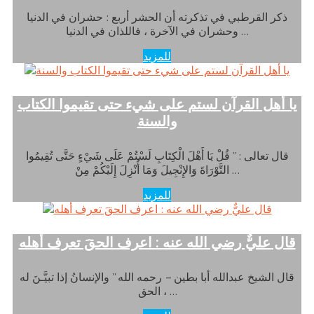
ذكر القرطبي في تذكرته أن الحشر أربع : حشران في الدنيا
وحشران في الآخرة ، فاللذان في الدنيا …
للمزيد
يا أهل القرآن لستم على شيء حتى تقيموا الكتاب
والسنة
قال تعالى : ” قُلْ يَا أَهْلَ الْكِتَابِ لَسْتُمْ عَلَى شَيْءٍ حَتَّى تُقِيمُوا
التَّوْرَاةَ وَالإِنْجِيلَ وَمَا أُنْزِلَ إِلَيْكُمْ مِنْ …
للمزيد
قال عليٌّ رضي الله عنه : اعرف الحقَ تعرف أهله
قال الشيخ عبدالله أبا بطين – رحمه الله ” والإنسانُ إذا تبيَّـنَ له
الحق ، …