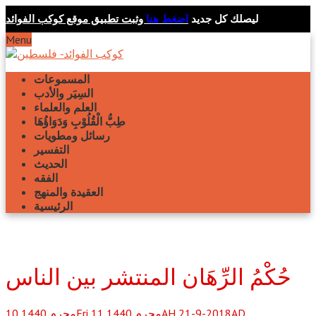
ليصلك كل جديد
اضغط هنا
وثبت تطبيق موقع كوكب الفوائد
Menu
المسموعات
السِيَر والأدب
العلم والعلماء
طِبُّ الْقُلُوْبِ وَدَوَاؤُهَا
رسائل ومطويات
التفسير
الحديث
الفقه
العقيدة والمنهج
الرئيسية
حُكْمُ الرِّهَان المنتشر بين الناس
Fri 11 محرم 1440AH 21-9-2018AD
محرم
1440
10