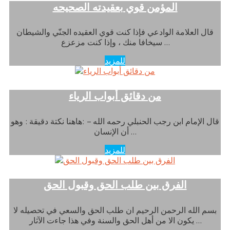
المؤمن قوي بعقيدته الصحيحه
قال العلامة الوادعي فإذا كنت قوي العقيده الجنّي والشيطان
سيخافا منك ، وإذا كنت مزعزع …
للمزيد
من دقائق أبواب الرياء
قال الإمام ابن رجب الحنبلي رحمه الله – :هاهنا نكتة دقيقة : وهو
أن الإنسان …
للمزيد
الفرق بين طلب الحق وقبول الحق
بسم الله الرحمن الرحيم ان طلب الحق والسعي في تحصيله لا
يكون الا من أهل الحق والسنة وفي هذا جاءت الآثار …