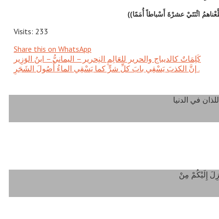
Visits: 233
Share this on WhatsApp
كَلِمَاتٌ كالديباج والحرير للعَالِمِ النِحرير – اليمانيُّ – ابنُ الوَزِير
إنَّ الكذبَ يَسْقِي بابَ كلِّ شرٍّ كما يَسْقِي الماءُ أُصُولَ الشَجَرِ .‎