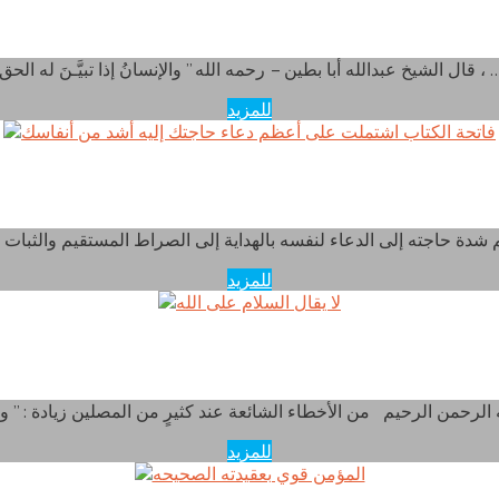
قال عليٌّ رضي الله عنه : اعرف الحقَ تعرف أهله
لشيخ عبدالله أبا بطين – رحمه الله ” والإنسانُ إذا تبيَّـنَ له الحق ، …
للمزيد
 الكتاب اشتملت على أعظم دعاء حاجتك إليه أشد من أن
للمزيد
لا يقال السلام على الله
للمزيد