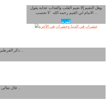
وهل النعيم إلا نعيم القلب والعذاب عذابه يقول
الامام ابن القيم رحمه الله “لا تحسب …
للمزيد
حشران في الدنيا وحشران في الآخرة
ذكر القرطبي في تذكرته أن الحشر أربع : حشران في الدنيا وحشران في الآخرة ، فاللذان في الدنيا …
ي
قال تعالى : ” قُلْ يَا أَهْلَ الْكِتَابِ لَسْتُمْ عَلَى شَيْءٍ حَتَّى تُقِيمُوا التَّوْرَاةَ وَالإِنْجِيلَ وَمَا أُنْزِلَ إِلَيْكُمْ مِنْ …