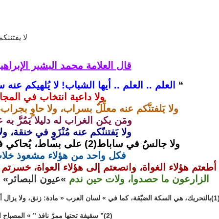
قال العلامة محمد البشير الإبراهي
“
العلم .. العلم .. أيها الشباب! لا يُلهيكم ع
ولا داعية انتخاب في المج
ولا يَلفتنَّكم عنه معلِّلٌ بسراب، ولا حاوٍ بجرا
ومَن يكن الغراب له دليلا يَمُرَّ به
ولا يَفتننّكم عنه مُنْزَوٍ في خنقة، ولا 
ولا جالسٌ في ساباط(2) على بساط، يُحاكي فيكم سنّة الله في الأسباط
فكل واحد من هؤلاء مشعوذ خلا
أطعتم هؤلاء الغواة، وانصعتم إلى هؤلاء العواة، خسر
الزارعون ما حصدوا، ولات حين ندم
»عيون البصائر» لمحمد
ادة: زنق، ولا يزال أهل المغرب إلى اليوم يستعملونها كثيرا، لكن بتسكين النون.
(2)” سقيفة تحتها ممرّ نافذ ” » المصباح المنير « مادة: سبط.