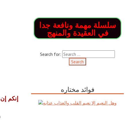
سلسلة مهمة ونافعة جدا
في العقيدة والمنهج
Search for:
فوائد مختاره
إنكم إن 
وهل النعيم إلا نعيم القلب والعذاب
(1)بالتحريك، هي السكة الضيّقة، كما في » لسان العرب « م
عذابه