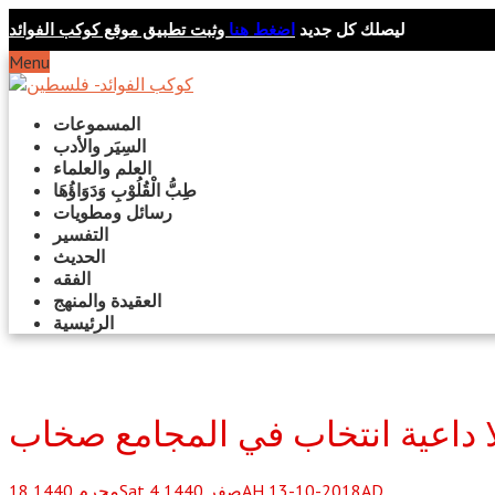
ليصلك كل جديد
اضغط هنا
وثبت تطبيق موقع كوكب الفوائد
Menu
المسموعات
السِيَر والأدب
العلم والعلماء
طِبُّ الْقُلُوْبِ وَدَوَاؤُهَا
رسائل ومطويات
التفسير
الحديث
الفقه
العقيدة والمنهج
الرئيسية
ا داعية انتخاب في المجامع صخاب
Sat 4 صفر 1440AH 13-10-2018AD
محرم
1440
18