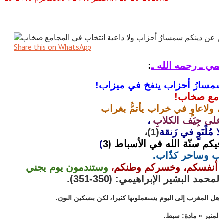
Share this on WhatsApp
مي ـ رحمه الله ـ
:
نه سمسارُ أحزاب ينفخ في ميزاب!
امع صخاب!
ب، ولاعاوٍ في خراب يأتمُّ بغراب
 على جِيَف الكلابِ
،
مُلْتَوٍ في زَنقة
(1)،
)
(3
ب وساحر كذّاب.
تم أنفسكم، وخسركم وطنكم،
وستندمون يوم يجني
 البشير الإبراهيمي: (350-351).