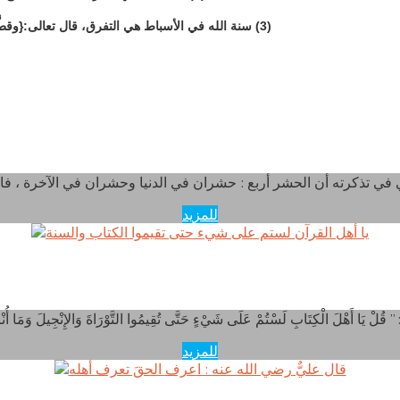
(3) سنة الله في الأسباط هي التفرق، قال تعالى:{وقطَّعْناهمُ اثْنَتَيْ عشرْةَ أَسْباطاً أُمَمًا))
للمزيد
ا أهل القرآن لستم على شيء حتى تقيموا الكتاب والسنة
للمزيد