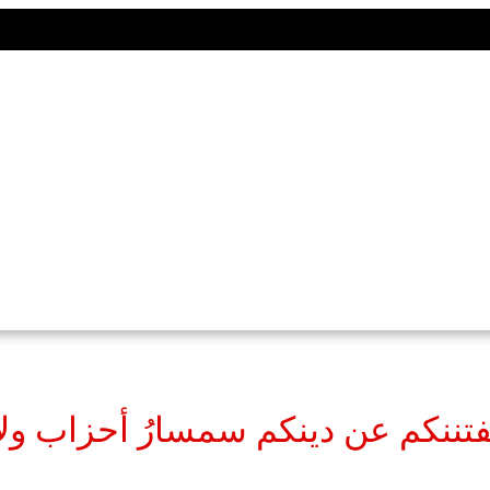
يفتننكم عن دينكم سمسارُ أحزاب ول