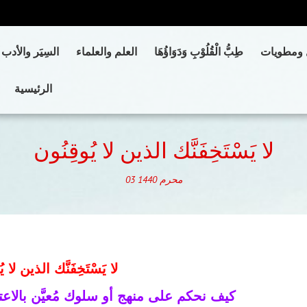
 ومطويات
طِبُّ الْقُلُوْبِ وَدَوَاؤُهَا
العلم والعلماء
السِيَر والأدب
الرئيسية
لا يَسْتَخِفَنَّك الذين لا يُوقِنُون
محرم
1440
03
لا يَسْتَخِفَنَّك الذين لا ي
كيف نحكم على منهج أو سلوك مُعيَّن بالاعتدا