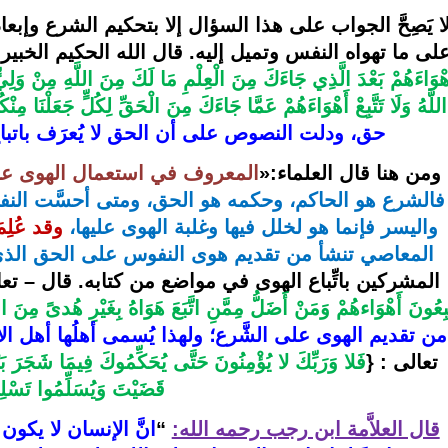
لى ما تهواه النفس وتميل إليه
. قال الله الحكيم الخبير:
هْوَاءَهُمْ بَعْدَ الَّذِي جَاءَكَ مِنَ الْعِلْمِ مَا لَكَ مِنَ اللَّهِ مِنْ وَلِيّ
اللَّهُ وَلَا تَتَّبِعْ أَهْوَاءَهُمْ عَمَّا جَاءَكَ مِنَ الْحَقِّ لِكُلٍّ جَعَلْنَا مِن
حق، ودلت النصوص على أن الحق لا يُعرَف باتباع
ومن هنا قال العلماء
:«
المعروف في استعمال الهوى عند ال
واليسر فإنما هو لخلل فيها وغلبة الهوى عليها، 
وقد عُلِ
المعاصي تنشأ من تقديم هوى النفوس على الحق الذ
المشركين باتِّباع الهوى في مواضع من كتابه. قال – تعا
َّبِعُونَ أَهْوَاءهُمْ وَمَنْ أَضَلُّ مِمَّنِ اتَّبَعَ هَوَاهُ بِغَيْرِ هُدىً مِنَ ا
من تقديم الهوى على الشَّرع؛ ولهذا يُسمى أهلُها أهل الأ
تعالى : {
قَضَيْتَ وَيُسَلِّمُوا تَسْلِ
قال العلاَّمة ابن رجب رحمه الله:
“