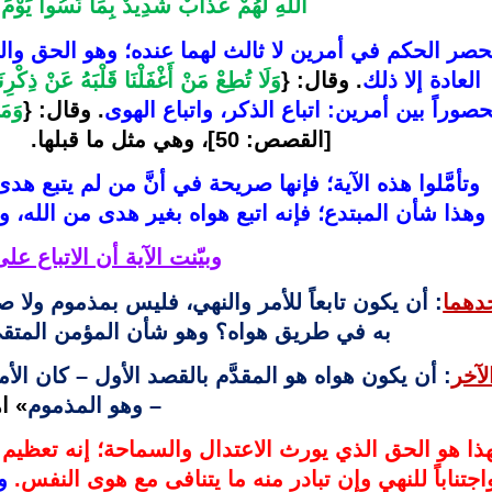
اللَّهِ لَهُمْ عَذَابٌ شَدِيدٌ بِمَا نَسُوا يَوْم
العادة إلا ذلك
. وقال: {
وَلَا تُطِعْ مَنْ أَغْفَلْنَا قَلْبَهُ عَنْ ذِكْرِنَا
صوراً بين أمرين: اتباع الذكر، واتباع الهوى
. وقال: {
وَمَ
[القصص: 50]، 
وهي مثل ما قبلها. 
وهذا شأن المبتدع؛ فإنه اتبع هواه بغير هدى من الله، و
وبيّنت الآية أن الاتباع ع
دهما
به في طريق هواه؟ وهو شأن المؤمن المتقي.      
لآخر
– وهو المذموم
» اه
اجتناباً للنهي وإن تبادر منه ما يتنافى مع هوى النفس. 