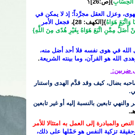
َ الْحِسَابِ
}
[ص:26]؟
فحصر الحكم في أمرين لا ثالث لهما عنده؛ وهو الحق والهوى، وعزل العقل مجرَّداً؛ إذ لا يمكن في 
 وَاتَّبَعَ هَوَاهُ
}
[الكهف: 28]
، 
فجعل الأمر 
نْ أَضَلُّ مِمَّنِ اتَّبَعَ هَوَاهُ بِغَيْرِ هُدًى مِنَ اللَّهِ}
 وتأمَّلوا هذه الآية؛ فإنها صريحة في أنَّ من لم يتبع هدى الله في هوى نفسه فلا أحد أضل منه، 
هدى الله هو القرآن، وما بينته الشريعة
.
لى ضربين
: 
: أن يكون تابعاً للأمر والنهي، فليس بمذموم ولا صاحبه بضال، كيف وقد قدَّم الهدى واستنار 
                         
: أن يكون هواه هو المقدَّم بالقصد الأول – كان الأمر والنهي تابعين بالنسبة إليه أو غير تابعين 
ـ. 
فهذا هو الحق الذي يورث الاعتدال والسماحة؛ إنه تعظيم النص والمبادرة إلى العمل به امتثالا للأمر 
وحقيقة تزكية النفس هو حَمْلها على ذلك، 