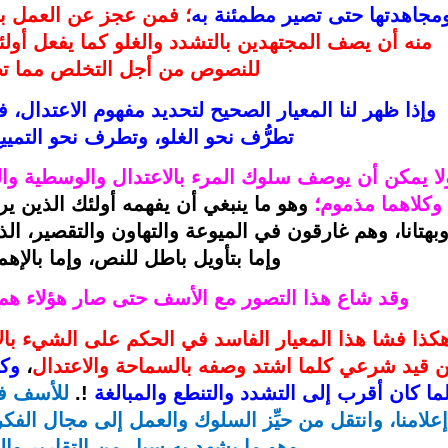
مجاهدتها حتى تصير مطمئنة به
للنصوص من أجل التخلص مما تض
تطرُّف نحو الغلو، وتطرف نحو التميي
وكلاهما مذموم؛ 
وإما بتأويل باطل للنص، وإما بالإهما
وقد شاع هذا التصور مع الأسف حتى صار هؤلاء هم
 قيد شرعي كلما اشتد وصفه بالسماحة والاعتدال
، 
ما كان أقرب إلى التشدد والتنطع والمبالغة
 !. 
وهو ما يشهد به سيل من التقارير وا