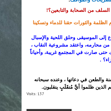
لسلف من الصحابة والتابعين؟!
وما ذنبه إذا اعتقد معتقدهم كحرمة الخروج على الحكام الظلمة والثورات حقنا للدماء وتسكينا 
كحرمة الاستماع إلى الموسيقى وحلق اللحية والإسبال 
والخلوة وسفر المرأة بغير محرم ومصافحتها إن لم تكن من محارمه، واعتقد مشروعية النقاب ، 
ونحو ذلك من الأحكام التي تضيق بها نفوس وتمجُّها طباع، حتى صارت في المجتمع غريبة، وأحياناً 
ء؟ .
فالى الله المشتكى من غُربة الحق وأهله وتحريف السنة والطعن في دعاتها ، وعنده سبحانه 
الذين ظلموا أيَّ مُنقَلَبٍ ينقلبون.
Visits: 137