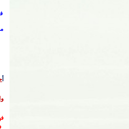
مح
أ
ح
وا
و