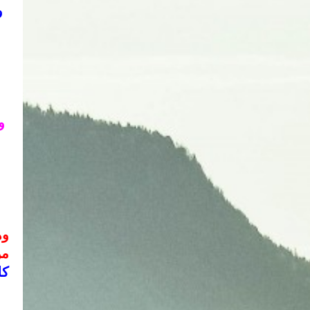
و
من
كل