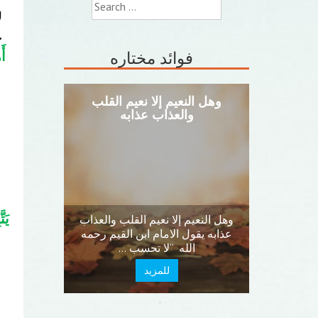
Search
for:
ع
فوائد مختاره
أَ
نيا وحشران في
وهل النعيم إلا نعيم القلب
آخرة
والعذاب عذابه
ي في تذكرته
يَت
 حشران في الدنيا
وهل النعيم إلا نعيم القلب والعذاب
رة ، فاللذان في
عذابه يقول الامام ابن القيم رحمه
نيا …
الله “لا تحسب …
مزيد
للمزيد