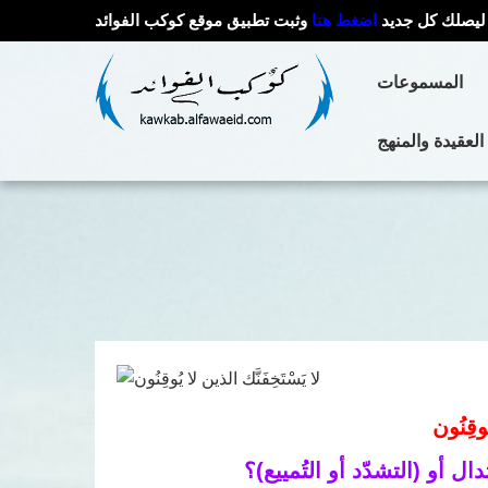
ليصلك كل جديد
اضغط هنا
وثبت تطبيق موقع كوكب الفوائد
المسموعات
العقيدة والمنهج
ُوقِنُون
ل أو (التشدّد أو التُمييع)؟