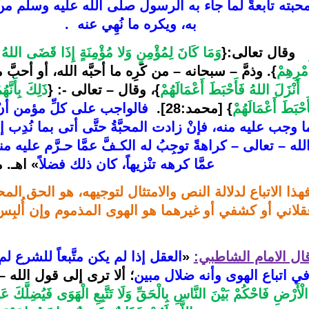
به، ويكره ما نُهِي عنه  .
 وقال تعالى:{
َمْرِهِمْ
}. 
وذمَّ – سبحانه – من كَرِه ما أحبَّه الله، أو أحبَّ 
أَنْزَلَ اللهُ فَأَحْبَطَ أَعْمَالَهُمْ
}، وقال – تعالى -: {
َحْبَطَ أَعْمَالَهُمْ
} 
[محمد:28].
عمَّا كرهه تنْزيهاً، كان ذلك فضلاً
» 
اهـ. 
لاني أو كشفي أو غيرهما هو الهوى المذموم وإن أُلبِس ل
ال الامام الشاطبي:
«
ي اتباع الهوى وأنه ضلال مبين
؛ ألا ترى إلى قول الله – 