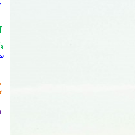
أ
فَأ
عق
ق
ف