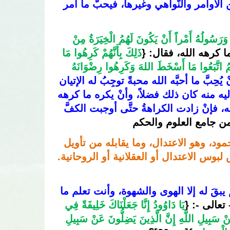
محبته تابعةً لما جاء به الرسول صلى الله عليه وسلم من الأوامر والنَّواهي وغيرها، فيحبُّ ما أُمر 
وَمَا كَانَ لِمُؤْمِنٍ وَلا مُؤْمِنَةٍ إِذَا قَضَى اللهُ وَرَسُولُهُ أَمْراً أَنْ يَكُونَ لَهُمُ الْخِيَرَةُ مِنْ 
ما كرهه الله
، فقال: {
ذَلِكَ بِأَنَّهُمْ كَرِهُوا مَا 
ذَلِكَ بِأَنَّهُمُ اتَّبَعُوا مَا أَسْخَطَ اللهَ وَكَرِهُوا رِضْوَانَهُ 
فالواجب على كلِّ مؤمن أنْ يُحِبَّ ما أحبَّه الله محبةً توجِبُ له الإتيان 
بما وجب عليه منه، فإنْ زادت المحبَّةُ حتَّى أتى بما نُدِب إليه منه كان ذلك فضلاً، وأنْ يكره ما كرهه 
الله – تعالى – كراهةً توجِبُ له الكـفَّ عمَّا حـرَّم عليه منه، فإنْ زادت الكراهةُ حتَّى أوجبت الكفَّ 
من جامع العلوم والحكم
فهذا الاتباع لدلالة النص والامتثال لتوجيهه، هو الحق المحمود، وهو الاعتدال، وما يقابله من تأويل 
بوس الاعتدال أو العقلانية أو الروحانية.
العقل إذا لم يكن متَّبعاً للشرع لم يبقَ له إلا الهوى والشهوة، وأنت تعلم ما 
تعالى -: {
يَا دَاوُودُ إِنَّا جَعَلْنَاكَ خَلِيفَةً فِي 
الْأَرْضِ فَاحْكُمْ بَيْنَ النَّاسِ بِالْحَقِّ وَلَا تَتَّبِعِ الْهَوَى فَيُضِلَّكَ عَنْ سَبِيلِ اللَّهِ إِنَّ الَّذِينَ يَضِلُّونَ عَنْ سَبِيلِ 