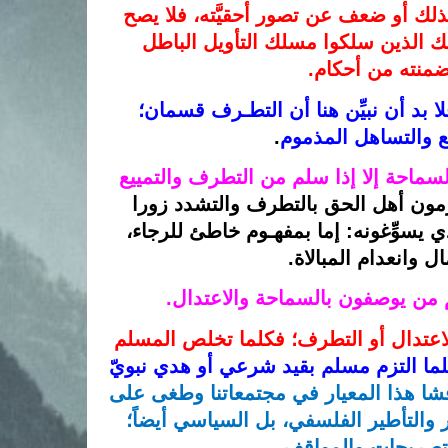
؛ فمن عجز عن العمل بذلك أو ضعف عن تصور أحقيَّته، فلا يصح 
منه أن يصف المجتهدين بالتشدد والغلو كما يفعل أولئك الذين سلكوا مسلك التأويل الباطل 
منته من أحكام.
وإذا ظهر لنا المعيار الصحيح لتحديد مفهوم الاعتدال، فلا بد أن نبيِّن هنا أن التطـرف قسمان؛ 
ع والتساهل المذموم
.
ولا يمكن أن يوصف سلوك المرء بالاعتدال والوسطية والسماحة إلا إذا سلم من التطرف والتمييع 
وهو ما ينبغي أن يفهمه أولئك الذين يرمون أهل الحق بالتطرف والتشدد زورا 
وبهتانا، وهم غارقون في الميوعة والتهاون والتقصير، الذي يسوِّغونه: إما بمفهـوم خاطئ للرجاء، 
ل وانعدام المبالاة.
 من يوصفون بالسماحة والاعتدال. 
وهكذا فشا هذا المعيار الفاسد في الحكم على الشيء بالاعتدال أو التطرف؛ فكلما تخلص المسلم 
وكلما التزم مسلم بقيد شرعي أو هدي نبويّ 
للأسف فشا هذا المعيار في مجتمعاتنا وطغى على 
إعلامنا، وانتقل من حيِّز السلوك والعمل إلى مجال الفكر والتأطير الفلسفي، بل السياسي أيضاً؛ 
لتصريحات والمواقف
. 