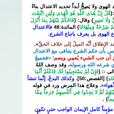
لا يَصِحَّ الجواب على هذا السؤال إلا بتحكيم الشرع وإبعاد الهوى ولا يَصِحُّ أبداً تحديد الاعتدال بناءً 
{
قُلْ إِنَّ هُدَى اللَّهِ هُوَ الْهُدَى وَلَئِنِ اتَّبَعْتَ 
ٍ وَلَا نَصِيرٍ
} وقال: {
فَاحْكُمْ بَيْنَهُمْ بِمَا أَنْزَلَ 
ْكُمْ شِرْعَةً وَمِنْهَاجًا
} 
المائدة:48
فالاعتدال 
 الهوى بل يعرف باتباع الشرع. 
إطلاق أنَّه الميلُ إلى خلاف الحقِّ
». 
فالشرع هو الحاكم، وحكمه هو الحق، ومتى أحسَّت النفس بأن حكم الشرع يتنافى مع الاعتدال 
مَ أن حب الشيء يُعمِي ويصم
؛ «فجميعُ 
ي شرعه الله ورسوله
، وقد وصف اللهُ 
لى -: {
فَإِنْ لَمْ يَسْتَجِيبُوا لَكَ فَاعْلَمْ أَنَّمَا 
للهِ
} 
[القصص:50]
. 
وكذلك البدعُ، إنَّما تنشأ 
هواء
». وعلاج هذا المرض ورد في قوله 
فَلا وَرَبِّكَ لا يُؤْمِنُونَ حَتَّى يُحَكِّمُوكَ فِيمَا شَجَرَ بَيْنَهُمْ ثُمَّ لا يَجِدُوا فِي أَنْفُسِهِمْ حَرَجاً مِمَّا 
يماً
} .
انَّ الإنسان لا يكون مؤمناً كامل الإيمان الواجب حتى تكون 