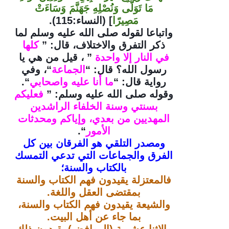
مَا تَوَلَّى وَنُصْلِهِ جَهَنَّمَ وَسَاءَتْ
مَصِيرًا
] (النساء:115).
واتباعا لقوله صلى الله عليه وسلم لما
ذكر التفرق والاختلاف، قال: ”
كلها
في النار إلا واحدة
” ، قيل من هي يا
رسول الله؟ قال: “
الجماعة
“، وفي
رواية قال: “
ما أنا عليه واصحابي
“.
وقوله صلى الله عليه وسلم: ”
فعليكم
بسنتي وسنة الخلفاء الراشدين
المهديين من بعدي، وإياكم ومحدثات
الأمور
“.
ومصدر التلقي هو الفرقان بين كل
الفرق والجماعات التي تدعي التمسك
بالكتاب والسنة؛
فالمعتزلة يقيدون فهم الكتاب والسنة
بمقتضى العقل واللغة.
والشيعة يقيدون فهم الكتاب والسنة،
بما جاء عن أهل البيت.
والاثنا عشرية (الروافض) يقيدون ذلك