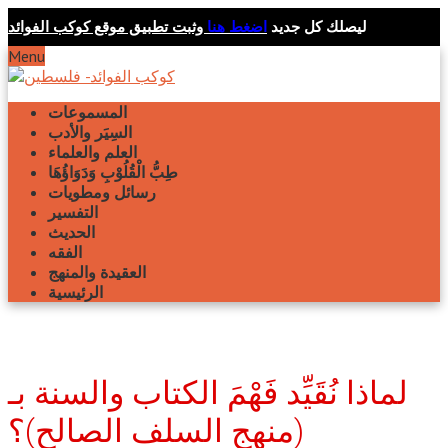
ليصلك كل جديد
اضغط هنا
وثبت تطبيق موقع كوكب الفوائد
Menu
المسموعات
السِيَر والأدب
العلم والعلماء
طِبُّ الْقُلُوْبِ وَدَوَاؤُهَا
رسائل ومطويات
التفسير
الحديث
الفقه
العقيدة والمنهج
الرئيسية
لماذا نُقَيِّد فَهْمَ الكتاب والسنة بـ
(منهج السلف الصالح)؟