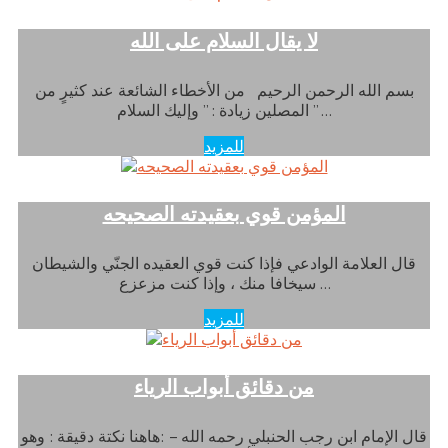
لا يقال السلام على الله
بسم الله الرحمن الرحيم من الأخطاء الشائعة عند كثيرٍ من
المصلين زيادة : ” وإليك السلام ” …
للمزيد
المؤمن قوي بعقيدته الصحيحه
قال العلامة الوادعي فإذا كنت قوي العقيده الجنّي والشيطان
سيخافا منك ، وإذا كنت مزعزع …
للمزيد
من دقائق أبواب الرياء
قال الإمام ابن رجب الحنبلي رحمه الله – :هاهنا نكتة دقيقة : وهو