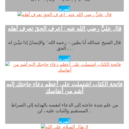
للمزيد
قال عليٌّ رضي الله عنه : اعرف الحقَ تعرف أهله
قال الشيخ عبدالله أبا بطين – رحمه الله ” والإنسانُ إذا تبيَّـنَ له
الحق ، …
للمزيد
فاتحة الكتاب اشتملت على أعظم دعاء حاجتك إليه
أشد من أنفاسك
من علم شدة حاجته إلى الدعاء لنفسه بالهداية إلى الصراط
المستقيم والثبات عليه ، لن …
للمزيد