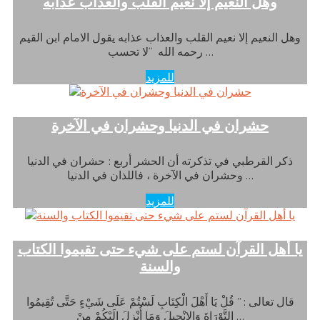
وهل النعيم إلا نعيم القلب والعذاب عذابه
وهل النعيم إلا نعيم القلب والعذاب عذابه يقول الامام ابن القيم
رحمه الله “لا تحسب …
للمزيد
حشران في الدنيا وحشران في الآخرة
ذكر القرطبي في تذكرته أن الحشر أربع : حشران في الدنيا
وحشران في الآخرة ، فاللذان في الدنيا …
للمزيد
يا أهل القرآن لستم على شيء حتى تقيموا الكتاب
والسنة
قال تعالى : ” قُلْ يَا أَهْلَ الْكِتَابِ لَسْتُمْ عَلَى شَيْءٍ حَتَّى تُقِيمُوا
التَّوْرَاةَ وَالإِنْجِيلَ وَمَا أُنْزِلَ إِلَيْكُمْ مِنْ …