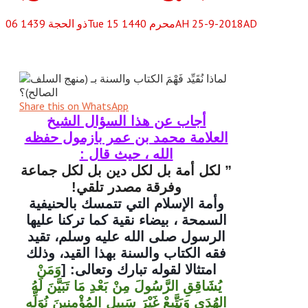
Tue 15 محرم 1440AH 25-9-2018AD
ذو الحجة
1439
06
Share this on WhatsApp
أجاب عن هذا السؤال الشيخ
العلامة محمد بن عمر بازمول حفظه
الله ، حيث قال :
” لكل أمة بل لكل دين بل لكل جماعة
وفرقة مصدر تلقي!
وأمة الإسلام التي تتمسك بالحنيفية
السمحة ، بيضاء نقية كما تركنا عليها
الرسول صلى الله عليه وسلم، تقيد
فقه الكتاب والسنة بهذا القيد، وذلك
امتثالا لقوله تبارك وتعالى: [
وَمَنْ
يُشَاقِقِ الرَّسُولَ مِنْ بَعْدِ مَا تَبَيَّنَ لَهُ
الهُدَى وَيَتَّبِعْ غَيْرَ سَبِيلِ المُؤْمِنِينَ نُوَلِّهِ