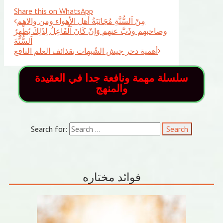
Share this on WhatsApp
مِنْ اَلسُّنَّةِ مُجَانَبَةُ أهل الأهواء ومن والاهم
وصاحبهم وذَبَّ عنهم وَإنْ كَانَ اَلْفَاعِلُ لِذَلِكَ يُظْهِرُ
اَلسُّنَّةَ
أهمية دحر جيش الشُبهات بقذائف العلم النافع
سلسلة مهمة ونافعة جدا في العقيدة
والمنهج
Search for:
فوائد مختاره