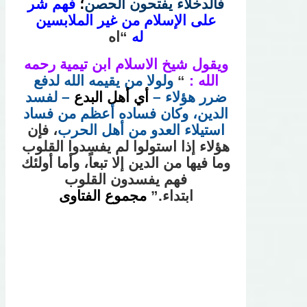
فالدخلاء يفتحون الحصن
؛
فهم شر
على الإسلام من غير الملابسين
له
“اه
ويقول شيخ الاسلام ابن تيمية رحمه
الله :
“
ولولا من يقيمه الله لدفع
ضرر هؤلاء –
أي أهل البدع
– لفسد
الدين، وكان فساده أعظم من فساد
استيلاء العدو من أهل الحرب
، فإن
هؤلاء إذا استولوا لم يفسدوا القلوب
وما فيها من الدين إلا تبعاً، وأما أولئك
فهم يفسدون القلوب
ابتداء.”
مجموع الفتاوى