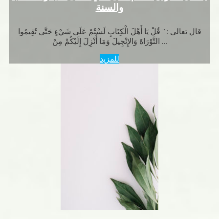
والسنة
قال تعالى : ” قُلْ يَا أَهْلَ الْكِتَابِ لَسْتُمْ عَلَى شَيْءٍ حَتَّى تُقِيمُوا
التَّوْرَاةَ وَالإِنْجِيلَ وَمَا أُنْزِلَ إِلَيْكُمْ مِنْ …
للمزيد