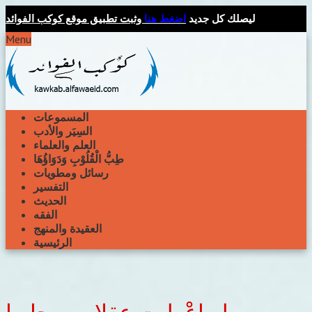
ليصلك كل جديد
اضغط هنا
وثبت تطبيق موقع كوكب الفوائد
Menu
المسموعات
السِيَر والأدب
العلم والعلماء
طِبُّ الْقُلُوْبِ وَدَوَاؤُهَا
رسائل ومطويات
التفسير
الحديث
الفقه
العقيدة والمنهج
الرئيسية