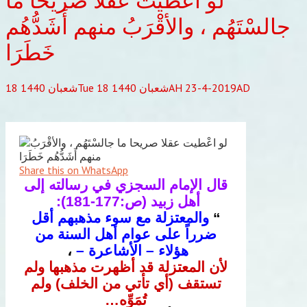
لو اعْطيت عقلا صريحا ما
جالسْتَهُم ، والأقْرَبُ منهم أَشَدُّهُم
خَطَرَا
Tue 18 شعبان 1440AH 23-4-2019AD
شعبان
1440
18
Share this on WhatsApp
قال الإمام السجزي في رسالته إلى
أهل زبيد (ص:177-181):
“
والمعتزلة مع سوء مذهبهم أقل
ضرراً على عوام أهل السنة من
هؤلاء – الأشاعرة –
،
لأن المعتزلة قد أظهرت مذهبها ولم
تستقف (أي تأتي من الخلف) ولم
تُمَوِّه…