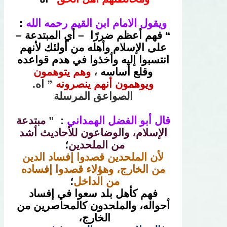
ويقول الامام ابن القيم رحمه الله
:
“
فهم أعظم ضررًا – أي المبتدعة –
على الإسلام وأهله من أولئك لأنهم
انتسبوا إليه وأخذوا في هدم قواعده
وقلع أساسه
،
وهم يتوهمون
ويوهمون أنهم ينصرونه
” اه.
الصواعق المرسلة
قال
أبو الفضل الهمداني
: ”
مبتدعة
الإسلام، والوضاعون للأحاديث أشد
من الملحدين
؛
لأن الملحدين قصدوا إفساد الدين
من الخارج، وهؤلاء قصدوا إفساده
من الداخل
؛
فهم كأهل بلد سعوا في إفساد
أحواله، والملحدون كالمحاصرين من
الخارج،