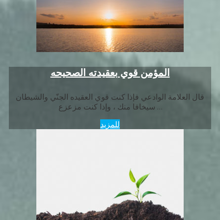
المؤمن قوي بعقيدته الصحيحه
قال العلامة الوادعي فإذا كنت قوي العقيده الجنّي والشيطان
سيخافا منك ، وإذا كنت مزعزع …
للمزيد