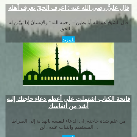
قال عليٌّ رضي الله عنه : اعرف الحقَ تعرف أهله
قال الشيخ عبدالله أبا بطين – رحمه الله ” والإنسانُ إذا تبيَّـنَ له
الحق ، …
للمزيد
فاتحة الكتاب اشتملت على أعظم دعاء حاجتك إليه
أشد من أنفاسك
من علم شدة حاجته إلى الدعاء لنفسه بالهداية إلى الصراط
المستقيم والثبات عليه ، لن …