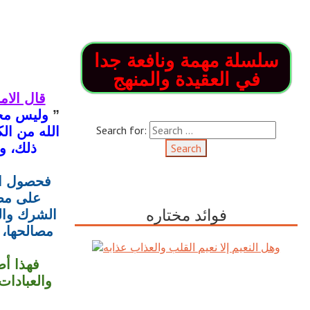
سلسلة مهمة ونافعة جدا
في العقيدة والمنهج
قال الام
”
وليس مجر
Search for:
الله من ال
ذلك، و
فحصول الغ
على مصل
فوائد مختاره
الشرك وال
مصالحها، 
فهذا أص
وهل النعيم إلا نعيم القلب والعذاب
والعبادات
عذابه