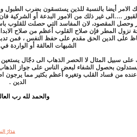
ك الامر أيضا بالنسبة للذين يستسقون بضرب الطبول ور
قبور ….الى غير ذلك من الامور البدعة أو الشركية فا
 وحصل المقصود، لان المفاسد التي حصلت للقلوب باس
 نزول المطر فإن صلاح القلوب أعظم من صلاح الابدان
اظ على الدين الحق مقدم على حفظ النفس ، فمن تدبر ه
الشبهات العالقة أو الواردة في
على سبيل المثال لا الحصر الذهاب الى دجّال يستعين ب
ستدلون بحصول الشفاء لبعض الناس على جواز الذهاب ا
نده من فساد القلب وتغيره أعظم بكثير مما يرجون اصلا
الدين .
والحمد لله رب العا
مَدَارُ 