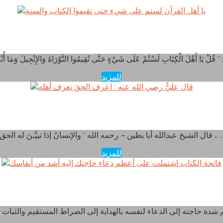
ا أهل القرآن لستم على شيء حتى تقيموا الكتاب والسنة
للمزيد
قال عليٌّ رضي الله عنه : اعرف الحقَ تعرف أهله
لشيخ عبدالله أبا بطين – رحمه الله ” والإنسانُ إذا تبيَّـنَ له الحق ، …
للمزيد
 الكتاب اشتملت على أعظم دعاء حاجتك إليه أشد من أن