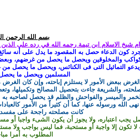
بسم الله الرحمن ال
ام شيخ الاسلام ابن تيمة رحمه الله في رده على الذين ي
د كون الدعاء حصل به المقصود ما يدل على أنه سائغ
كواكب والمخلوقين ويحصل ما يحصل من غرضهم، وبعض ا
يدعو التماثيل التى فى الكنائس، ويحصل ما يحصل من 
المسلمين ويحصل ما يحصل
رض ببعض الأمور لا يستلزم إباحته، وإن كان الغرض م
حته، والشريعة جاءت بتحصيل المصالح وتكميلها، وتعطي
خمر والميسر والفواحش والظلم قد يحصل لصاحبه به م
نهى الله ورسوله عنها، كما أن كثيراً من الأمور كالعباد
كانت مصلحته راجحة على مفسدته
ل يجب اعتباره، ولا يجوز أن يكون الشىء واجبا أو مستحب
 لا تكون إلا واجبة أو مستحبة، فما ليس بواجب ولا مستح
المطلوب به أمرا مباحا