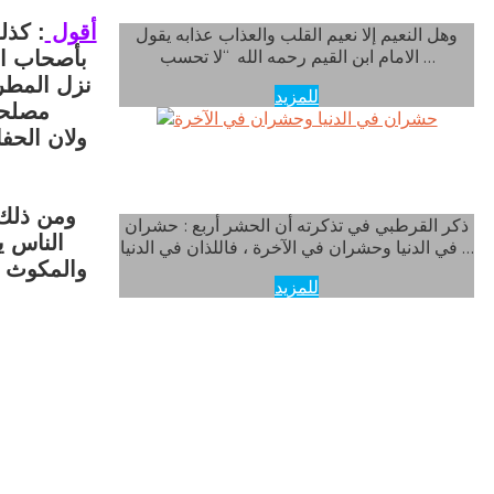
أقول
: كذل
وهل النعيم إلا نعيم القلب والعذاب عذابه يقول
الامام ابن القيم رحمه الله “لا تحسب …
بأصحاب ال
نزل المطر
للمزيد
مصلحة
ولان الحف
حشران في الدنيا وحشران في الآخرة
ومن ذلك 
ذكر القرطبي في تذكرته أن الحشر أربع : حشران
الناس ي
في الدنيا وحشران في الآخرة ، فاللذان في الدنيا …
والمكوث ع
للمزيد