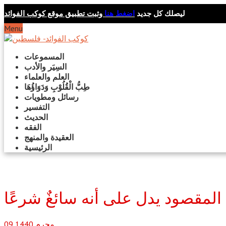
ليصلك كل جديد
اضغط هنا
وثبت تطبيق موقع كوكب الفوائد
Menu
المسموعات
السِيَر والأدب
العلم والعلماء
طِبُّ الْقُلُوْبِ وَدَوَاؤُهَا
رسائل ومطويات
التفسير
الحديث
الفقه
العقيدة والمنهج
الرئيسية
مقصود يدل على أنه سائغٌ شرعًا
محرم
1440
09