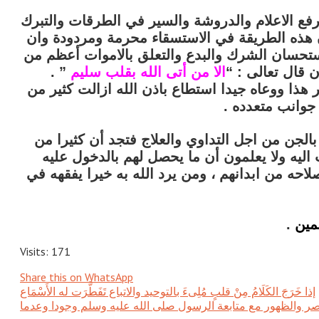
فع الاعلام والدروشة والسير في الطرقات والتبرك
ن هذه الطريقة في الاستسقاء محرمة ومردودة وان
تحسان الشرك والبدع والتعلق بالاموات أعظم من
 قال تعالى : “
الا من أتى الله بقلب سليم
” .
ذا ووعاه جيدا استطاع باذن الله ازالت كثير من
 جوانب متعدده .
الجن من اجل التداوي والعلاج فتجد أن كثيرا من
ليه ولا يعلمون أن ما يحصل لهم بالدخول عليه
حه من ابدانهم ، ومن يرد الله به خيرا يفقهه في
لمين
.
Visits: 171
Share this on WhatsApp
إذا خَرَجَ الكَلَامُ مِنْ قلبٍ مُلِىءَ بالتوحيد والاتباع تَفَطَّرَت له الأَسْمَاع
النصر والظهور مع متابعة الرسول صلى الله عليه وسلم وجودا وعدما