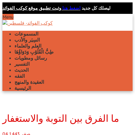
ليصلك كل جديد
اضغط هنا
وثبت تطبيق موقع كوكب الفوائد
Menu
المسموعات
السِيَر والأدب
العلم والعلماء
طِبُّ الْقُلُوْبِ وَدَوَاؤُهَا
رسائل ومطويات
التفسير
الحديث
الفقه
العقيدة والمنهج
الرئيسية
ما الفرق بين التوبة والاستغفار
صفر
1443
04