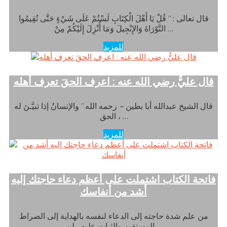
قال تعالى : ” قُلْ يَا أَهْلَ الْكِتَابِ لَسْتُمْ عَلَى شَيْءٍ حَتَّى تُقِيمُوا
التَّوْرَاةَ وَالإِنْجِيلَ وَمَا أُنْزِلَ إِلَيْكُمْ مِنْ …
للمزيد
قال عليٌّ رضي الله عنه : اعرف الحقَ تعرف أهله
قال الشيخ عبدالله أبا بطين – رحمه الله ” والإنسانُ إذا تبيَّـنَ له
الحق ، …
للمزيد
فاتحة الكتاب اشتملت على أعظم دعاء حاجتك إليه
أشد من أنفاسك
من علم شدة حاجته إلى الدعاء لنفسه بالهداية إلى الصراط
المستقيم والثبات عليه ، لن …