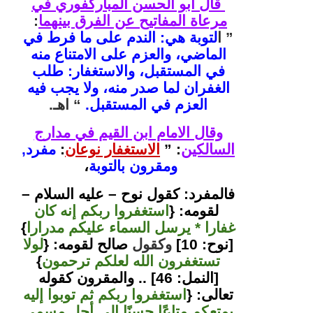
قال أبو الحسن المباركفوري في
مرعاة المفاتيح عن الفرق بينهما
:
”
ا
لتوبة هي: الندم على ما فرط في
الماضي، والعزم على الامتناع منه
في المستقبل، والاستغفار: طلب
الغفران لما صدر منه، ولا يجب فيه
العزم في المستقبل.
“
اهـ.
وقال الامام ابن القيم في مدارج
السالكين
:
”
الاستغفار نوعان
:
مفرد,
ومقرون بالتوبة
،
فالمفرد: كقول نوح – عليه السلام –
لقومه: {
استغفروا ربكم إنه كان
غ
فارا * يرسل السماء عليكم مدرارا
}
[نوح: 10]
وكقول
صالح لقومه: {
لولا
تستغفرون الله لعلكم ترحمون
}
[النمل: 46] .. والمقرون كقوله
تعالى: {
استغفروا ربكم ثم توبوا إليه
يمتعكم متاعًا حسنًا إلى أجل مسمى