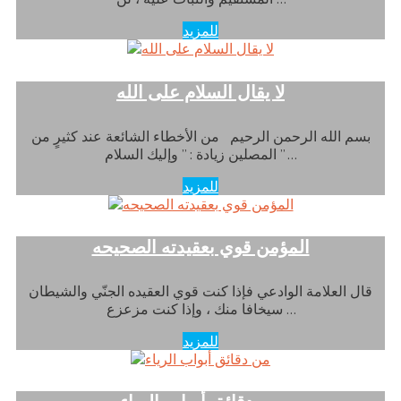
للمزيد
لا يقال السلام على الله
بسم الله الرحمن الرحيم من الأخطاء الشائعة عند كثيرٍ من
المصلين زيادة : ” وإليك السلام ” …
للمزيد
المؤمن قوي بعقيدته الصحيحه
قال العلامة الوادعي فإذا كنت قوي العقيده الجنّي والشيطان
سيخافا منك ، وإذا كنت مزعزع …
للمزيد