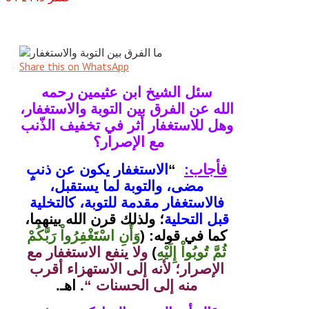
Share this on WhatsApp
سئل الشيخ ابن عثيمين رحمه
الله عن الفرق بين التوبة والاستغفار،
وهل للاستغفار أثر في تخفيف الذّنب
مع الإصرار؟
فأجاب:
“
الاستغفار يكون عن ذنبٍ
مضى، والتوبة لما يستقبل،
فالاستغفار مقدمة للتوبة، كالتخلية
قبل التحلية
؛ ولذلك قرن الله بينهما،
كما في قوله: (
وَأَنِ اسْتَغْفِرُواْ رَبَّكُمْ
ثُمَّ تُوبُواْ إِلَيْهِ
)
ولا ينفع الاستغفار مع
الإصرار؛ لأنه إلى الاستهزاء أقرب
منه إلى الحسنات “
.
اهـ.