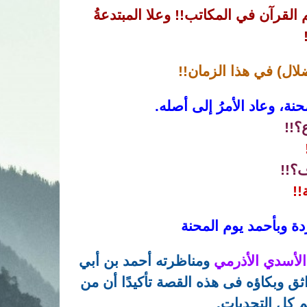
 القرآن في المكاتب!! وعلا المبتدعةُ
ضلال) في هذا الزمان!!
محنة، وعاد الأمرُ إلى أصله.
؟!!
؟!!
!!
لردة وبأحمد يوم المحنة
لأسدي الأذرمي
ومناظرته أحمد بن أبي
ثق وبكاؤه فى هذه القصة تأكيدًا أن من
م كل التحديات.