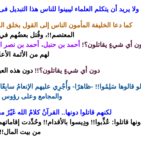
ولا يريد أن يتكلم العلماء ليبينوا للناس هذا التبديل ف
كما دعا الخليفة المأمون الناس إلى القول بخلق ال
المعتصم!!، وقُتل بعضُهم في 
ن أي شيءٍ يقاتلون؟!
أحمد بن حنبل، أحمد بن نصر الخُ
لهم من الأئمة الأعل
دون أي شيءٍ يقاتلون؟!!
دون هذه الع
و قالوها سَلِمُوا!! -ظاهرًا- وأُجْرِي عليهم الإنعامُ ساب
والمجامع وعلى رؤوس ال
لكنهم قاتلوا دونها.. القرآنُ كلامُ الله غَيْرُ
ونها قاتلوا: عُذِّبوا!! ودِيسوا بالأقدام!! وحُدِّدت إقام
من بيت المال!!