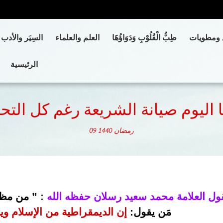
 ومطويات
طِبُّ الْقُلُوْبِ وَدَوَاؤُهَا
العلم والعلماء
السِيَر والأدب
الرئيسية
ا اليوم صيانة الشريعة رغم كل التح
رمضان
1440
09
ول العلامة محمد سعيد رسلان حفظه الله
:
” من مظاه
مَن يقول:
إن الديمقراطية من الإسلام 