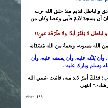
حق والباطل قديم منذ خلق الله -رب
طانَ أن يسجدَ لآدمَ فأبى وعصا وكان من
اطل لا يَفْتُرُ أبدًا ولا طَرْفَةَ عينٍ!!
 الله مَمنونة، ونعمةٌ من الله مُسْدَاة،
ه، وأن يُثَبِّته عليه، وأن يقبضه عليه، وأن
لله وسلم وبارك عليه-
.
ئب
؛ فذلكَ أمرٌ لابد منه، فاثبت -ثبتني الله
شاد-.” انتهى
Visits: 138