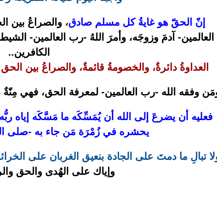
إنّ الحقّ هو غايةُ كل مسلم صادق
،
والصراعُ بين ال
العالمين- آدمَ وزوجَه، وأمرَ اللهُ -رب العالمين- الشي
الكافرين..
العداوةُ دائرةٌ، والخصومةُ قائمةٌ، والصراعُ بين الحق والب
مَن وفقه الله -رب العالمين- لمعرفة الحق، فهي مِنّةٌ من
فعليه أن يضرعَ إلى الله أن يُمَسِّكَه ما مَسَّكَه إياه ربُّ
يحشره في زُمْرَة مَن جاء به -صلى ا
لا تبالِ ما دمتَ على الجادة بنعيق الغربان على الخرا
وإياك على الهُدى والحق والر