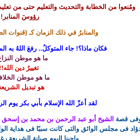
ومُنعوا من الخطابة والتحديث والتعليم حتى من تعليم
رؤوسَ المنابر!!
والمنابرُ في ذلك الزمان كـ (قنوات ال
فكان ماذا؟! جاء المتوكلُ.. رفعَ اللهُ به ال
ما هو موطن النزاع
تغييرُ دين الله!!
ما هو موطن الخلاف
هو تبديل الشريعة
لقد أعزّ الله الإسلام بأبي بكر يوم ا
فى قصة
الشيخ أبو عبد الرحمن بن محمد بن إسحق ا
ؤاد فى مجلس الواثق والتى كانت سببًا فى هداية الوا
واجبنا اليوم صيانة الشريعة رغ