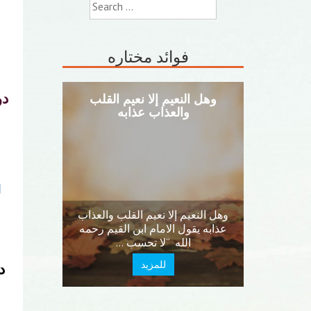
Search
for:
فوائد مختاره
دو
وهل النعيم إلا نعيم القلب
والعذاب عذابه
ل
وهل النعيم إلا نعيم القلب والعذاب
عذابه يقول الامام ابن القيم رحمه
الله “لا تحسب …
للمزيد
د