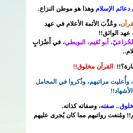
ى دعائم الإسلام
وهذا هو موطن النزاع.
قرآن
، وعُذِّبَ الأئمة الأعلام في عهد
عهد الواثق!!
زاعيّ، أبو نُعَيم، البويطي
، في أَضْرَابٍ
ام..
بارة؟!!
القرآن مخلوق!!
ِغًا، وأُعليت مراتبهم، وذُكروا في المحامل
أشهاد!!
 مخلوق.. صفته
، وصفاته كذاته.
اتهم!! ومُنعت رواتبهم مما كان يُجرى عليهم