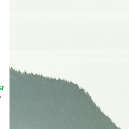
ي
تَج
ق