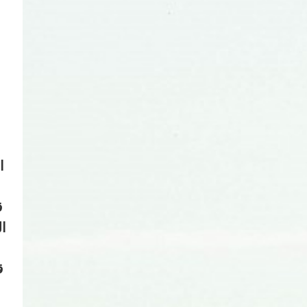
ا
ق
ال
ق