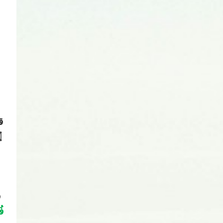
ق
ق
۝
ق
فُ