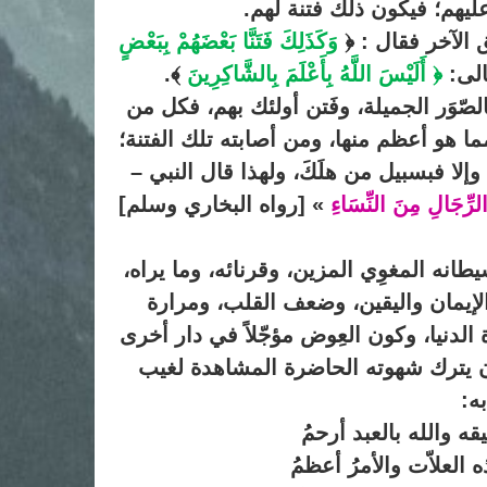
 عليهم؛ فيكون ذلك فتنة لهم.
ق الآخر فقال : ﴿
وَكَذَلِكَ فَتَنَّا بَعْضَهُمْ بِبَعْضٍ
الى:
﴿ أَلَيْسَ اللَّهُ بِأَعْلَمَ بِالشَّاكِرِينَ
﴾.
صّوَر الجميلة، وفَتن أولئك بهم، فكل من
ما هو أعظم منها، ومن أصابته تلك الفتنة؛
إلا فبسبيل من هلَكَ، ولهذا قال النبي –
الرِّجَالِ مِنَ النِّسَاءِ
» [رواه البخاري وسلم]
يطانه المغوِي المزين، وقرنائه، وما يراه،
 الإيمان واليقين، وضعف القلب، ومرارة
الدنيا، وكون العِوض مؤجّلاً في دار أخرى
بأن يترك شهوته الحاضرة المشاهدة لغيب
ه:
قه والله بالعبد أرحمُ
ه العلاّت والأمرُ أعظمُ