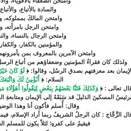
وامتحن الضعفاء بالأقوياء، والأ
والسادة بالأتباع، والأتباع
وامتحن المالكَ بمملوكه، وم
وامتحن الرجل بامرأته، وا
وامتحن الرجال بالنساء، والن
والمؤمنين بالكفار، والكفار
وامتحن الآمرين بالمعروف بمن يأمرونهم،
ولذلك كان فقراءُ المؤمنين وضعفاؤهم من أتباع الرسل؛ 
لإيمان بعد معرفتهم بصدق الرسُل، وقالوا: ﴿
لَوْ كَانَ خَيْرً
السلام: ﴿
أَنُؤْمِنُ لَكَ وَاتَّبَعَكَ
ال تعالى : ﴿
وَكَذَلِكَ فَتَنَّا بَعْضَهُمْ بِبَعْضٍ لِيَقُولُوا أَهَؤُلَاءِ مَنَّ
رئيسُ المسكينَ الذليلَ قد سَبَقَهُ إلى الإيمان ومتابعةِ ال
وقال: أُسلم فأكون أنا وهذا الوض
ال الزَّجَّاج : كان الرجلُ الشريفُ ربما أراد الإسلام، في
فيقيمُ على كفرهِ؛ لئلاّ يكون للمسلم ا