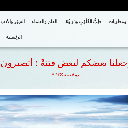
 ومطويات
طِبُّ الْقُلُوْبِ وَدَوَاؤُهَا
العلم والعلماء
السِيَر والأدب
الرئيسية
علنا بعضكم لبعض فتنةً ؛ أتصبرون
ذو الحجة
1439
19