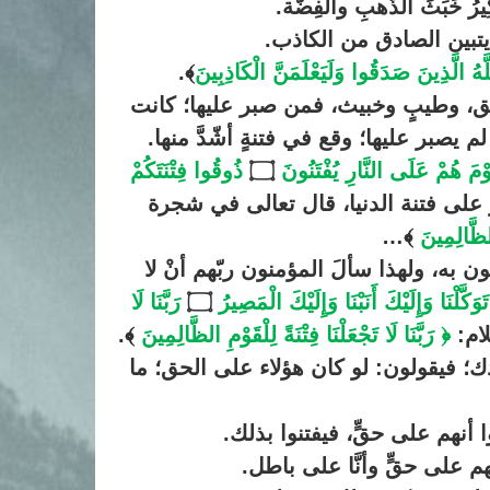
 خَبَثَ الذَّهبِ والفِضّة.
ا يتبين الصادق من الكاذب.
للَّهُ الَّذِينَ صَدَقُوا وَلَيَعْلَمَنَّ الْكَاذِبِينَ
﴾.
افق، وطيبٍ وخبيث، فمن صبر عليها؛ كانت
 يصبر عليها؛ وقع في فتنةٍ أشّدَّ منها.
وْمَ هُمْ عَلَى النَّارِ يُفْتَنُونَ
۝
ذُوقُوا فِتْنَتَكُمْ
 على فتنة الدنيا، قال تعالى في شجرة
ِلظَّالِمِينَ
﴾…
 به، ولهذا سألَ المؤمنون ربّهم أنْ لا
تَوَكَّلْنَا وَإِلَيْكَ أَنَبْنَا وَإِلَيْكَ الْمَصِير
ُ ۝
رَبَّنَا لَا
ام:
﴿ رَبَّنَا لَا تَجْعَلْنَا فِتْنَةً لِلْقَوْمِ الظَّالِمِينَ
﴾.
دك؛ فيقولون: لو كان هؤلاء على الحق؛ ما
ّوا أنهم على حقٍّ، فيفتنوا بذلك.
أنهم على حقٍّ وأنَّا على باطل.