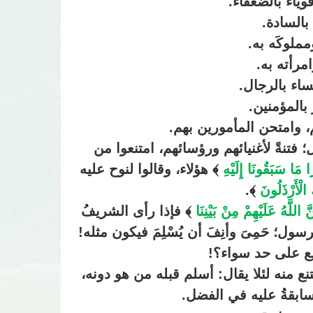
قوياء بالضعفاء.
 بالسادة.
ملوكَه به.
مرأته به.
ساء بالرجال.
 بالمؤمنين.
 وامتحن المأمورين بهم.
فتنةً لأغنيائهم ورؤسائهم، امتنعوا من
ا مَا سَبَقُونَا إِلَيْهِ
﴾ هؤلاء، وقالوا لنوح عليه
 الْأَرْذَلُونَ
﴾.
 اللَّهُ عَلَيْهِمْ مِنْ بَيْنِنَا
﴾ فإذا رأى الشريفُ
رسول؛ حَمِىَ وأنِفَ أن يُسْلِمَ فيكون مثله!
يع على حد سواء؟!
متنع منه لئلا يقال: أسلم قبله من هو دونه،
لسابقةُ عليه في الفضل.