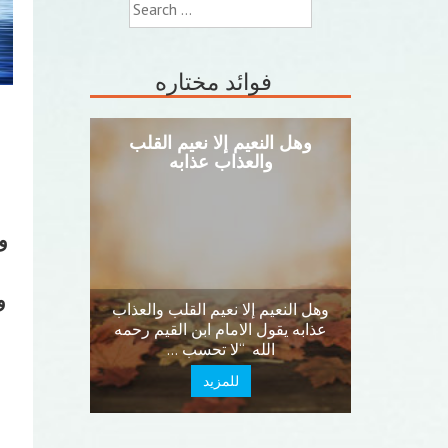
Search
for:
فوائد مختاره
حشران في الدنيا وحشران في
وهل النعيم إلا نعيم ال
الآخرة
والعذاب عذابه
و
ذكر القرطبي في تذكرته
و
أن الحشر أربع : حشران في الدنيا
وهل النعيم إلا نعيم القلب و
وحشران في الآخرة ، فاللذان في
عذابه يقول الامام ابن القي
الدنيا …
الله “لا تحسب …
للمزيد
للمزيد