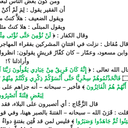
ومن كون بعض الناس لبعض
أن الفقير يقول : لِمَ لَمْ أكنْ
ويقول الضعيف : هلاَّ كنتُ م
ويقول المبتلَى : هلا كنتُ مث
وقال الكفار : ﴿
لَنْ نُؤْمِنَ حَتَّى نُؤْتَى مِثْ
ال مُقاتل : نزلت في افتتانِ المشركين بفقراء المهاجري
وابن مسعود، وعمّار – كان كفّارُ قريشٍ يقولون: انظروا إل
وأراذلنا ؟!
ال الله تعالى : ﴿
إِنَّهُ كَانَ فَرِيقٌ مِنْ عِبَادِي يَقُولُونَ رَبَّنَا آم
فَاتَّخَذْتُمُوهُمْ سِخْرِيًّا حَتَّى أَنْسَوْكُمْ ذِكْرِي وَكُنْتُمْ مِنْهُم
أَنَّهُمْ هُمُ الْفَائِزُونَ
﴾ فأخبر – سبحانه – أنه جزاهم على 
لِبَعْضٍ فِتْنَةً أَتَصْبِرُو
قال الزَّجَّاج : أي أتصبرون على البلاء، فقد
لت : قَرَنَ الله – سبحانه – الفتنةَ بالصبر ههنا، وفي قو
تِنُوا ثُمَّ جَاهَدُوا وَصَبَرُوا
﴾ فليس لمن قد فُتِن بفتنةٍ دواءٌ مث