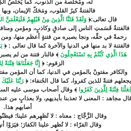
له، ومُخلِّصة من الذنوب، كما يُخلّصُ الكِيرُ
فالفتنةُ كيرُ القلوب، ومَحَكّ الإيمان، وبه
قال تعالى
:
﴿
وَلَقَدْ فَتَنَّا الَّذِينَ مِنْ قَبْلِهِمْ فَلَيَعْلَمَنَّ ا
فالفتنةُ قَسَمتِ الناس إلى صادقٍ وكاذبٍ، ومؤمن ومن
رحمةً في حقِّه، ونجا بصبره من فتنةٍ أعظم منها، ومن لم
فالفتنة لا بد منها في الدنيا والآخرة كما قال تعالى : ﴿
يَ
هَذَا الَّذِي كُنْتُمْ بِهِ تَسْتَعْجِلُونَ
﴾ فالنار فتنة من لم يصبر
الزقوم: ﴿
إِنَّا جَعَلْنَاهَا فِتْنَةً ل
والكافر مفتونٌ بالمؤمن في الدنيا، كما أن المؤمن مفتون
جعلهم فتنةً للذين كفروا، كما قال الحُنفاء: ﴿
رَبَّنَا عَلَيْكَ 
ْعَلْنَا فِتْنَةً لِلَّذِينَ كَفَرُوا
﴾ وقال أصحاب موسى عليه السل
ال مجاهد : المعنى لا تعذبنا بأيديهم، ولا بعذابٍ من عن
أصابهم هذا.
وقال الزَّجَّاج : معناه : لا تُظهِرهم علينا؛ فيظن
وقال الفرّاء : لا تُظهر علينا الكفارَ؛ فيَرَوْا 