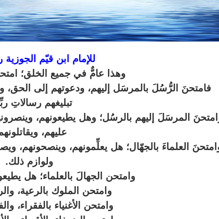
للإمام ابن قيّم الجوزية 
قلب
وهذا عامٌّ في جميع الخلق؛ امت
فامتحنَ الرُّسُلَ بالمرسَل إليهم، ودعوتهم إلى الحق، 
تبليغهم رسالاتِ ربِّ
امتحنَ المرسَلَ إليهم بالرسُل؛ وهل يطيعونهم، وينصرونه
عليهم، ويقاتلونهم
امتحنَ العلماءَ بالجهّال؛ هل يعلِّمونهم، وينصحونهم، 
العذاب
م رحمه
ولوازم ذلك.
وامتحن الجهالَ بالعلماء؛ هل يطيع
وامتحن الملوك بالرعية، والر
وامتحن الأغنياء بالفقراء، والفق