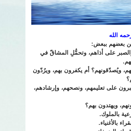
رحمه الله
حن بعضهم ببعض:
والصبر على أذاهم، وتحمُّلِ المشاقّ في
هم.
م، ويُصدّقونهم؟ أم يكفرون بهم، ويرُدّون
؟
ويصبرون على تعليمهم، ونصحهم، وإرشادهم،
ونهم، ويهتدون بهم؟
عية بالملوك.
راء بالأغنياء.