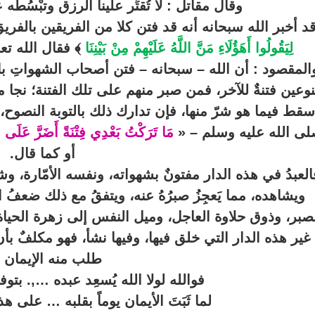
وقال مقاتل : لا تُقتِّر علينا الرزق وتبْسُطه
د أخبر الله سبحانه أنه قد فتن كلا من الفريقين بالفري
لِيَقُولُوا أَهَؤُلَاءِ مَنَّ اللَّهُ عَلَيْهِمْ مِنْ بَيْنِنَا
﴾ فقال الله تع
المقصود : أن الله – سبحانه – فتن أصحاب الشهواتِ بال
نوعين فتنةٌ للآخر، فمن صبر منهم على تلك الفتنة؛ نجا م
قط فيما هو شرّ منها، فإن تدارك ذلك بالتوبة النصوح، و
ى الله عليه وسلم – «
مَا تَرَكْتُ بَعْدِي فِتْنَةً أَضَرَّ عَلَى 
أو كما قال.
العبدُ في هذه الدار مفتونٌ بشهواته، ونفسه الأمّارة، وش
ويشاهده، مما يَعجِزُ صبرُهُ عنه، ويتفقُ مع ذلك ضعفُ
صبر، وذوق حلاوة العاجل، وميل النفس إلى زهرة الحياة 
غير هذه الدار التي خلق فيها، وفيها نشأ، فهو مكلفٌ 
طلب منه الإيمان ب
فوالله لولا الله يُسعِد عبده …,. بتوفي
لما ثَبَتَ الأيمان يوماً بقلبه … على هذ