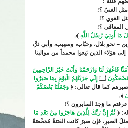
هم فتنة :
 مثل الغنيّ ؟!
ثل القوي ؟!
ل المعافَى ؟!
لَ مَا أُوتِيَ رُسُلُ اللَّهِ
﴾.
ن – نحو بلال، وخبّاب، وصهيب، وأبي ذرٍّ،
ى هؤلاء الذين تَبِعوا محمداً من موالينا
َنَّا فَاغْفِرْ لَنَا وَارْحَمْنَا وَأَنْتَ خَيْرُ الرَّاحِمِينَ
ْ تَضْحَكُونَ
۝
إِنِّي جَزَيْتُهُمُ الْيَوْمَ بِمَا صَبَرُوا
صبرهم كما قال تعالى: ﴿
وَجَعَلْنَا بَعْضَكُمْ
نَ
﴾.
 عرفتم ما وَجدَ الصابرون ؟!
له: ﴿
ثُمَّ إِنَّ رَبَّكَ لِلَّذِينَ هَاجَرُوا مِنْ بَعْدِ مَا
لُ الصبرِ، فإن صبرَ كانت الفتنةُ مُمَحِّصَةً