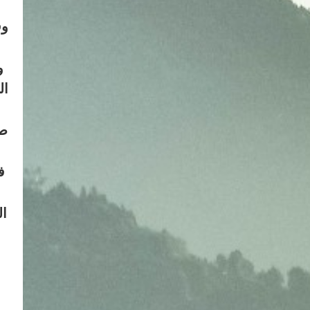
وق
و
ال
س
صل
ف
ال