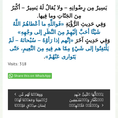
يَسِيرٌ مِن رِضْوانِهِ – ولا يُقالُ لَهُ يَسِيرٌ – أكْبَرُ
مِنَ الجَنّاتِ وما فِيها.
وَفِي حَدِيثِ الرُّؤْيَةِ
«فَواللَّهِ ما أعْطاهُمُ اللَّهُ
شَيْئًا أحَبَّ إلَيْهِمْ مِنَ النَّظَرِ إلى وجْهِهِ»
وَفِي حَدِيثٍ آخَرَ
«إنَّهم إذا رَأوْهُ – سُبْحانَهُ – لَمْ
يَلْتَفِتُوا إلى شَيْءٍ مِمّا هم فِيهِ مِنَ النَّعِيمِ، حَتّى
يَتَوارى عَنْهُمْ»
.
Visits: 318
Share this on WhatsApp
یَـٰۤأَیُّهَا ٱلنَّبِیُّ جَـٰهِدِ
وَوَهَبۡنَا لَهُم مِّن
ٱلۡكُفَّارَ وَٱلۡمُنَـٰفِقِینَ
رَّحۡمَتِنَا وَجَعَلۡنَا لَهُمۡ
وَٱغۡلُظۡ عَلَیۡهِمۡۚ