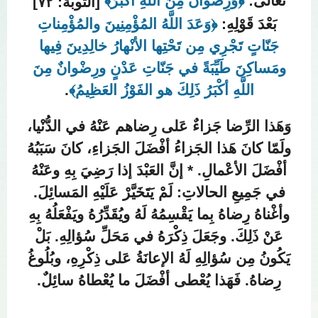
تَعالى:
﴿وَرِضْوانٌ مِنَ اللَّهِ أكْبَرُ﴾
[التوبة: ٧٢]
بَعْدَ قَوْلِهِ:
﴿وَعَدَ اللَّهُ المُؤْمِنِينَ والمُؤْمِناتِ
جَنّاتٍ تَجْرِي مِن تَحْتِها الأنْهارُ خالِدِينَ فِيها
ومَساكِنَ طَيِّبَةً في جَنّاتِ عَدْنٍ ورِضْوانٌ مِنَ
اللَّهِ أكْبَرُ ذَلِكَ هو الفَوْزُ العَظِيمُ﴾
.
وَهَذا الرِّضا جَزاءٌ عَلى رِضاهم عَنْهُ في الدُّنْيا،
ولَمّا كانَ هَذا الجَزاءُ أفْضَلَ الجَزاءِ، كانَ سَبَبُهُ
أفْضَلَ الأعْمالِ.
* إنَّ العَبْدَ إذا رَضِيَ بِهِ وعَنْهُ
في جَمِيعِ الحالاتِ: لَمْ يَتَخَيَّرْ عَلَيْهِ المَسائِلَ.
وأغْناهُ رِضاهُ بِما يَقْسِمُهُ لَهُ ويُقَدِّرُهُ ويَفْعَلُهُ بِهِ
عَنْ ذَلِكَ. وجَعَلَ ذِكْرَهُ في مَحَلِّ سُؤالِهِ. بَلْ
يَكُونُ مِن سُؤالِهِ لَهُ الإعانَةُ عَلى ذِكْرِهِ، وبُلُوغُ
رِضاهُ. فَهَذا يُعْطى أفْضَلَ ما يُعْطاهُ سائِلٌ.