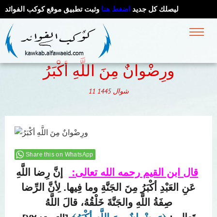
ليصلك كل جديد
اضغط هنا
وثبت تطبيق موقع كوكب الفوائد
ورِضْوانٌ مِنَ اللَّهِ أكْبَرُ
شوال
1445
11
Share this on WhatsApp
قال ابن القيم رحمه الله تعالى:
إنَّ رِضا اللَّهِ
عَنِ العَبْدِ أكْبَرُ مِنَ الجَنَّةِ وما فِيها. لِأنَّ الرِّضا
صِفَةُ اللَّهِ والجَنَّةَ خَلْقُهُ، قالَ اللَّهُ