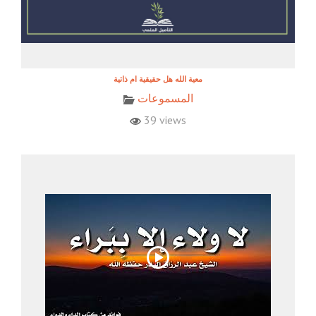
معية الله هل حقيقية ام ذاتية
المسموعات
39 views