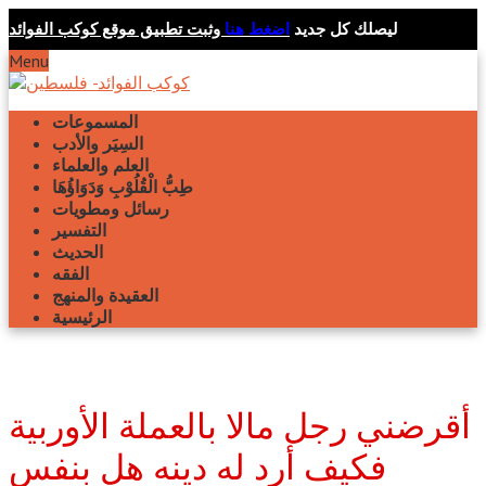
ليصلك كل جديد
اضغط هنا
وثبت تطبيق موقع كوكب الفوائد
Menu
المسموعات
السِيَر والأدب
العلم والعلماء
طِبُّ الْقُلُوْبِ وَدَوَاؤُهَا
رسائل ومطويات
التفسير
الحديث
الفقه
العقيدة والمنهج
الرئيسية
أقرضني رجل مالا بالعملة الأوربية
فكيف أرد له دينه هل بنفس