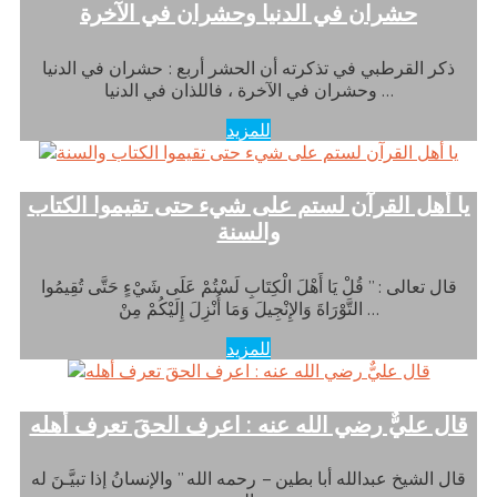
حشران في الدنيا وحشران في الآخرة
ذكر القرطبي في تذكرته أن الحشر أربع : حشران في الدنيا
وحشران في الآخرة ، فاللذان في الدنيا …
للمزيد
يا أهل القرآن لستم على شيء حتى تقيموا الكتاب
والسنة
قال تعالى : ” قُلْ يَا أَهْلَ الْكِتَابِ لَسْتُمْ عَلَى شَيْءٍ حَتَّى تُقِيمُوا
التَّوْرَاةَ وَالإِنْجِيلَ وَمَا أُنْزِلَ إِلَيْكُمْ مِنْ …
للمزيد
قال عليٌّ رضي الله عنه : اعرف الحقَ تعرف أهله
قال الشيخ عبدالله أبا بطين – رحمه الله ” والإنسانُ إذا تبيَّـنَ له