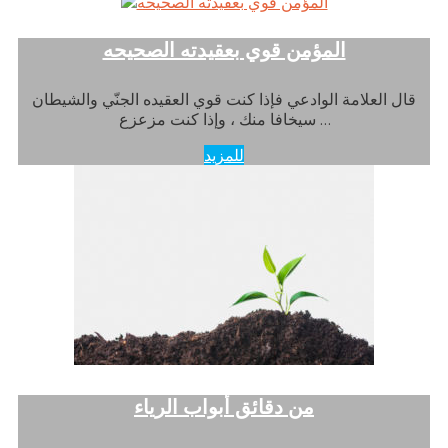
المؤمن قوي بعقيدته الصحيحه
قال العلامة الوادعي فإذا كنت قوي العقيده الجنّي والشيطان
سيخافا منك ، وإذا كنت مزعزع …
للمزيد
من دقائق أبواب الرياء