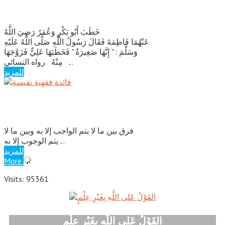
ولي الصغيرة
خَطَبَ أَبُو بَكْرٍ وَعُمَرُ رَضِيَ اللَّهُ
عَنْهُمَا فَاطِمَةَ فَقَالَ رَسُولُ اللَّهِ صَلَّى اللَّهُ عَلَيْهِ
وَسَلَّمَ : " إِنَّهَا صَغِيرَةٌ " فَخَطَبَهَا عَلِيٌّ فَزَوَّجَهَا
مِنْهُ رواه النسائي ...
للمزيد
فائدة فقهية نفيسة
فرق بين ما لا يتم الواجب إلا به وبين ما لا
يتم الوجوب إلا به ...
للمزيد
More
Visits: 95361
القَوْلُ عَلى اللَّهِ بِغَيْرِ عِلْمٍ