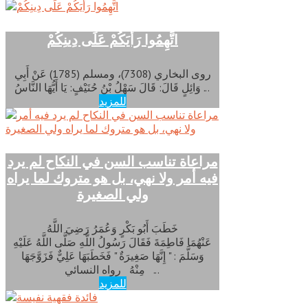
اتَّهِمُوا رَأْيَكُمْ عَلَى دِينِكُمْ
روى البخاري (7308)، ومسلم (1785) عَنْ أَبِي
وَائِلٍ قَالَ: قَالَ سَهْلُ بْنُ حُنَيْفٍ: يَا أَيُّهَا النَّاسُ ...
للمزيد
مراعاة تناسب السن في النكاح لم يرد
فيه أمر ولا نهي، بل هو متروك لما يراه
ولي الصغيرة
خَطَبَ أَبُو بَكْرٍ وَعُمَرُ رَضِيَ اللَّهُ
عَنْهُمَا فَاطِمَةَ فَقَالَ رَسُولُ اللَّهِ صَلَّى اللَّهُ عَلَيْهِ
وَسَلَّمَ : " إِنَّهَا صَغِيرَةٌ " فَخَطَبَهَا عَلِيٌّ فَزَوَّجَهَا
مِنْهُ رواه النسائي ...
للمزيد