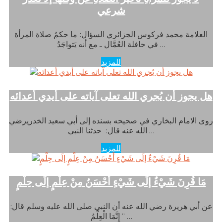
شرعي
العلامة محمد فركوس الجزائري السؤال: ما حكمُ صلاة المرأة
في حافلة العُمَّال ـ مع أنه يَتواجَدُ …
للمزيد
هل يجوز أن يُجري الله تعلى آياته على أيدي أعدائه
روى الامام البخاري في صحيحه بسنده إلى أبي سعيد الخدريرضي
الله عنه قال: حدثنا النبي …
للمزيد
مَا قُرِنَ شَيْءٌ إلَى شَيْءٍ أَحْسَنُ مِنْ عِلْمٍ إلَى حِلْمٍ
عن أبي هريرة رضي الله عنه أن النبي صلى الله عليه وسلم قال:
” إِنَّمَا الْعِلْمُ …