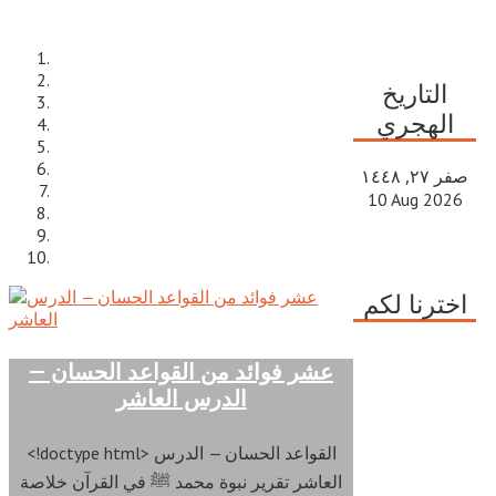
التاريخ
الهجري
صفر ٢٧, ١٤٤٨
10 Aug 2026
اخترنا لكم
عشر فوائد من القواعد الحسان —
الدرس العاشر
<!doctype html> القواعد الحسان — الدرس
العاشر تقرير نبوة محمد ﷺ في القرآن خلاصة