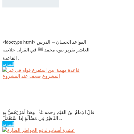
عشر فوائد من القواعد الحسان —
الدرس العاشر
<!doctype html> القواعد الحسان — الدرس
العاشر تقرير نبوة محمد ﷺ في القرآن خلاصة
القاعدة ...
للمزيد
قاعدة مهمة: من استفرغ قواه في غير
المشروع ضعف عند المشروع
قالَ الإمامُ ابنُ القيّم رحمه ﷲُ: وهَذا أمْرٌ يَحُسُّ بِهِ
النّاظِرُ فِي مَسْألَةٍ إذا اسْتَعْمَلَ ...
للمزيد