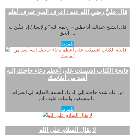
قال عليٌّ رضي الله عنه : اعرف الحقَ تعرف أهله
قال الشيخ عبدالله أبا بطين – رحمه الله ” والإنسانُ إذا تبيَّـنَ له
الحق ، …
للمزيد
فاتحة الكتاب اشتملت على أعظم دعاء حاجتك إليه
أشد من أنفاسك
من علم شدة حاجته إلى الدعاء لنفسه بالهداية إلى الصراط
المستقيم والثبات عليه ، لن …
للمزيد
لا يقال السلام على الله