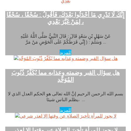
إِنَّكَ لَا تَدْرِي مَا أَحْدَثُوا بَعْدَكَ، فَأَقُولُ : سُحْقًا ، سُحْقًا
، لِمَنْ غَيَّرَ بَعْدِي
عَنْ سَهْلِ بْنِ سَعْدٍ قَالَ : قَالَ النَّبِيُّ صَلَّى اللَّهُ عَلَيْهِ
وَسَلَّمَ : ( إِنِّي فَرَطُكُمْ عَلَى الْحَوْضِ مَنْ مَرَّ …
للمزيد
هل سؤال القبر وضمته وعذابه مما يُكَفِّرُ ذُنُوبَ
المُوَحِّدِ
بسم الله الرحمن الرحيم إنَّ الله تعالى هو الحكم العدل الذي لا
يظلم الناس شيئا، …
للمزيد
لا يجوز للمرأةِ تأخيرَ الصلاةِ عن وقتها إلا لعذر