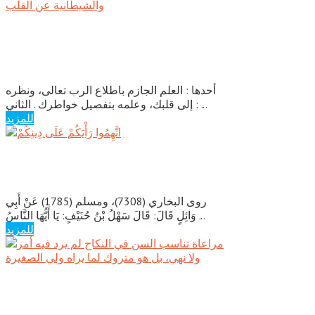
عشرة أسباب لدفع الخواطر الضارة
والشيطانية عن القلب
أحدها : العلم الجازم باطلاع الرب تعالى، ونظره
إلى قلبك، وعلمه بتفصيل خواطرك . الثاني : ...
للمزيد
اتَّهِمُوا رَأْيَكُمْ عَلَى دِينِكُمْ
روى البخاري (7308)، ومسلم (1785) عَنْ أَبِي
وَائِلٍ قَالَ: قَالَ سَهْلُ بْنُ حُنَيْفٍ: يَا أَيُّهَا النَّاسُ ...
للمزيد
مراعاة تناسب السن في النكاح لم يرد
فيه أمر ولا نهي، بل هو متروك لما يراه