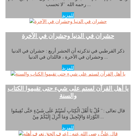
رحمه الله “لا تحسب …
للمزيد
حشران في الدنيا وحشران في الآخرة
ذكر القرطبي في تذكرته أن الحشر أربع : حشران في الدنيا
وحشران في الآخرة ، فاللذان في الدنيا …
للمزيد
يا أهل القرآن لستم على شيء حتى تقيموا الكتاب
والسنة
قال تعالى : ” قُلْ يَا أَهْلَ الْكِتَابِ لَسْتُمْ عَلَى شَيْءٍ حَتَّى تُقِيمُوا
التَّوْرَاةَ وَالإِنْجِيلَ وَمَا أُنْزِلَ إِلَيْكُمْ مِنْ …
للمزيد