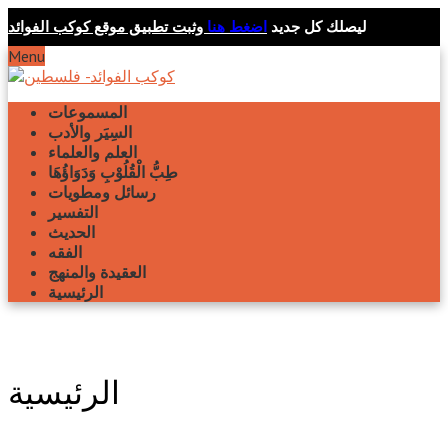
ليصلك كل جديد
اضغط هنا
وثبت تطبيق موقع كوكب الفوائد
Menu
المسموعات
السِيَر والأدب
العلم والعلماء
طِبُّ الْقُلُوْبِ وَدَوَاؤُهَا
رسائل ومطويات
التفسير
الحديث
الفقه
العقيدة والمنهج
الرئيسية
الرئيسية