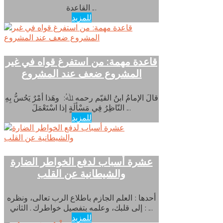
القاعدة ...
للمزيد
قاعدة مهمة: من استفرغ قواه في غير
المشروع ضعف عند المشروع
قالَ الإمامُ ابنُ القيّم رحمه ﷲُ: وهَذا أمْرٌ يَحُسُّ بِهِ
النّاظِرُ فِي مَسْألَةٍ إذا اسْتَعْمَلَ ...
للمزيد
عشرة أسباب لدفع الخواطر الضارة
والشيطانية عن القلب
أحدها : العلم الجازم باطلاع الرب تعالى، ونظره
إلى قلبك، وعلمه بتفصيل خواطرك . الثاني : ...
للمزيد