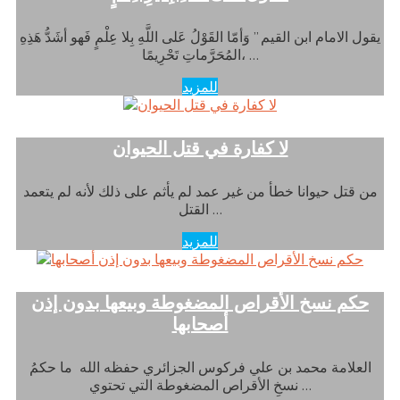
يقول الامام ابن القيم ” وَأمّا القَوْلُ عَلى اللَّهِ بِلا عِلْمٍ فَهو أشَدُّ هَذِهِ
المُحَرَّماتِ تَحْرِيمًا، …
للمزيد
لا كفارة في قتل الحيوان
من قتل حيوانا خطأ من غير عمد لم يأثم على ذلك لأنه لم يتعمد
القتل …
للمزيد
حكم نسخ الأقراص المضغوطة وبيعها بدون إذن
أصحابها
العلامة محمد بن علي فركوس الجزائري حفظه الله ما حكمُ
نسخِ الأقراص المضغوطة التي تحتوي …