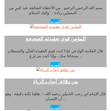
بسم الله الرحمن الرحيم من الأخطاء الشائعة عند كثيرٍ من
المصلين زيادة : ” وإليك السلام ” …
للمزيد
المؤمن قوي بعقيدته الصحيحه
قال العلامة الوادعي فإذا كنت قوي العقيده الجنّي والشيطان
سيخافا منك ، وإذا كنت مزعزع …
للمزيد
من دقائق أبواب الرياء
قال الإمام ابن رجب الحنبلي رحمه الله – :هاهنا نكتة دقيقة : وهو
أن الإنسان …
للمزيد