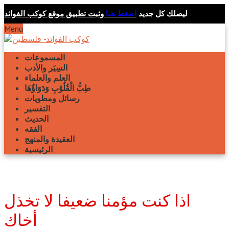
ليصلك كل جديد
اضغط هنا
وثبت تطبيق موقع كوكب الفوائد
Menu
المسموعات
السِيَر والأدب
العلم والعلماء
طِبُّ الْقُلُوْبِ وَدَوَاؤُهَا
رسائل ومطويات
التفسير
الحديث
الفقه
العقيدة والمنهج
الرئيسية
اذا كنت مؤمنا ضعيفا لا تخذل
أخاك