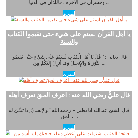
وحشران في الآخرة ، فاللذان في الدنيا …
للمزيد
يا أهل القرآن لستم على شيء حتى تقيموا الكتاب
والسنة
قال تعالى : ” قُلْ يَا أَهْلَ الْكِتَابِ لَسْتُمْ عَلَى شَيْءٍ حَتَّى تُقِيمُوا
التَّوْرَاةَ وَالإِنْجِيلَ وَمَا أُنْزِلَ إِلَيْكُمْ مِنْ …
للمزيد
قال عليٌّ رضي الله عنه : اعرف الحقَ تعرف أهله
قال الشيخ عبدالله أبا بطين – رحمه الله ” والإنسانُ إذا تبيَّـنَ له
الحق ، …
للمزيد