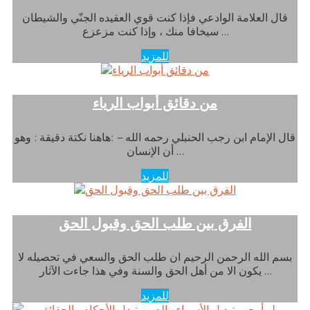
قال العلامة الوادعي فإذا كنت قوي العقيده الجنّي والشيطان
سيخافا منك ، وإذا كنت مزعزع …
للمزيد
من دقائق أبواب الرياء
قال الإمام ابن رجب الحنبلي رحمه الله – :هاهنا نكتة دقيقة : وهو
أن الإنسان …
للمزيد
الفرق بين طلب الحق وقبول الحق
بسم الله الرحمن الرحيم ان طلب الحق والسعي في تحصيله لا
يكون الا من أهل الحق والسنة وفي هذا جاءت الآثار …
للمزيد