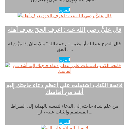
للمزيد
قال عليٌّ رضي الله عنه : اعرف الحقَ تعرف أهله
قال الشيخ عبدالله أبا بطين – رحمه الله ” والإنسانُ إذا تبيَّـنَ له
الحق ، …
للمزيد
فاتحة الكتاب اشتملت على أعظم دعاء حاجتك إليه
أشد من أنفاسك
من علم شدة حاجته إلى الدعاء لنفسه بالهداية إلى الصراط
المستقيم والثبات عليه ، لن …
للمزيد