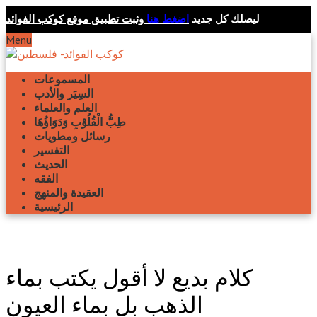
ليصلك كل جديد
اضغط هنا
وثبت تطبيق موقع كوكب الفوائد
Menu
المسموعات
السِيَر والأدب
العلم والعلماء
طِبُّ الْقُلُوْبِ وَدَوَاؤُهَا
رسائل ومطويات
التفسير
الحديث
الفقه
العقيدة والمنهج
الرئيسية
كلام بديع لا أقول يكتب بماء
الذهب بل بماء العيون