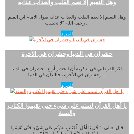
وهل النعيم إلا نعيم القلب والعذاب عذابه
وهل النعيم إلا نعيم القلب والعذاب عذابه يقول الامام ابن القيم
رحمه الله “لا تحسب …
للمزيد
حشران في الدنيا وحشران في الآخرة
ذكر القرطبي في تذكرته أن الحشر أربع : حشران في الدنيا
وحشران في الآخرة ، فاللذان في الدنيا …
للمزيد
يا أهل القرآن لستم على شيء حتى تقيموا الكتاب
والسنة
قال تعالى : ” قُلْ يَا أَهْلَ الْكِتَابِ لَسْتُمْ عَلَى شَيْءٍ حَتَّى تُقِيمُوا
التَّوْرَاةَ وَالإِنْجِيلَ وَمَا أُنْزِلَ إِلَيْكُمْ مِنْ …