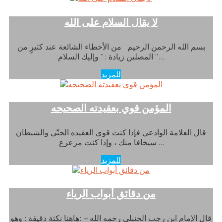
لا يقال السلام على الله
بسم الله الرحمن الرحيم من الأخطاء الشائعة عند كثيرٍ من
المصلين زيادة : ” وإليك السلام ” …
للمزيد
المؤمن قوي بعقيدته الصحيحه
قال العلامة الوادعي فإذا كنت قوي العقيده الجنّي والشيطان
سيخافا منك ، وإذا كنت مزعزع …
للمزيد
من دقائق أبواب الرياء
قال الإمام ابن رجب الحنبلي رحمه الله – :هاهنا نكتة دقيقة : وهو