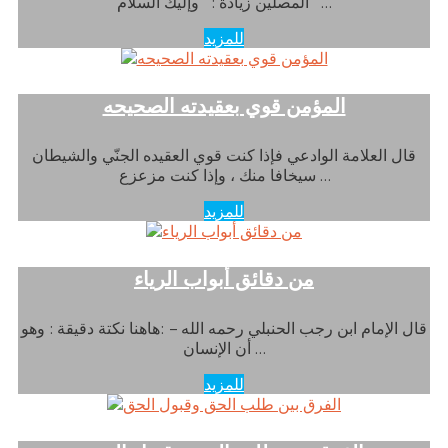
المصلين زيادة : ” وإليك السلام ” …
للمزيد
المؤمن قوي بعقيدته الصحيحه
قال العلامة الوادعي فإذا كنت قوي العقيده الجنّي والشيطان
سيخافا منك ، وإذا كنت مزعزع …
للمزيد
من دقائق أبواب الرياء
قال الإمام ابن رجب الحنبلي رحمه الله – :هاهنا نكتة دقيقة : وهو
أن الإنسان …
للمزيد