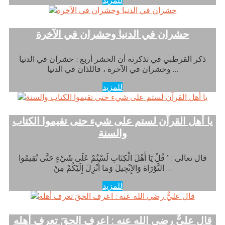
حشران في الدنيا وحشران في الآخرة
ذكر القرطبي في تذكرته أن الحشر أربع : حشران في الدنيا
وحشران في الآخرة ، فاللذان في الدنيا …
للمزيد
يا أهل القرآن لستم على شيء حتى تقيموا الكتاب
والسنة
قال تعالى : ” قُلْ يَا أَهْلَ الْكِتَابِ لَسْتُمْ عَلَى شَيْءٍ حَتَّى تُقِيمُوا
التَّوْرَاةَ وَالإِنْجِيلَ وَمَا أُنْزِلَ إِلَيْكُمْ مِنْ …
للمزيد
قال عليٌّ رضي الله عنه : اعرف الحقَ تعرف أهله