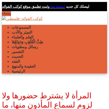
ليصلك كل جديد
اضغط هنا
وثبت تطبيق موقع كوكب الفوائد
Menu
المسموعات
السِيَر والأدب
العلم والعلماء
طِبُّ الْقُلُوْبِ وَدَوَاؤُهَا
رسائل ومطويات
التفسير
الحديث
الفقه
العقيدة والمنهج
الرئيسية
المرأة لا يشترط حضورها ولا
لزوم لسماع المأذون منها، ما