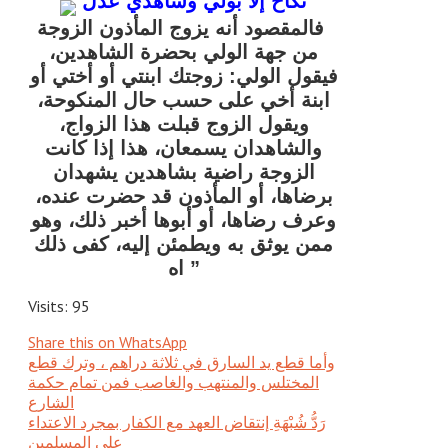
نكاح إلا بولي وشاهدي عدل
فالمقصود أنه يزوج المأذون الزوجة
من جهة الولي بحضرة الشاهدين،
فيقول الولي: زوجتك ابنتي أو أختي أو
ابنة أخي على حسب حال المنكوحة،
ويقول الزوج قبلت هذا الزواج،
والشاهدان يسمعان، هذا إذا كانت
الزوجة راضية بشاهدين يشهدان
برضاها، أو المأذون قد حضرت عنده،
وعرف رضاها، أو أبوها أخبر
ذلك، وهو
ممن يوثق به ويطمئن إليه، كفى ذلك
” اه
Visits: 95
Share this on WhatsApp
وأما قطع يد السارق في ثلاثة دراهم ، وترك قطع
المختلس والمنتهب والغاصب فمن تمام حكمة
الشارع
رَدُّ شُبْهَةِ إنتقاض العهد مع الكفار بمجرد الاعتداء
على المسلمين