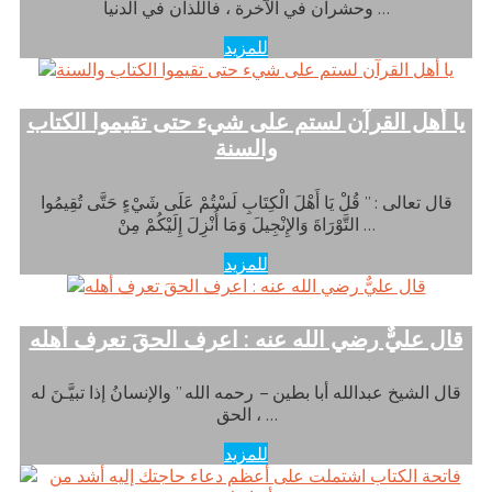
وحشران في الآخرة ، فاللذان في الدنيا …
للمزيد
يا أهل القرآن لستم على شيء حتى تقيموا الكتاب
والسنة
قال تعالى : ” قُلْ يَا أَهْلَ الْكِتَابِ لَسْتُمْ عَلَى شَيْءٍ حَتَّى تُقِيمُوا
التَّوْرَاةَ وَالإِنْجِيلَ وَمَا أُنْزِلَ إِلَيْكُمْ مِنْ …
للمزيد
قال عليٌّ رضي الله عنه : اعرف الحقَ تعرف أهله
قال الشيخ عبدالله أبا بطين – رحمه الله ” والإنسانُ إذا تبيَّـنَ له
الحق ، …
للمزيد