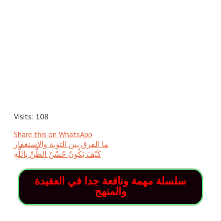
Visits: 108
Share this on WhatsApp
ما الفرق بين التوبة والاستغفار
كَيْفَ يَكُونُ حُسْنُ الظَّنِّ بِاللَّهِ
سلسلة مهمة ونافعة جدا في العقيدة
والمنهج