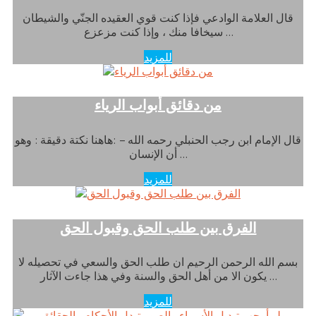
قال العلامة الوادعي فإذا كنت قوي العقيده الجنّي والشيطان
سيخافا منك ، وإذا كنت مزعزع …
للمزيد
من دقائق أبواب الرياء
قال الإمام ابن رجب الحنبلي رحمه الله – :هاهنا نكتة دقيقة : وهو
أن الإنسان …
للمزيد
الفرق بين طلب الحق وقبول الحق
بسم الله الرحمن الرحيم ان طلب الحق والسعي في تحصيله لا
يكون الا من أهل الحق والسنة وفي هذا جاءت الآثار …
للمزيد