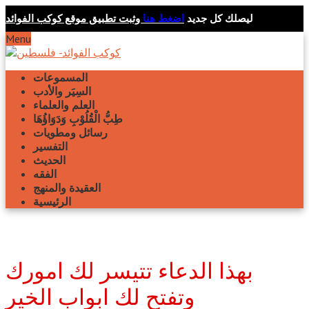
ليصلك كل جديد
اضغط هنا
وثبت تطبيق موقع كوكب الفوائد
Menu
المسموعات
السِيَر والأدب
العلم والعلماء
طِبُّ الْقُلُوْبِ وَدَوَاؤُهَا
رسائل ومطويات
التفسير
الحديث
الفقه
العقيدة والمنهج
الرئيسية
بهذا الدعاء تتيسر لك امورك