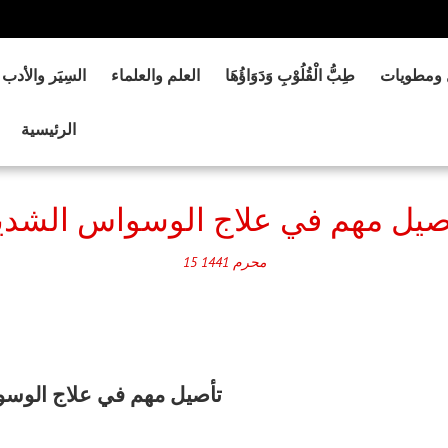
 ومطويات
طِبُّ الْقُلُوْبِ وَدَوَاؤُهَا
العلم والعلماء
السِيَر والأدب
الرئيسية
صيل مهم في علاج الوسواس الشدي
محرم
1441
15
تأصيل مهم في علاج الوس