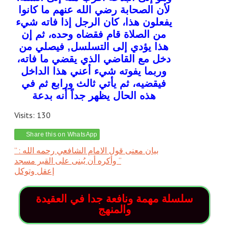
لأن الصحابة رضي الله عنهم ما كانوا
يفعلون هذا، كان الرجل إذا فاته شيء
من الصلاة قام فقضاه وحده، ثم إن
هذا يؤدي إلى التسلسل, فيصلي من
دخل مع القاضي الذي يقضي ما فاته،
وربما يفوته شيء أعني هذا الداخل
فيقضيه، ثم يأتي ثالث ورابع ثم في
هذه الحال يظهر جداً أنه بدعة
Visits: 130
Share this on WhatsApp
بيان معنى قول الامام الشافعي رحمه الله : ”
وأكره أن يُبنى على القبر مسجد “
إعقل وتوكل
سلسلة مهمة ونافعة جدا في العقيدة
والمنهج