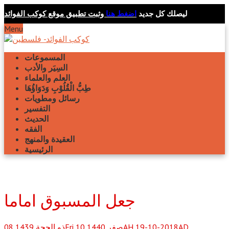
ليصلك كل جديد
اضغط هنا
وثبت تطبيق موقع كوكب الفوائد
Menu
المسموعات
السِيَر والأدب
العلم والعلماء
طِبُّ الْقُلُوْبِ وَدَوَاؤُهَا
رسائل ومطويات
التفسير
الحديث
الفقه
العقيدة والمنهج
الرئيسية
جعل المسبوق اماما
Fri 10 صفر 1440AH 19-10-2018AD
ذو الحجة
1439
08