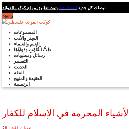
ليصلك كل جديد
اضغط هنا
وثبت تطبيق موقع كوكب الفوائد
Menu
المسموعات
السِيَر والأدب
العلم والعلماء
طِبُّ الْقُلُوْبِ وَدَوَاؤُهَا
رسائل ومطويات
التفسير
الحديث
الفقه
العقيدة والمنهج
الرئيسية
أشياء المحرمة في الإسلام للكفار
شعبان
1441
28