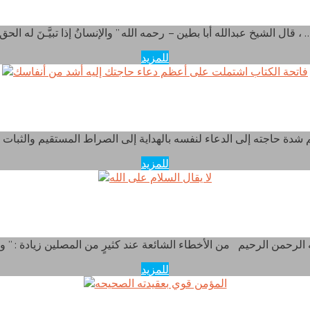
لشيخ عبدالله أبا بطين – رحمه الله ” والإنسانُ إذا تبيَّـنَ له الحق ، …
للمزيد
 الكتاب اشتملت على أعظم دعاء حاجتك إليه أشد من أن
للمزيد
لا يقال السلام على الله
للمزيد