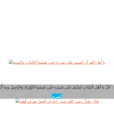
ا أهل القرآن لستم على شيء حتى تقيموا الكتاب والسنة
للمزيد
قال عليٌّ رضي الله عنه : اعرف الحقَ تعرف أهله