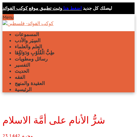
ليصلك كل جديد
اضغط هنا
وثبت تطبيق موقع كوكب الفوائد
Menu
المسموعات
السِيَر والأدب
العلم والعلماء
طِبُّ الْقُلُوْبِ وَدَوَاؤُهَا
رسائل ومطويات
التفسير
الحديث
الفقه
العقيدة والمنهج
الرئيسية
شرُّ الأنام على أمَّة الاسلام
محرم
1442
23