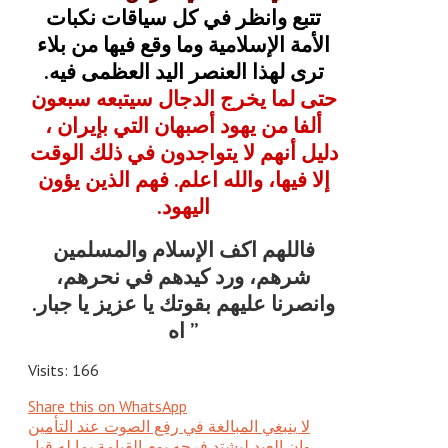
تتبع وانظر في كل سياقات نكبات
الأمة الإسلامية وما وقع فيها من بلاء
ترى لهذا العنصر اليد العظمى فيه.
حتى لما يخرج الدجال سيتبعه سبعون
ألفا من يهود أصبهان التي بإيران ،
دليل أنهم لا يتواجدون في ذلك الوقت
إلا فيها، والله اعلم. فهم الذين يؤون
اليهود.
فاللهم اكف الإسلام والمسلمين
شرهم، ورد كيدهم في نحرهم،
وانصرنا عليهم بقوتك يا عزيز يا جبار.
” اه
Visits: 166
Share this on WhatsApp
لا ينبغي المبالغة في رفع الصوت عند التأمين
وإن العبد ليشتد فرحه يوم القيامة بما له قبل