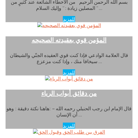
بسم الله الرحمن الرحيم من الأخطاء الشائعة عند كثيرٍ من
المصلين زيادة : ” وإليك السلام ” …
للمزيد
المؤمن قوي بعقيدته الصحيحه
قال العلامة الوادعي فإذا كنت قوي العقيده الجنّي والشيطان
سيخافا منك ، وإذا كنت مزعزع …
للمزيد
من دقائق أبواب الرياء
قال الإمام ابن رجب الحنبلي رحمه الله – :هاهنا نكتة دقيقة : وهو
أن الإنسان …
للمزيد