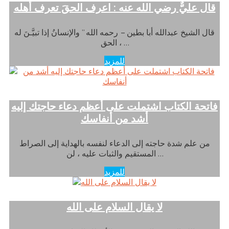
قال عليٌّ رضي الله عنه : اعرف الحقَ تعرف أهله
قال الشيخ عبدالله أبا بطين – رحمه الله ” والإنسانُ إذا تبيَّـنَ له
الحق ، …
للمزيد
فاتحة الكتاب اشتملت على أعظم دعاء حاجتك إليه
أشد من أنفاسك
من علم شدة حاجته إلى الدعاء لنفسه بالهداية إلى الصراط
المستقيم والثبات عليه ، لن …
للمزيد
لا يقال السلام على الله