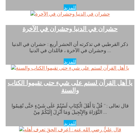
للمزيد
حشران في الدنيا وحشران في الآخرة
ذكر القرطبي في تذكرته أن الحشر أربع : حشران في الدنيا
وحشران في الآخرة ، فاللذان في الدنيا …
للمزيد
يا أهل القرآن لستم على شيء حتى تقيموا الكتاب
والسنة
قال تعالى : ” قُلْ يَا أَهْلَ الْكِتَابِ لَسْتُمْ عَلَى شَيْءٍ حَتَّى تُقِيمُوا
التَّوْرَاةَ وَالإِنْجِيلَ وَمَا أُنْزِلَ إِلَيْكُمْ مِنْ …
للمزيد