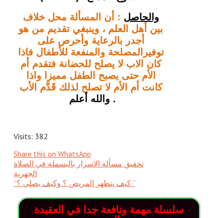
والحاصل
 : أن المسألة محل خلاف 
بين أهل العلم ، وينبغي تقديم من هو 
أجدر بالرعاية وأحرص على 
توفيرالمصلحة والمنفعة للأطفال فاذا 
كان الاب لا يصلح للحضانة فتقدم أم 
الأم حتى يصبح الطفل مميزا واذا 
كانت أم الأم لا تصلح لذلك قَدَّم الأب
. والله أعلم 
Visits: 382
Share this on WhatsApp
تحقيق مسألة الإسرار بالبسملة في الصلاة
الجهرية
“كيف يتطهر المريض ؟ وكيف يصلي ؟ “
سلسلة مهمة ونافعة جدا في العقيدة