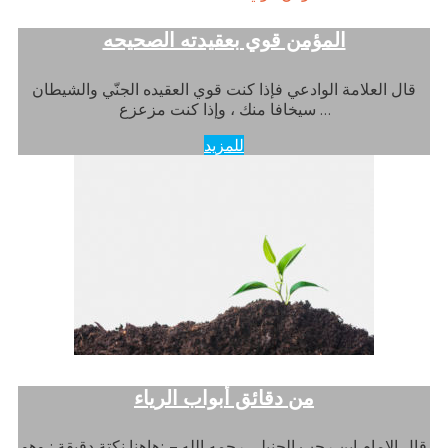
المؤمن قوي بعقيدته الصحيحه
قال العلامة الوادعي فإذا كنت قوي العقيده الجنّي والشيطان
سيخافا منك ، وإذا كنت مزعزع …
للمزيد
من دقائق أبواب الرياء
قال الإمام ابن رجب الحنبلي رحمه الله – :هاهنا نكتة دقيقة : وهو