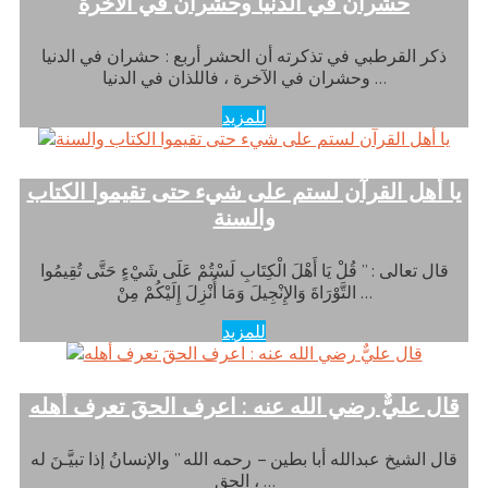
حشران في الدنيا وحشران في الآخرة
ذكر القرطبي في تذكرته أن الحشر أربع : حشران في الدنيا
وحشران في الآخرة ، فاللذان في الدنيا …
للمزيد
يا أهل القرآن لستم على شيء حتى تقيموا الكتاب
والسنة
قال تعالى : ” قُلْ يَا أَهْلَ الْكِتَابِ لَسْتُمْ عَلَى شَيْءٍ حَتَّى تُقِيمُوا
التَّوْرَاةَ وَالإِنْجِيلَ وَمَا أُنْزِلَ إِلَيْكُمْ مِنْ …
للمزيد
قال عليٌّ رضي الله عنه : اعرف الحقَ تعرف أهله
قال الشيخ عبدالله أبا بطين – رحمه الله ” والإنسانُ إذا تبيَّـنَ له
الحق ، …