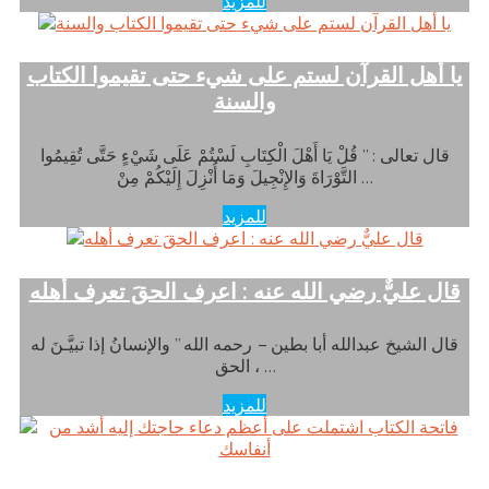
للمزيد
يا أهل القرآن لستم على شيء حتى تقيموا الكتاب
والسنة
قال تعالى : ” قُلْ يَا أَهْلَ الْكِتَابِ لَسْتُمْ عَلَى شَيْءٍ حَتَّى تُقِيمُوا
التَّوْرَاةَ وَالإِنْجِيلَ وَمَا أُنْزِلَ إِلَيْكُمْ مِنْ …
للمزيد
قال عليٌّ رضي الله عنه : اعرف الحقَ تعرف أهله
قال الشيخ عبدالله أبا بطين – رحمه الله ” والإنسانُ إذا تبيَّـنَ له
الحق ، …
للمزيد