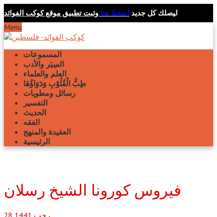
ليصلك كل جديد
اضغط هنا
وثبت تطبيق موقع كوكب الفوائد
Menu
المسموعات
السِيَر والأدب
العلم والعلماء
طِبُّ الْقُلُوْبِ وَدَوَاؤُهَا
رسائل ومطويات
التفسير
الحديث
الفقه
العقيدة والمنهج
الرئيسية
فيروس كورونا الشيخ رسلان
رجب
1441
28