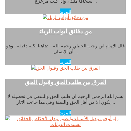
سيخافا منك ، وإذا كنت مزعزع …
للمزيد
من دقائق أبواب الرياء
قال الإمام ابن رجب الحنبلي رحمه الله – :هاهنا نكتة دقيقة : وهو
أن الإنسان …
للمزيد
الفرق بين طلب الحق وقبول الحق
بسم الله الرحمن الرحيم ان طلب الحق والسعي في تحصيله لا
يكون الا من أهل الحق والسنة وفي هذا جاءت الآثار …
للمزيد