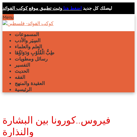
ليصلك كل جديد
اضغط هنا
وثبت تطبيق موقع كوكب الفوائد
Menu
المسموعات
السِيَر والأدب
العلم والعلماء
طِبُّ الْقُلُوْبِ وَدَوَاؤُهَا
رسائل ومطويات
التفسير
الحديث
الفقه
العقيدة والمنهج
الرئيسية
فيروس..كورونا بين البشارة