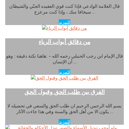
قال العلامة الوادعي فإذا كنت قوي العقيده الجنّي والشيطان
سيخافا منك ، وإذا كنت مزعزع …
للمزيد
من دقائق أبواب الرياء
قال الإمام ابن رجب الحنبلي رحمه الله – :هاهنا نكتة دقيقة : وهو
أن الإنسان …
للمزيد
الفرق بين طلب الحق وقبول الحق
بسم الله الرحمن الرحيم ان طلب الحق والسعي في تحصيله لا
يكون الا من أهل الحق والسنة وفي هذا جاءت الآثار …
للمزيد