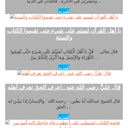
وحشران في الآخرة ، فاللذان في الدنيا …
للمزيد
يا أهل القرآن لستم على شيء حتى تقيموا الكتاب
والسنة
قال تعالى : ” قُلْ يَا أَهْلَ الْكِتَابِ لَسْتُمْ عَلَى شَيْءٍ حَتَّى تُقِيمُوا
التَّوْرَاةَ وَالإِنْجِيلَ وَمَا أُنْزِلَ إِلَيْكُمْ مِنْ …
للمزيد
قال عليٌّ رضي الله عنه : اعرف الحقَ تعرف أهله
قال الشيخ عبدالله أبا بطين – رحمه الله ” والإنسانُ إذا تبيَّـنَ له
الحق ، …
للمزيد