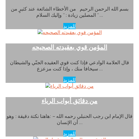
بسم الله الرحمن الرحيم من الأخطاء الشائعة عند كثيرٍ من
المصلين زيادة : ” وإليك السلام ” …
للمزيد
المؤمن قوي بعقيدته الصحيحه
قال العلامة الوادعي فإذا كنت قوي العقيده الجنّي والشيطان
سيخافا منك ، وإذا كنت مزعزع …
للمزيد
من دقائق أبواب الرياء
قال الإمام ابن رجب الحنبلي رحمه الله – :هاهنا نكتة دقيقة : وهو
أن الإنسان …
للمزيد