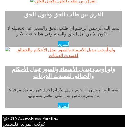
الفرق بين طلب الحق وقبول الحق
بسم الله الرحمن الرحيم ان طلب الحق والسعي في تحصيله لا
يكون الا من أهل الحق والسنة وفي هذا جاءت الآثار …
للمزيد
ولو أوجب تبديل الأسماء والصور تبدل الأحكام
والحقائق لفسدت الديانات
بسم الله الرحمن الرحيم روى الامام احمد في مسنده مرفوعا
{ يشرب ناس من أمتي الخمر يسمونها …
للمزيد
@2015 AccessPress Parallax
كوكب الفوائد- فلسطين