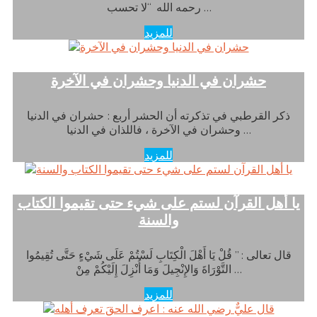
رحمه الله “لا تحسب …
للمزيد
حشران في الدنيا وحشران في الآخرة
ذكر القرطبي في تذكرته أن الحشر أربع : حشران في الدنيا
وحشران في الآخرة ، فاللذان في الدنيا …
للمزيد
يا أهل القرآن لستم على شيء حتى تقيموا الكتاب
والسنة
قال تعالى : ” قُلْ يَا أَهْلَ الْكِتَابِ لَسْتُمْ عَلَى شَيْءٍ حَتَّى تُقِيمُوا
التَّوْرَاةَ وَالإِنْجِيلَ وَمَا أُنْزِلَ إِلَيْكُمْ مِنْ …
للمزيد