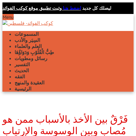
ليصلك كل جديد
اضغط هنا
وثبت تطبيق موقع كوكب الفوائد
Menu
المسموعات
السِيَر والأدب
العلم والعلماء
طِبُّ الْقُلُوْبِ وَدَوَاؤُهَا
رسائل ومطويات
التفسير
الحديث
الفقه
العقيدة والمنهج
الرئيسية
فَرْقٌ بين الأخذ بالأسباب ممن هو
مُصاب وبين الوسوسة والإرتياب