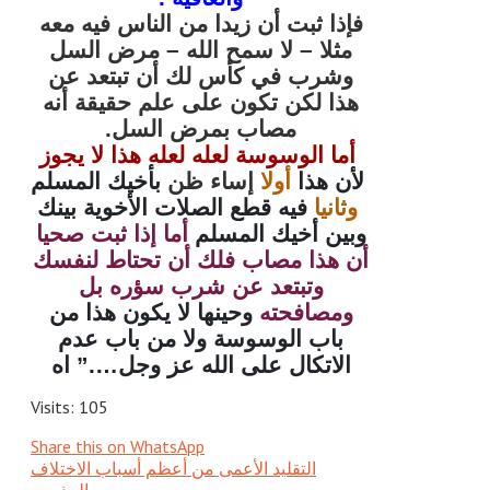
فإذا ثبت أن زيدا من الناس فيه معه
مثلا – لا سمح الله – مرض السل
وشرب في كأس لك أن تبتعد عن
هذا لكن تكون على علم حقيقة أنه
مصاب بمرض السل.
أما الوسوسة لعله لعله هذا لا يجوز
لأن هذا
أولا
إساء ظن
بأخيك المسلم
وثانيا
فيه قطع الصلات الأخوية بينك
وبين أخيك المسلم
أما إذا ثبت صحيا
أن هذا مصاب فلك أن تحتاط لنفسك
وتبتعد عن شرب سؤره بل
ومصافحته
وحينها لا يكون هذا من
باب الوسوسة ولا من باب عدم
الاتكال على الله عز وجل….” اه
Visits: 105
Share this on WhatsApp
التقليد الأعمى من أعظم أسباب الاختلاف
المذموم