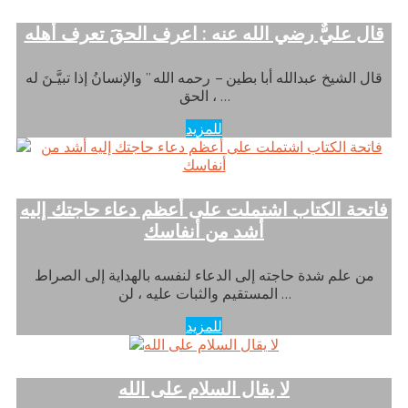
قال عليٌّ رضي الله عنه : اعرف الحقَ تعرف أهله
قال الشيخ عبدالله أبا بطين – رحمه الله ” والإنسانُ إذا تبيَّـنَ له
الحق ، …
للمزيد
فاتحة الكتاب اشتملت على أعظم دعاء حاجتك إليه
أشد من أنفاسك
من علم شدة حاجته إلى الدعاء لنفسه بالهداية إلى الصراط
المستقيم والثبات عليه ، لن …
للمزيد
لا يقال السلام على الله