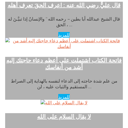
قال عليٌّ رضي الله عنه : اعرف الحقَ تعرف أهله
قال الشيخ عبدالله أبا بطين – رحمه الله ” والإنسانُ إذا تبيَّـنَ له
الحق ، …
للمزيد
فاتحة الكتاب اشتملت على أعظم دعاء حاجتك إليه
أشد من أنفاسك
من علم شدة حاجته إلى الدعاء لنفسه بالهداية إلى الصراط
المستقيم والثبات عليه ، لن …
للمزيد
لا يقال السلام على الله