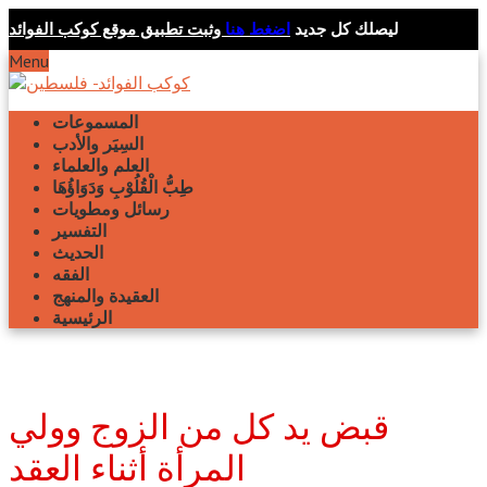
ليصلك كل جديد
اضغط هنا
وثبت تطبيق موقع كوكب الفوائد
Menu
المسموعات
السِيَر والأدب
العلم والعلماء
طِبُّ الْقُلُوْبِ وَدَوَاؤُهَا
رسائل ومطويات
التفسير
الحديث
الفقه
العقيدة والمنهج
الرئيسية
قبض يد كل من الزوج وولي
المرأة أثناء العقد