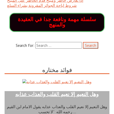
إذا تعارض حاظر ومبيح قُدَّمً الحاظر على المبيح
شروط إباحة الجوائز المقرونة بشراء السلع
سلسلة مهمة ونافعة جدا في العقيدة
والمنهج
Search for:
فوائد مختاره
وهل النعيم إلا نعيم القلب والعذاب عذابه
وهل النعيم إلا نعيم القلب والعذاب عذابه يقول الامام ابن القيم
رحمه الله “لا تحسب …