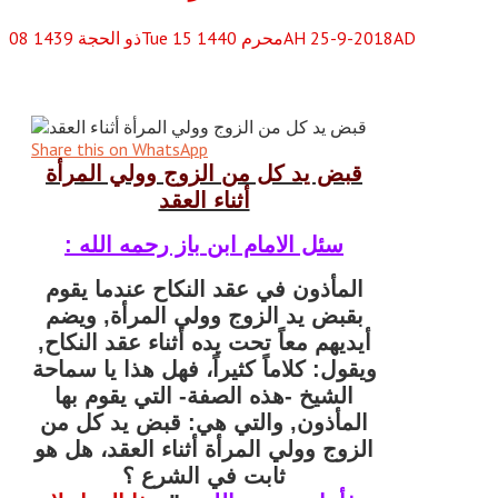
Tue 15 محرم 1440AH 25-9-2018AD
ذو الحجة
1439
08
Share this on WhatsApp
قبض يد كل من الزوج وولي المرأة
أثناء العقد
سئل الامام ابن باز رحمه الله :
المأذون في عقد النكاح عندما يقوم
بقبض يد الزوج وولي المرأة, ويضم
أيديهم معاً تحت يده أثناء عقد النكاح,
ويقول: كلاماً كثيراً، فهل هذا يا سماحة
الشيخ -هذه الصفة- التي يقوم بها
المأذون, والتي هي: قبض يد كل من
الزوج وولي المرأة أثناء العقد، هل هو
ثابت في الشرع ؟