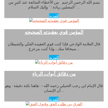
بسم الله الرحمن الرحيم من الأخطاء الشائعة عند كثيرٍ من
المصلين زيادة : ” وإليك السلام ” …
للمزيد
المؤمن قوي بعقيدته الصحيحه
قال العلامة الوادعي فإذا كنت قوي العقيده الجنّي والشيطان
سيخافا منك ، وإذا كنت مزعزع …
للمزيد
من دقائق أبواب الرياء
قال الإمام ابن رجب الحنبلي رحمه الله – :هاهنا نكتة دقيقة : وهو
أن الإنسان …
للمزيد