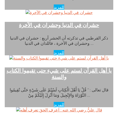
للمزيد
حشران في الدنيا وحشران في الآخرة
ذكر القرطبي في تذكرته أن الحشر أربع : حشران في الدنيا
وحشران في الآخرة ، فاللذان في الدنيا …
للمزيد
يا أهل القرآن لستم على شيء حتى تقيموا الكتاب
والسنة
قال تعالى : ” قُلْ يَا أَهْلَ الْكِتَابِ لَسْتُمْ عَلَى شَيْءٍ حَتَّى تُقِيمُوا
التَّوْرَاةَ وَالإِنْجِيلَ وَمَا أُنْزِلَ إِلَيْكُمْ مِنْ …
للمزيد