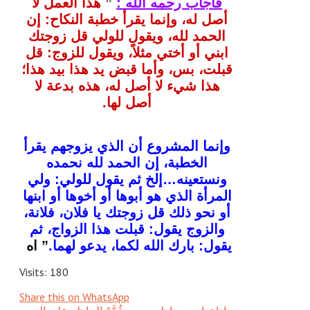
فأجاب رحمه الله :
”
هذا العمل لا
أصل له، وإنما يقرأ خطبة النكاح: إن
الحمد لله، ويقول للولي قل زوجتك
ابني أو أختي مثلاً، ويقول للزوج: قل
قبلت، بس، وأما قبض يد هذا بيد هذا؛
هذا شيء لا أصل له، هذه بدعة لا
أصل لها.
وإنما المشروع أن الذي يزوجهم يقرأ
الخطبة، إن الحمد لله نحمده
ونستعينه…إلخ ثم يقول للولي: ولي
المرأة الذي هو أبوها أو أخوها أو ابنها
أو نحو ذلك قل زوجتك يا فلان، فلانة،
والزوج يقول: قبلت هذا الزواج، ثم
يقول: بارك الله لكما، يدعو لهما.
” اه
Visits: 180
Share this on WhatsApp