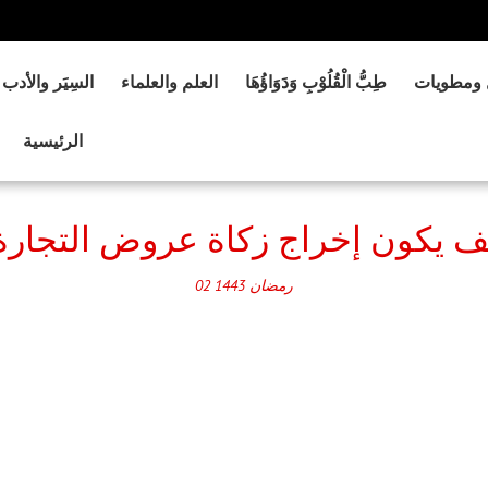
 ومطويات
طِبُّ الْقُلُوْبِ وَدَوَاؤُهَا
العلم والعلماء
السِيَر والأدب
الرئيسية
رمضان
1443
02