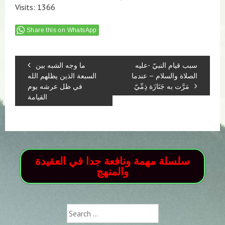
Visits: 1366
Share this on WhatsApp
سبب قيام النبيّ -عليه
ما وجه الشبه بين
الصلاة والسلام – عندما
السبعة الذين يظلهم الله
مَرَّت به جَنَازَة ذِمِّيّ
في ظل عرشه يوم
القيامة
سلسلة مهمة ونافعة جدا في العقيدة
والمنهج
Search
for: