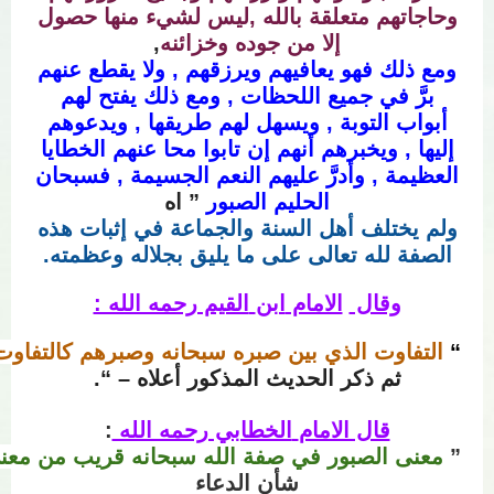
وحاجاتهم متعلقة بالله ,ليس لشيء منها حصول
إلا من جوده وخزائنه
,
ومع ذلك فهو يعافيهم ويرزقهم , ولا يقطع عنهم
برَّ في جميع اللحظات , ومع ذلك يفتح لهم
أبواب التوبة , ويسهل لهم طريقها , ويدعوهم
إليها
, ويخبرهم أنهم إن تابوا محا عنهم الخطايا
العظيمة , وأدرَّ عليهم النعم الجسيمة , فسبحان
الحليم الصبور
” اه
ولم يختلف أهل السنة والجماعة في إثبات هذه
الصفة لله تعالى على ما يليق بجلاله وعظمته.
وقال
الامام
ابن
القيم رحمه الله :
“
التفاوت
الذي
بين
صبره
سبحانه
وصبرهم
كالتفاوت
ثم ذكر الحديث المذكور أعلاه – “.
قال الامام
الخطابي رحمه الله
:
”
معنى
الصبور
في
صفة
الله
سبحانه
قريب
من
معن
شأن الدعاء