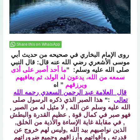
Share this on WhatsApp
روى الإمام البخاري في صحيحه من حديث أبي
موسى الأشعري رضي الله عنه قال: قال النبي
صلى الله عليه وسلم:
”
ما أحد أصبر على أذى
سمعه من الله، يدعون له الولد، ثم يعافيهم
ويرزقهم
” اه
قال
العلامة عبد الرحمن السعدي رحمه الله
تعالى
“:
هذا الصبر الذي ذكره الرسول صلى
الله عليه وسلم عن الله , لا مثيل له من الصبر ,
فهو صبر في كمال قوة , عظيم القدرة والبطش
, في مقابلة غاية الإساءة والأذية من الخلق,
الذين نواصيهم بيد الله ,وليس لهم خروج عن
قدرته , وأقواتهم وأرزاقهم وجميع ضروراتهم