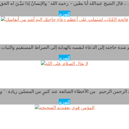
لشيخ عبدالله أبا بطين – رحمه الله ” والإنسانُ إذا تبيَّـنَ له الحق ، …
للمزيد
 الكتاب اشتملت على أعظم دعاء حاجتك إليه أشد من أن
للمزيد
لا يقال السلام على الله
للمزيد
المؤمن قوي بعقيدته الصحيحه