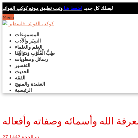
ليصلك كل جديد
اضغط هنا
وثبت تطبيق موقع كوكب الفوائد
Menu
المسموعات
السِيَر والأدب
العلم والعلماء
طِبُّ الْقُلُوْبِ وَدَوَاؤُهَا
رسائل ومطويات
التفسير
الحديث
الفقه
العقيدة والمنهج
الرئيسية
رفة الله وأسمائه وصفاته وأفعاله
ذو الحجة
1442
27