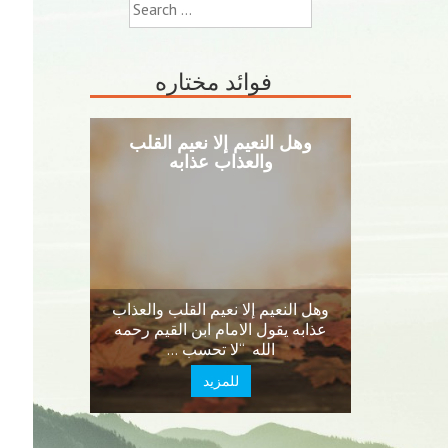
Search
for:
فوائد مختاره
وهل النعيم إلا نعيم القلب
والعذاب عذابه
وهل النعيم إلا نعيم القلب والعذاب
عذابه يقول الامام ابن القيم رحمه
الله “لا تحسب …
للمزيد