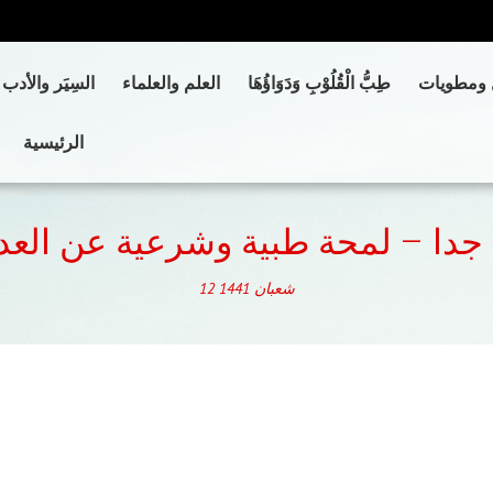
 ومطويات
طِبُّ الْقُلُوْبِ وَدَوَاؤُهَا
العلم والعلماء
السِيَر والأدب
الرئيسية
جدا – لمحة طبية وشرعية عن الع
شعبان
1441
12