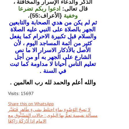
الذكر والدعاء الإسرار والمخافتة ،
قال تعالى:
ادعوا ربكم تضرعا
وخفية
{الأعراف:55}.
ثم لم يكن من هدي الصحابة والتابعين
الجهر بالصلاة على النبي عليه الصلاة
والسلام قبل تكبيرة الاحرام كما يفعل
كثير من أئمة المساجد اليوم ، لأن
الأصل بالأذكار الاسرار الا ما نص
الشارع على الجهر به أو من أجل
تعليم الناس أحيانا لا مداومة كما ثبت
في السنة .
والله أعلم والحمد لله رب العالمين .
Visits: 15697
Share this on WhatsApp
لا يَصِحُ الوُضُوء بماءٍ اختلط بشىءٍ طَاهرٍ فَتَغَيَّر
مسألة نفيسة تعمُّ بها البلوى : حالات المَسْبُوق مع
الامام إذا أَدْرَكَهُ رَاكِعًا