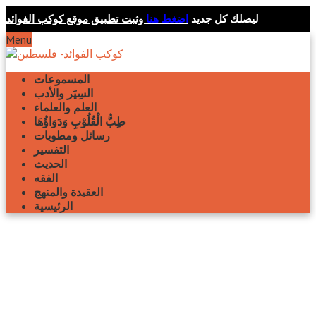
ليصلك كل جديد
اضغط هنا
وثبت تطبيق موقع كوكب الفوائد
Menu
المسموعات
السِيَر والأدب
العلم والعلماء
طِبُّ الْقُلُوْبِ وَدَوَاؤُهَا
رسائل ومطويات
التفسير
الحديث
الفقه
العقيدة والمنهج
الرئيسية