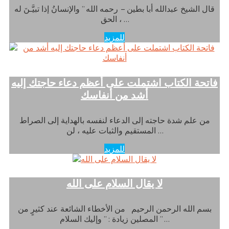
قال الشيخ عبدالله أبا بطين – رحمه الله ” والإنسانُ إذا تبيَّـنَ له
الحق ، …
للمزيد
فاتحة الكتاب اشتملت على أعظم دعاء حاجتك إليه
أشد من أنفاسك
من علم شدة حاجته إلى الدعاء لنفسه بالهداية إلى الصراط
المستقيم والثبات عليه ، لن …
للمزيد
لا يقال السلام على الله
بسم الله الرحمن الرحيم من الأخطاء الشائعة عند كثيرٍ من
المصلين زيادة : ” وإليك السلام ” …