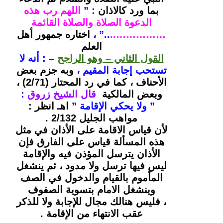
بما
ورد كالاذان
: ”
اللهم رب هذه
الدعوة الصلاة والصلاة القائمة
……………..
..” ،
اختاره جمهور أهل
العلم
القول الثاني – وهو الراجح
–
: أنه لا
تستحب إجابة المقيم ،
وبه جزم بعض
الأحناف ، كما في رد المحتار
(2/71) ،
وبعض المالكية
قال الشيخ زروق
:
” ولا يحكي الإقامة ”
اهـ انظر :
مواهب الجليل 2/132 .
لأن قياس الاقامة على الأذان في مثل
هذه المسألة قياس على الفارق فإن
الأذان يترسل المؤذن فيه والإقامة
ليس فيها ترسل ولا مدود ، ثم ينشغل
المأموم بالقيام والدخول في الصف
وينشغل الامام بتسوية الصفوف
، فليس هنالك مجال للإجابة ولا للذكر
عقب الانتهاء من الإقامة .