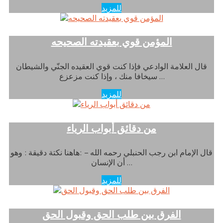
للمزيد
المؤمن قوي بعقيدته الصحيحه
قال العلامة الوادعي فإذا كنت قوي العقيده الجنّي والشيطان
سيخافا منك ، وإذا كنت مزعزع …
للمزيد
من دقائق أبواب الرياء
قال الإمام ابن رجب الحنبلي رحمه الله – :هاهنا نكتة دقيقة : وهو
أن الإنسان …
للمزيد
الفرق بين طلب الحق وقبول الحق