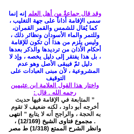
وقد قال جماعةٌ من أهل العلم
إنه إنما
سمى الإقامة أذاناً على جهة التغليب ،
كما يُقال للشمس والقمر القمران،
وللتمر والماء الأسودان ونظائر ذلك ،
وليس يلزم من هذا أن تكون للإقامة
أحكام الأذان من ترديدها والذكر بعدها
، بل هذا يفتقر إلى دليل يخصه ، وإذ لا
دليل ثمّ فيبقى الأصل وهو عدم
المشروعية ، لأن مبنى العبادات على
التوقيف
واختار هذا القول العلامة ابن عثيمين
رحمه الله . قال :
” المتابعة في الإقامة فيها حديث
أخرجه أبو داود ، لكنه ضعيف لا تقوم
به الحجة ، والراجح أنه لا يتابع ”
انتهى
. مجموع فتاوى الشيخ (12/169) ،
وانظر الشرح الممتع (1/318) ط مصر