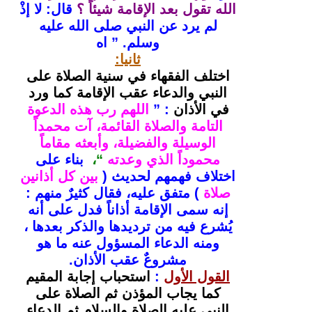
الله تقول بعد الإقامة شيئاً ؟
قال: لا إذْ
لم يرد عن النبي صلى الله عليه
وسلم. ” اه
ثانيا:
اختلف الفقهاء في سنية الصلاة على
النبي والدعاء عقب الإقامة كما ورد
في الأذان
: ”
اللهم رب هذه الدعوة
التامة والصلاة القائمة، آت
محمداً
الوسيلة والفضيلة، وأبعثه مقاماً
محموداً الذي وعدته
“،
بناء على
اختلاف فهمهم لحديث (
بين كل أذانين
صلاة
) متفق عليه، فقال كثيرٌ منهم :
إنه سمى الإقامة أذاناً فدل على أنه
يُشرع فيه من ترديدها والذكر بعدها ،
ومنه الدعاء المسؤول عنه ما هو
مشروعٌ عقب الأذان.
القول الأول
:
استحباب إجابة المقيم
كما يجاب المؤذن ثم الصلاة على
النبي عليه الصلاة والسلام ثم الدعاء