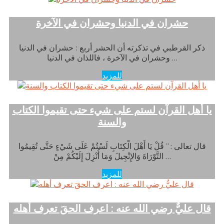
حشران في الدنيا وحشران في الآخرة
ذكر القرطبي في تذكرته أن الحشر أربع : حشران في الدنيا
وحشران في الآخرة ، فاللذان في الدنيا …
للمزيد
يا أهل القرآن لستم على شيء حتى تقيموا الكتاب
والسنة
قال تعالى : ” قُلْ يَا أَهْلَ الْكِتَابِ لَسْتُمْ عَلَى شَيْءٍ حَتَّى تُقِيمُوا
التَّوْرَاةَ وَالإِنْجِيلَ وَمَا أُنْزِلَ إِلَيْكُمْ مِنْ …
للمزيد
قال عليٌّ رضي الله عنه : اعرف الحقَ تعرف أهله