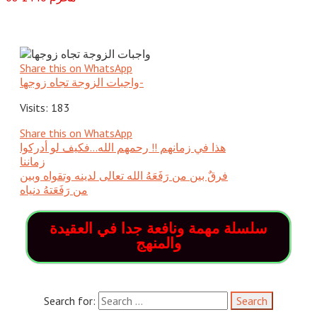
Share this on WhatsApp
واجبات الزوجة تجاه زوجها-
Visits: 183
Share this on WhatsApp
هذا في زمانهم !! رحمهم الله…فكيف لو أدركوا
زماننا
فرقٌ بين من رَفَعَهُ الله تعالى لدينه وتقواه وبين
من رَفَعَتهُ دنياه
سلسلة مهمة ونافعة جدا في العقيدة
والمنهج
Search for: