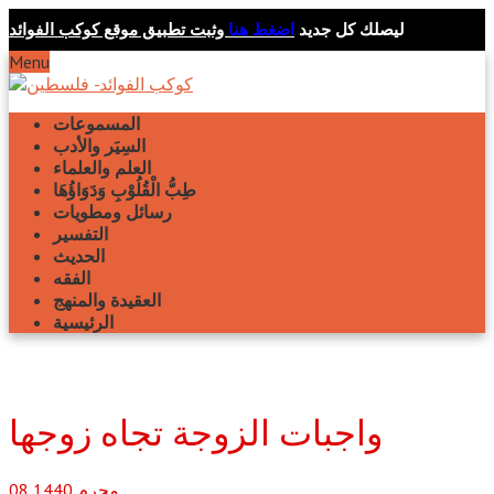
ليصلك كل جديد
اضغط هنا
وثبت تطبيق موقع كوكب الفوائد
Menu
المسموعات
السِيَر والأدب
العلم والعلماء
طِبُّ الْقُلُوْبِ وَدَوَاؤُهَا
رسائل ومطويات
التفسير
الحديث
الفقه
العقيدة والمنهج
الرئيسية
واجبات الزوجة تجاه زوجها
محرم
1440
08