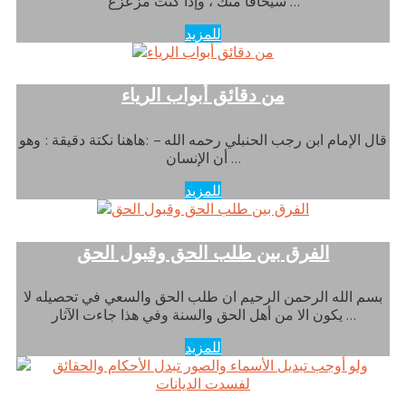
سيخافا منك ، وإذا كنت مزعزع …
للمزيد
من دقائق أبواب الرياء
قال الإمام ابن رجب الحنبلي رحمه الله – :هاهنا نكتة دقيقة : وهو
أن الإنسان …
للمزيد
الفرق بين طلب الحق وقبول الحق
بسم الله الرحمن الرحيم ان طلب الحق والسعي في تحصيله لا
يكون الا من أهل الحق والسنة وفي هذا جاءت الآثار …
للمزيد