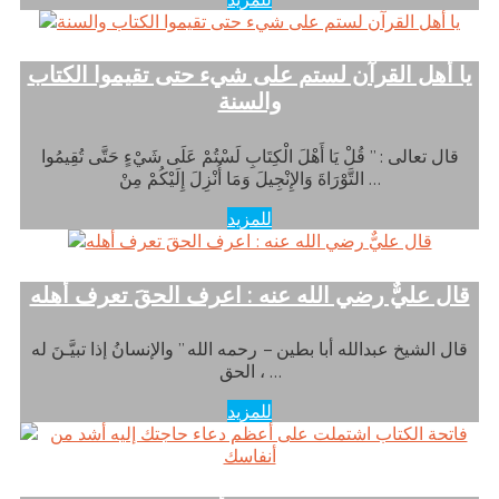
يا أهل القرآن لستم على شيء حتى تقيموا الكتاب
والسنة
قال تعالى : ” قُلْ يَا أَهْلَ الْكِتَابِ لَسْتُمْ عَلَى شَيْءٍ حَتَّى تُقِيمُوا
التَّوْرَاةَ وَالإِنْجِيلَ وَمَا أُنْزِلَ إِلَيْكُمْ مِنْ …
للمزيد
قال عليٌّ رضي الله عنه : اعرف الحقَ تعرف أهله
قال الشيخ عبدالله أبا بطين – رحمه الله ” والإنسانُ إذا تبيَّـنَ له
الحق ، …
للمزيد