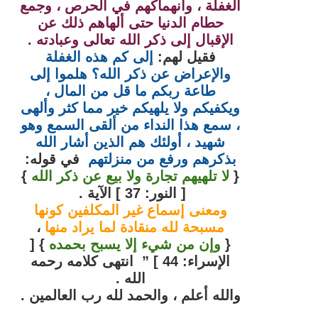
الغفلة ، وانهماكهم في الحرص ، وجمع
حطام الدنيا حتى ألهاهم ذلك عن
الإقبال إلى ذكر الله تعالى وعبادته .
فقيل لهم:
إلى كم هذه الغفلة
والإعراض عن ذكر الله؟ هلموا إلى
طاعة ربكم ما قل من المال ،
ويكفيكم ولا يلهيكم خير مما كثر وألهى
، سمع هذا النداء من ألقى السمع وهو
شهيد ، أولئك هم الذين أشار الله
بذكرهم ورفع من منزلتهم
في قوله:
{
لا تلهيهم تجارة ولا بيع عن ذكر الله
}
[ النور: 37 ] الآية .
ومعنى إسماع غير المكلفين كونها
مسبحة لله منقادة لما يراد منها
،
{
وإن من شيء إلا يسبح بحمده
} [
الإسراء: 44 ] ” انتهى كلامه رحمه
الله .
والله أعلم ، والحمد لله رب العالمين .