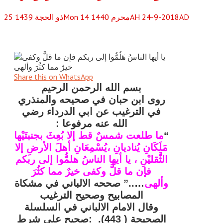
Mon 14 محرم 1440AH 24-9-2018AD
ذو الحجة
1439
25
Share this on WhatsApp
بسم الله الرحمن الرحيم
روى ابن حبان في صحيحه والمنذري
في الترغيب عن ابي الدرداء رضي
الله عنه مرفوعا :
“
ما
طلعت شمسٌ قط إلا بُعِثَ بجنبتَيْها
مَلَكَانِ يُناديانِ ،يُسْمِعَانِ أهلَ الأرضِ إلا
الثَّقليْنِ ، يا أيها الناسُ هلمُّوا إلى ربكم
فإن ما قلَّ وكفى خيرٌ مما كثُرَ
وألهى
…..” صححه الالباني في مشكاة
المصابيح وصحيح الترغيب
وقال الامام الالباني في السلسلة
الصحيحة ( 443). :صحيح على شرط