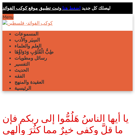
ليصلك كل جديد
اضغط هنا
وثبت تطبيق موقع كوكب الفوائد
Menu
المسموعات
السِيَر والأدب
العلم والعلماء
طِبُّ الْقُلُوْبِ وَدَوَاؤُهَا
رسائل ومطويات
التفسير
الحديث
الفقه
العقيدة والمنهج
الرئيسية
يا أيها الناسُ هَلُمُّوا إلى ربكم فإن
ما قلَّ وكفى خيرٌ مما كثُرَ وألهى