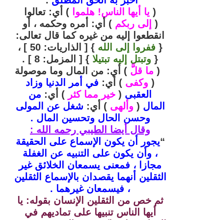
(
يا أيها الناس! هلموا
) أي: تعالوا
(
إلى ربكم
) أي: أمره وحكمه ، أو
انقطعوا إليه من غيره كما قال تعالى:
{
ففروا إلى الله
} [ الذاريات: 50 ] ،
{
وتبتل إليه تبتيلا
} [ المزمل: 8 ] .
(
ما قلَّ
) أي: من المال وما موصولة
(
وكفى
) أي:
في أمر الدنيا وزاد
العقبى
(
خير مما كثر
) أي:
من
المال
(
وألهى
) أي:
شغل عن المولى
وحسن الحال وتحسين المال .
وقال أيضا الطيبي رحمه الله :
“
يجور أن يكون الإسماع على الحقيقة
، وأن يكون على التنبيه عن الغفلة
مجازا ، فمعنى يسمعان الخلائق غير
الثقلين أنهما يقصدان بالإسماع الثقلين
، فيسمعان غيرهما .
ثم خص من الثقلين الإنسان بقوله: يا
أيها الناس تنبيها على تماديهم في