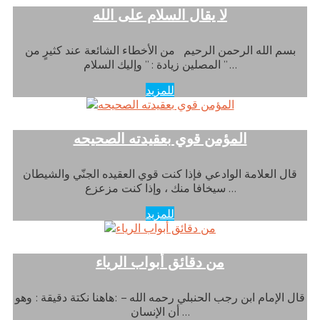
لا يقال السلام على الله
بسم الله الرحمن الرحيم من الأخطاء الشائعة عند كثيرٍ من
المصلين زيادة : ” وإليك السلام ” …
للمزيد
المؤمن قوي بعقيدته الصحيحه
قال العلامة الوادعي فإذا كنت قوي العقيده الجنّي والشيطان
سيخافا منك ، وإذا كنت مزعزع …
للمزيد
من دقائق أبواب الرياء
قال الإمام ابن رجب الحنبلي رحمه الله – :هاهنا نكتة دقيقة : وهو
أن الإنسان …