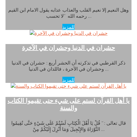
وهل النعيم إلا نعيم القلب والعذاب عذابه يقول الامام ابن القيم
رحمه الله “لا تحسب …
للمزيد
حشران في الدنيا وحشران في الآخرة
ذكر القرطبي في تذكرته أن الحشر أربع : حشران في الدنيا
وحشران في الآخرة ، فاللذان في الدنيا …
للمزيد
يا أهل القرآن لستم على شيء حتى تقيموا الكتاب
والسنة
قال تعالى : ” قُلْ يَا أَهْلَ الْكِتَابِ لَسْتُمْ عَلَى شَيْءٍ حَتَّى تُقِيمُوا
التَّوْرَاةَ وَالإِنْجِيلَ وَمَا أُنْزِلَ إِلَيْكُمْ مِنْ …