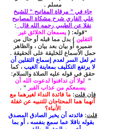
مسلم .
جاء في ” مرقاة المفاتيح ” للشيخ
علي القاري شرح مشكاة المصابيح
نقلا عن الطيبي رحمه الله قال
:
“قوله: (
يسمعان الخلائق غير
الثقلين
) بدل مما قبله أو حال من
ضميره أو بيان بعد بيان ، والظاهر
حمل الأسماع للخليقة على الحقيقة .
ثم لعل السر لعدم إسماع الثقلين أن
لا يرتفع التكليف بمعاينة الغيب
، كما
حقق في قوله عليه الصلاة والسلام:
”
لولا أن تدافنوا لدعوت الله أن
يسمعكم من عذاب القبر
” .
فإن قلت
:
ما فائدة النداء لغيرهما مع
أنهما هما المحتاجان للتنبيه عن غفلة
الأنباء؟
قلت
:
فائدته أن يخبر الصادق المصدق
بقوله ناقلا عما سمع بنفسه ، أو بما
أخبر به الحق المطلق
.