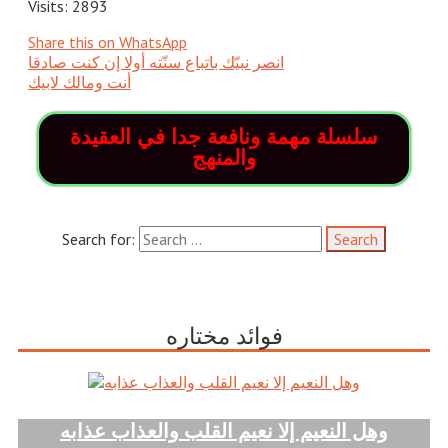
Visits: 2893
Share this on WhatsApp
انصر نبيّك باتباع سنّته أولا إن كنت صادقا
سلسلة مهمة ونافعة جدا في العقيدة
والمنهج
Search for:
فوائد مختاره
وهل النعيم إلا نعيم القلب والعذاب عذابه