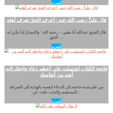
للمزيد
قال عليٌّ رضي الله عنه : اعرف الحقَ تعرف أهله
قال الشيخ عبدالله أبا بطين – رحمه الله ” والإنسانُ إذا تبيَّـنَ له
الحق ، …
للمزيد
فاتحة الكتاب اشتملت على أعظم دعاء حاجتك إليه
أشد من أنفاسك
من علم شدة حاجته إلى الدعاء لنفسه بالهداية إلى الصراط
المستقيم والثبات عليه ، لن …
للمزيد