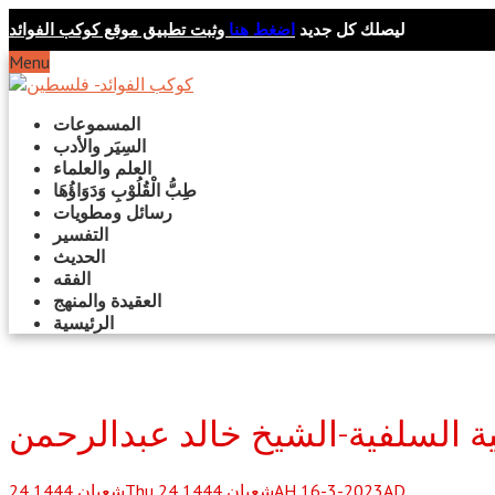
ليصلك كل جديد
اضغط هنا
وثبت تطبيق موقع كوكب الفوائد
Menu
المسموعات
السِيَر والأدب
العلم والعلماء
طِبُّ الْقُلُوْبِ وَدَوَاؤُهَا
رسائل ومطويات
التفسير
الحديث
الفقه
العقيدة والمنهج
الرئيسية
ة السلفية-الشيخ خالد عبدالرحمن
Thu 24 شعبان 1444AH 16-3-2023AD
شعبان
1444
24