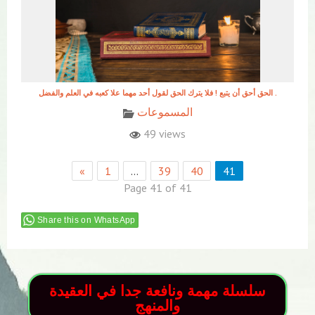
الحق أحق أن يتبع ! فلا يترك الحق لقول أحد مهما علا كعبه في العلم والفضل .‎
المسموعات
49 views
«
1
…
39
40
41
Page 41 of 41
Share this on WhatsApp
سلسلة مهمة ونافعة جدا في العقيدة
والمنهج