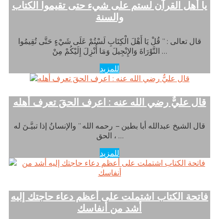
يا أهل القرآن لستم على شيء حتى تقيموا الكتاب
والسنة
قال تعالى : ” قُلْ يَا أَهْلَ الْكِتَابِ لَسْتُمْ عَلَى شَيْءٍ حَتَّى تُقِيمُوا
التَّوْرَاةَ وَالإِنْجِيلَ وَمَا أُنْزِلَ إِلَيْكُمْ مِنْ …
للمزيد
قال عليٌّ رضي الله عنه : اعرف الحقَ تعرف أهله
قال الشيخ عبدالله أبا بطين – رحمه الله ” والإنسانُ إذا تبيَّـنَ له
الحق ، …
للمزيد
فاتحة الكتاب اشتملت على أعظم دعاء حاجتك إليه
أشد من أنفاسك