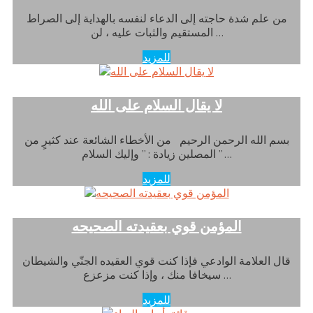
من علم شدة حاجته إلى الدعاء لنفسه بالهداية إلى الصراط
المستقيم والثبات عليه ، لن …
للمزيد
لا يقال السلام على الله
بسم الله الرحمن الرحيم من الأخطاء الشائعة عند كثيرٍ من
المصلين زيادة : ” وإليك السلام ” …
للمزيد
المؤمن قوي بعقيدته الصحيحه
قال العلامة الوادعي فإذا كنت قوي العقيده الجنّي والشيطان
سيخافا منك ، وإذا كنت مزعزع …
للمزيد