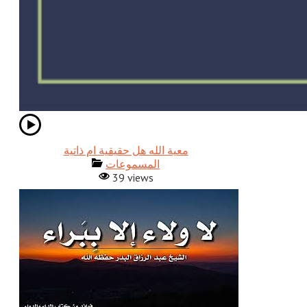
معية الله هل حقيقية ام ذاتية
المسموعات
39 views