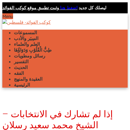
ليصلك كل جديد
اضغط هنا
وثبت تطبيق موقع كوكب الفوائد
Menu
المسموعات
السِيَر والأدب
العلم والعلماء
طِبُّ الْقُلُوْبِ وَدَوَاؤُهَا
رسائل ومطويات
التفسير
الحديث
الفقه
العقيدة والمنهج
الرئيسية
إذا لم تشارك في الانتخابات –
الشيخ محمد سعيد رسلان