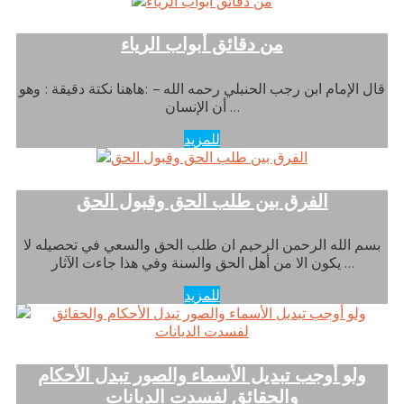
من دقائق أبواب الرياء
قال الإمام ابن رجب الحنبلي رحمه الله – :هاهنا نكتة دقيقة : وهو
أن الإنسان …
للمزيد
الفرق بين طلب الحق وقبول الحق
بسم الله الرحمن الرحيم ان طلب الحق والسعي في تحصيله لا
يكون الا من أهل الحق والسنة وفي هذا جاءت الآثار …
للمزيد
ولو أوجب تبديل الأسماء والصور تبدل الأحكام
والحقائق لفسدت الديانات