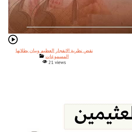
نقض نظرية الانفجار العظيم وبيان بطلانها
المسموعات
21 views