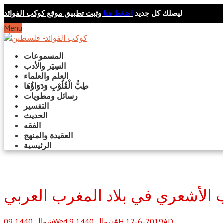
ليصلك كل جديد
اضغط هنا
وثبت تطبيق موقع كوكب الفوائد
Menu
المسموعات
السِيَر والأدب
العلم والعلماء
طِبُّ الْقُلُوْبِ وَدَوَاؤُهَا
رسائل ومطويات
التفسير
الحديث
الفقه
العقيدة والمنهج
الرئيسية
ب الأشعري في بلاد المغرب العربي
Wed 9 شوال 1440AH 12-6-2019AD
شوال
1440
09