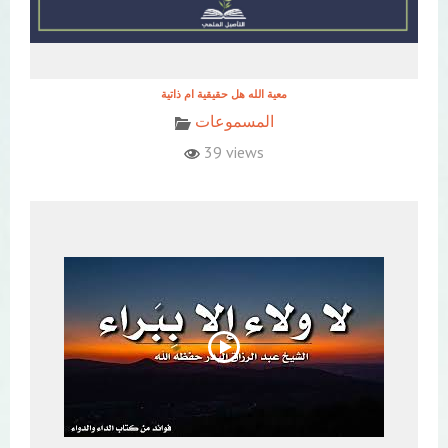
معية الله هل حقيقية ام ذاتية
المسموعات
39 views